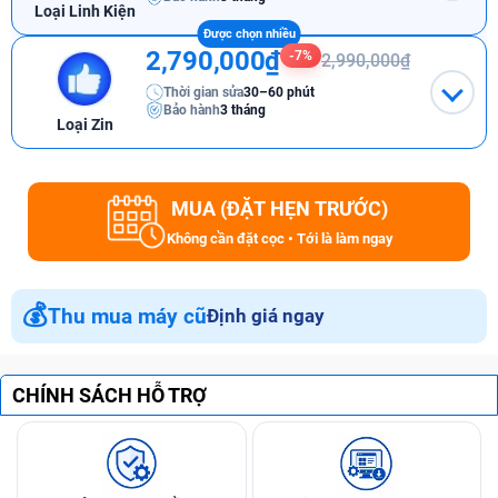
Loại Linh Kiện
2,790,000₫
-7%
2,990,000₫
Thời gian sửa
30–60 phút
Bảo hành
3 tháng
Loại Zin
MUA (ĐẶT HẸN TRƯỚC)
Không cần đặt cọc • Tới là làm ngay
💰
Thu mua máy cũ
Định giá ngay
CHÍNH SÁCH HỖ TRỢ