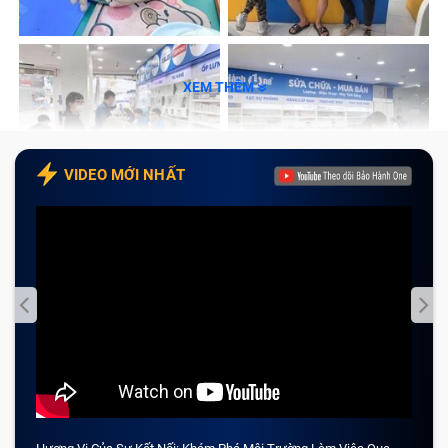
Dấu hiệu cần thay màn hình điện thoại
Samsung Tab S7
XEM THÊM
Trong quá trình sử dụng, màn hình điện thoại có các
dấu hiệu sau đây, Bảo Hành One khuyên bạn cần đưa
máy đến những trung tâm có uy tín để được kiểm tra,
VIDEO MỚI NHẤT
tránh để lâu dài ảnh hưởng đến các bộ phận lân cận
trong máy:
Màn hình hiển thị bị mờ, hình ảnh hiển thị không sắc
nét.
Màn hình điện thoại bị nứt, vỡ.