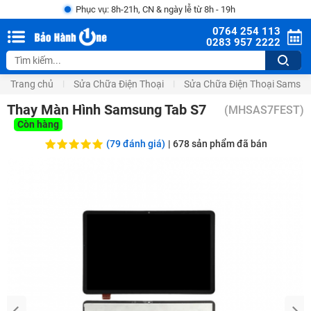
Phục vụ: 8h-21h, CN & ngày lễ từ 8h - 19h
0764 254 113
0283 957 2222
Trang chủ
Sửa Chữa Điện Thoại
Sửa Chữa Điện Thoại Samsu
Thay Màn Hình Samsung Tab S7
(
MHSAS7FEST
)
Còn hàng
(79 đánh giá)
|
678
sản phẩm đã bán