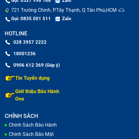
Gọi: 0327 998 188
Zalo
721 Trường Chinh, P.Tây Thạnh, Q.Tân Phú,HCM
Gọi: 0835 001 511
Zalo
HOTLINE
028 3957 2222
18001236
0906 612 369 (Góp ý)
Tin Tuyển dụng
Thay màn hình nguyên bộ và thay mặt kính là hai khái
niệm dễ bị nhầm lẫn
Giới thiệu Bảo Hành
One
Thay nguyên bộ màn hình Samsung Tab S7
CHÍNH SÁCH
Trong trường hợp màn hình Samsung Tab S7 bị mờ
Chính Sách Bảo Hành
hiển thị, chất lượng hình ảnh không rõ nét, sai tông, bị
Chính Sách Bảo Mật
đốm, sọc; đặc biệt là cảm ứng trên màn không còn