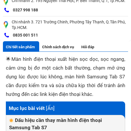
Chi nhánh 2. 195 Nguyễn Thái Học, P. Bến Thành, Q.1, Tp.HCM.
0327 998 188
Chi nhánh 3. 721 Trường Chinh, Phường Tây Thạnh, Q.Tân Phú,
Tp.HCM.
0835 001 511
Chi tiết sản phẩm
Chính sách dịch vụ
Hỏi đáp
🌟
Màn hình điện thoại xuất hiện sọc dọc, sọc ngang,
cảm ứng bị đơ một cách bất thường, chạm mở ứng
dụng lúc được lúc không, màn hình Samsung Tab S7
cần được kiểm tra và sửa chữa kịp thời để tránh ảnh
hưởng đến các link kiện điện thoại khác.
Mục lục bài viết
[
Ẩn
]
Dấu hiệu cần thay màn hình điện thoại
Samsung Tab S7