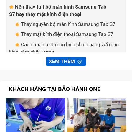
Nên thay full bộ màn hình Samsung Tab
S7 hay thay mặt kính điện thoại
Thay nguyên bộ màn hình Samsung Tab S7
Thay mặt kính điện thoại Samsung Tab S7
Cách phân biệt màn hình chính hãng với màn
hình kém chất lượng
XEM THÊM
Mẹo nhỏ giúp bạn phân biệt 2 loại màn hình:
Thay màn hình điện thoại tại nhà nên hay
không?
KHÁCH HÀNG TẠI BẢO HÀNH ONE
Bảo hành one thay màn hình Samsung Tab S7
nhanh chóng, chất lượng
Quy trình sửa chữa, thay màn hình Samsung
Tab S7 tại Bảo Hành One
Tạm kết