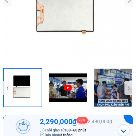
‹
›
2,290,000₫
-8%
2,490,000₫
Thời gian sửa
30–60 phút
Bảo hành
3 tháng