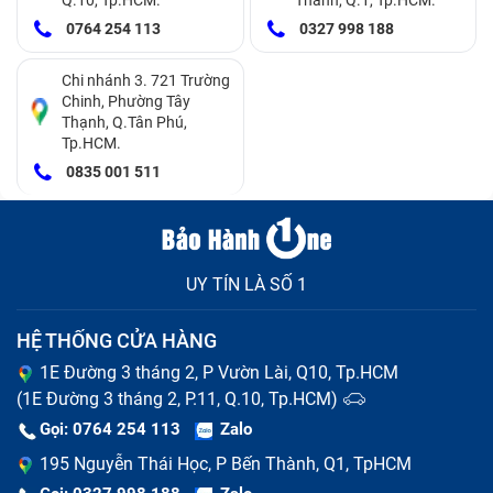
Tab S7 có 4 phần:
0764 254 113
0327 998 188
Màn hình LCD
Cảm ứng
Chi nhánh 3. 721 Trường
Chinh, Phường Tây
Film
Thạnh, Q.Tân Phú,
Lớp kính ngoài
Tp.HCM.
Khi 1 trong 4 lớp cấu tạo màn hình này bị tổn thương,
0835 001 511
khả năng điện thoại Samsung Tab S7 bị hỏng màn
hình là tương đối cao. Câu hỏi đặt ra là, vì sao có lúc
cần thay nguyên bộ màn hình, có lúc chỉ cần thay mặt
kính? Chúng khác nhau ở điểm nào?
UY TÍN LÀ SỐ 1
HỆ THỐNG CỬA HÀNG
1E Đường 3 tháng 2, P Vườn Lài, Q10, Tp.HCM
(1E Đường 3 tháng 2, P.11, Q.10, Tp.HCM)
Gọi: 0764 254 113
Zalo
195 Nguyễn Thái Học, P Bến Thành, Q1, TpHCM