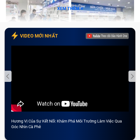
XEM THÊM
VIDEO MỚI NHẤT
Hương Vị Của Sự Kết Nối: Khám Phá Môi Trường Làm Việc Qua
CẢM 
Góc Nhìn Cà Phê