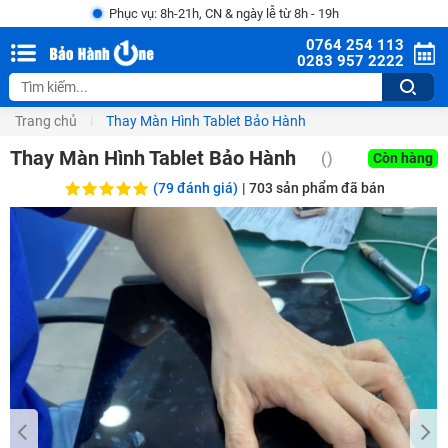
Phục vụ: 8h-21h, CN & ngày lễ từ 8h - 19h
0764 254 113
0283 957 2222
Trang chủ
Thay Màn Hình Tablet Bảo Hành
Thay Màn Hình Tablet Bảo Hành
()
Còn hàng
(79 đánh giá)
|
703
sản phẩm đã bán