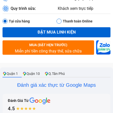
Quy trình sửa:
Khách xem trực tiếp
Tại cửa hàng
Thanh toán Online
ĐẶT MUA LINH KIỆN
MUA (ĐẶT HẸN TRƯỚC)
Miễn phí tiền công thay thế, sửa chữa
Quận 1
Quận 10
Q.Tân Phú
Đánh giá xác thực từ Google Maps
Đánh Giá Từ
4.5
★★★★★