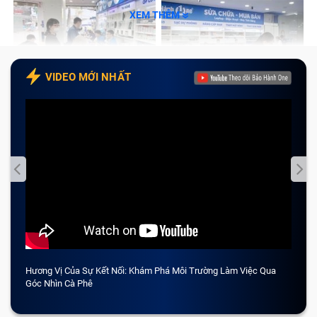
XEM THÊM
VIDEO MỚI NHẤT
Hương Vị Của Sự Kết Nối: Khám Phá Môi Trường Làm Việc Qua
CẢM 
Góc Nhìn Cà Phê