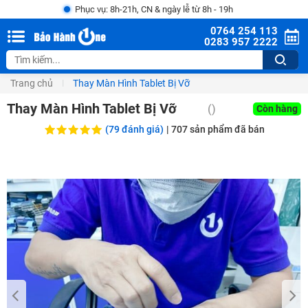
Phục vụ: 8h-21h, CN & ngày lễ từ 8h - 19h
0764 254 113
0283 957 2222
Trang chủ
Thay Màn Hình Tablet Bị Vỡ
Thay Màn Hình Tablet Bị Vỡ
()
Còn hàng
(79 đánh giá)
|
707
sản phẩm đã bán