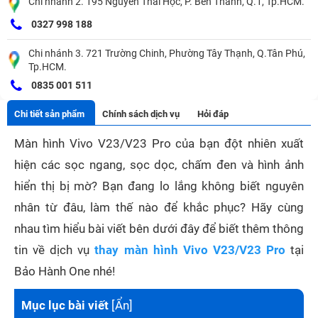
Chi nhánh 2. 195 Nguyễn Thái Học, P. Bến Thành, Q.1, Tp.HCM.
0327 998 188
Chi nhánh 3. 721 Trường Chinh, Phường Tây Thạnh, Q.Tân Phú,
Tp.HCM.
0835 001 511
Chi tiết sản phẩm
Chính sách dịch vụ
Hỏi đáp
Màn hình Vivo V23/V23 Pro của bạn đột nhiên xuất
hiện các sọc ngang, sọc dọc, chấm đen và hình ảnh
hiển thị bị mờ? Bạn đang lo lắng không biết nguyên
nhân từ đâu, làm thế nào để khắc phục? Hãy cùng
nhau tìm hiểu bài viết bên dưới đây để biết thêm thông
tin về dịch vụ
thay màn hình Vivo V23/V23 Pro
tại
Bảo Hành One nhé!
Mục lục bài viết
[
Ẩn
]