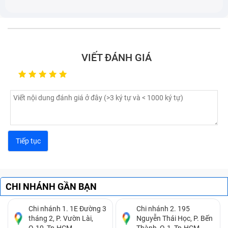
VIẾT ĐÁNH GIÁ
Nguyên nhân hư hỏng màn hình Vivo V23/V23 Pro
thường gặp
Tại sao cần thay màn hình Vivo
V23/V23 Pro kịp thời, đúng lúc?
CHI NHÁNH GẦN BẠN
Việc
thay màn hình Vivo
kịp thời, đúng lúc là rất quan
trọng để bảo vệ điện thoại của bạn khỏi những hư hại
Chi nhánh 1. 1E Đường 3
Chi nhánh 2. 195
tháng 2, P. Vườn Lài,
Nguyễn Thái Học, P. Bến
nghiêm trọng hơn. Nếu để màn hình bị hỏng lâu ngày,
Q.10, Tp.HCM.
Thành, Q.1, Tp.HCM.