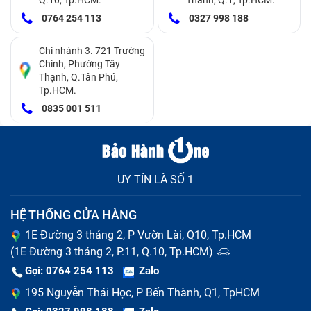
bạn có thể gặp phải những rủi ro sau:
0764 254 113
0327 998 188
Màn hình bị hỏng hoàn toàn, không thể sử dụng
Chi nhánh 3. 721 Trường
được nữa, gây mất tiện ích và ảnh hưởng đến công
Chinh, Phường Tây
Thạnh, Q.Tân Phú,
việc, học tập, giải trí của bạn.
Tp.HCM.
0835 001 511
Màn hình bị nhiễm virus có thể gây mất dữ liệu,
đánh cắp thông tin cá nhân, tài khoản, mật khẩu của
bạn.
UY TÍN LÀ SỐ 1
Màn hình bị cháy nổ, hỏng các linh kiện bên trong
do quá nóng, sạc pin quá lâu hoặc sử dụng bộ sạc
HỆ THỐNG CỬA HÀNG
không phù hợp, gây nguy hiểm cho sức khỏe và an
1E Đường 3 tháng 2, P Vườn Lài, Q10, Tp.HCM
toàn của bạn và người xung quanh.
(1E Đường 3 tháng 2, P.11, Q.10, Tp.HCM)
Hư màn hình có thể gây ảnh hưởng đến các bộ
Gọi: 0764 254 113
Zalo
phận khác của điện thoại như camera, loa, micro,
195 Nguyễn Thái Học, P Bến Thành, Q1, TpHCM