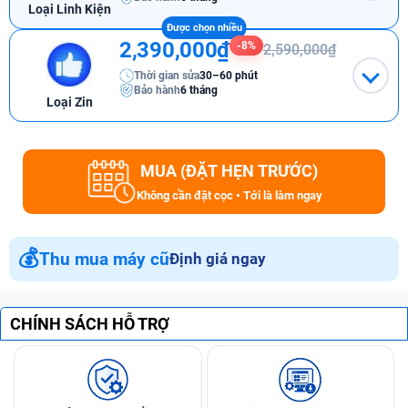
Loại Linh Kiện
2,390,000₫
-8%
2,590,000₫
Thời gian sửa
30–60 phút
Bảo hành
6 tháng
Loại Zin
MUA (ĐẶT HẸN TRƯỚC)
Không cần đặt cọc • Tới là làm ngay
💰
Thu mua máy cũ
Định giá ngay
CHÍNH SÁCH HỖ TRỢ