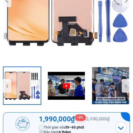
‹
›
1,990,000₫
-9%
2,190,000₫
Thời gian sửa
30–60 phút
Bảo hành
6 tháng