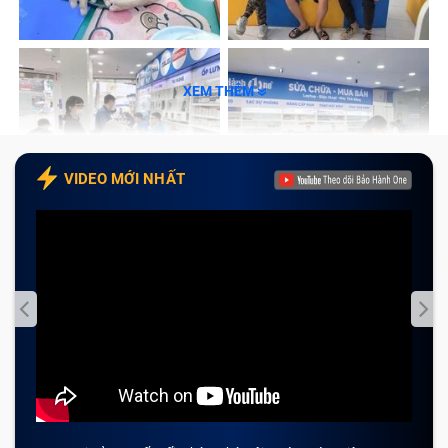
Dấu hiệu cần thay màn hình điện thoại
Vivo Y1S
XEM THÊM
Trong quá trình sử dụng, màn hình điện thoại có các
dấu hiệu sau đây, Bảo Hành One khuyên bạn cần đưa
máy đến những trung tâm có uy tín để được kiểm tra,
VIDEO MỚI NHẤT
tránh để lâu dài ảnh hưởng đến các bộ phận lân cận
trong máy:
Màn hình hiển thị bị mờ, hình ảnh hiển thị không sắc
nét.
Màn hình điện thoại bị nứt, vỡ.