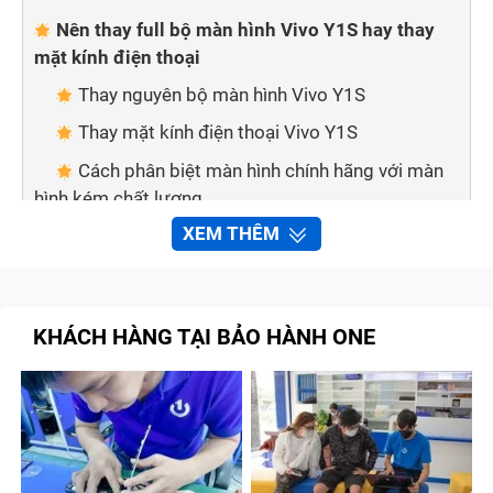
Nên thay full bộ màn hình Vivo Y1S hay thay
mặt kính điện thoại
Thay nguyên bộ màn hình Vivo Y1S
Thay mặt kính điện thoại Vivo Y1S
Cách phân biệt màn hình chính hãng với màn
hình kém chất lượng
XEM THÊM
Mẹo nhỏ giúp bạn phân biệt 2 loại màn hình:
Thay màn hình điện thoại tại nhà nên hay
không?
KHÁCH HÀNG TẠI BẢO HÀNH ONE
Bảo hành one thay màn hình Vivo Y1S nhanh
chóng, chất lượng
Quy trình sửa chữa, thay màn hình Vivo Y1S
tại Bảo Hành One
Tạm kết