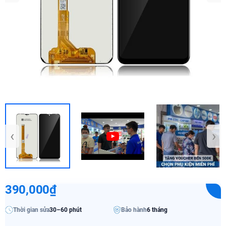
‹
›
390,000₫
Thời gian sửa
30–60 phút
Bảo hành
6 tháng