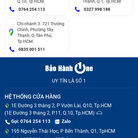
Q.10, Tp.HCM.
Thành, Q.1, Tp.HCM.
phần:
0764 254 113
0327 998 188
Màn hình LCD
Cảm ứng
Chi nhánh 3. 721 Trường
Chinh, Phường Tây
Film
Thạnh, Q.Tân Phú,
Lớp kính ngoài
Tp.HCM.
Khi 1 trong 4 lớp cấu tạo màn hình này bị tổn thương,
0835 001 511
khả năng điện thoại Vivo Y1S bị hỏng màn hình là
tương đối cao. Câu hỏi đặt ra là, vì sao có lúc cần thay
nguyên bộ màn hình, có lúc chỉ cần thay mặt kính?
Chúng khác nhau ở điểm nào?
UY TÍN LÀ SỐ 1
HỆ THỐNG CỬA HÀNG
1E Đường 3 tháng 2, P Vườn Lài, Q10, Tp.HCM
(1E Đường 3 tháng 2, P.11, Q.10, Tp.HCM)
Gọi: 0764 254 113
Zalo
195 Nguyễn Thái Học, P Bến Thành, Q1, TpHCM