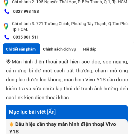
Chi nhánh 2. 195 Nguyễn Thái Học, P. Bến Thành, Q.1, Tp.HCM.
0327 998 188
Chi nhánh 3. 721 Trường Chinh, Phường Tây Thạnh, Q.Tân Phú,
Tp.HCM.
0835 001 511
Chi tiết sản phẩm
Chính sách dịch vụ
Hỏi đáp
🌟
Màn hình điện thoại xuất hiện sọc dọc, sọc ngang,
cảm ứng bị đơ một cách bất thường, chạm mở ứng
dụng lúc được lúc không, màn hình Vivo Y1S cần được
kiểm tra và sửa chữa kịp thời để tránh ảnh hưởng đến
các link kiện điện thoại khác.
Mục lục bài viết
[
Ẩn
]
Dấu hiệu cần thay màn hình điện thoại Vivo
Y1S