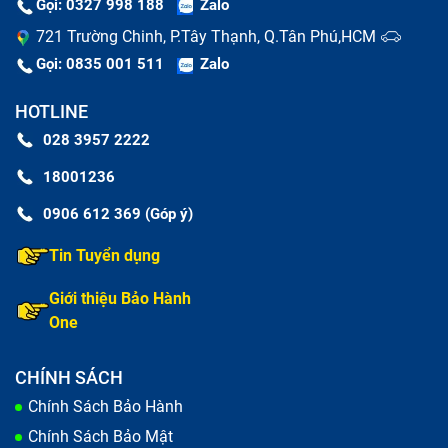
Gọi: 0327 998 188
Zalo
721 Trường Chinh, P.Tây Thạnh, Q.Tân Phú,HCM
Gọi: 0835 001 511
Zalo
HOTLINE
028 3957 2222
18001236
0906 612 369 (Góp ý)
Tin Tuyển dụng
Thay màn hình nguyên bộ và thay mặt kính là hai khái
niệm dễ bị nhầm lẫn
Giới thiệu Bảo Hành
One
Thay nguyên bộ màn hình Vivo Y1S
CHÍNH SÁCH
Trong trường hợp màn hình Vivo Y1S bị mờ hiển thị,
Chính Sách Bảo Hành
chất lượng hình ảnh không rõ nét, sai tông, bị đốm,
Chính Sách Bảo Mật
sọc; đặc biệt là cảm ứng trên màn không còn nhạy,