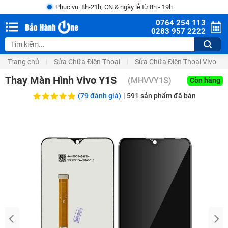
Phục vụ: 8h-21h, CN & ngày lễ từ 8h - 19h
0764 254 113
0283 957 2222
Trang chủ
Sửa Chữa Điện Thoại
Sửa Chữa Điện Thoại Vivo
Thay Màn Hình Vivo Y1S
(
MHVVY1S
)
Còn hàng
(79 đánh giá)
|
591
sản phẩm đã bán