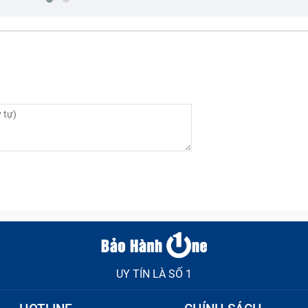
ợc của màn hình Vivo Y77/Y77 5G
/Y77 5G là gì?
 là khả năng hiển thị hình ảnh và video trên mạng 5G với 
/Y77 5G hỗ trợ các mạng 5G trên các băng tần n1, n3, n28
e và truy cập internet trên mạng 5G với tốc độ tải xuống l
 xuống trên mạng 4G.
UY TÍN LÀ SỐ 1
 Vivo Y77/Y77 5G?