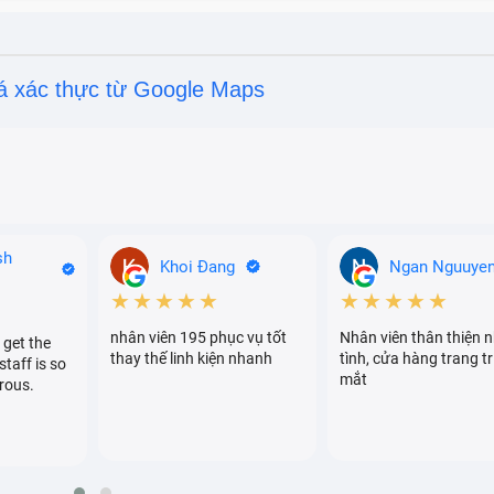
selfie 8MP được đặt trong lỗ đục trên màn hình, cho thiết 
á xác thực từ Google Maps
à hiện tượng một số điểm ảnh trên màn hình bị hư hỏng và
ờ trên màn hình.
o hơn so với màn hình LCD, do đó giá thành của điện thoạ
sh
Khoi Đang
Ngan Nguuye
ình LCD, do đó dễ bị hao mòn và mất độ sáng theo thời gia
★★★★★
★★★★★
nhân viên 195 phục vụ tốt
Nhân viên thân thiện n
 get the
thay thế linh kiện nhanh
tình, cửa hàng trang tr
staff is so
mắt
rous.