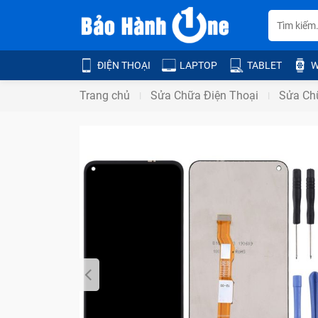
ĐIỆN THOẠI
LAPTOP
TABLET
W
Trang chủ
Sửa Chữa Điện Thoại
Sửa Chữ