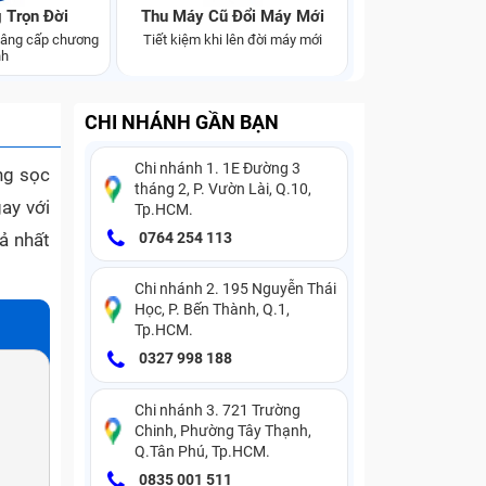
 Trọn Đời
Thu Máy Cũ Đổi Máy Mới
 nâng cấp chương
Tiết kiệm khi lên đời máy mới
nh
CHI NHÁNH GẦN BẠN
Chi nhánh 1. 1E Đường 3
ng sọc
tháng 2, P. Vườn Lài, Q.10,
ay với
Tp.HCM.
ả nhất
0764 254 113
Chi nhánh 2. 195 Nguyễn Thái
Học, P. Bến Thành, Q.1,
Tp.HCM.
0327 998 188
Chi nhánh 3. 721 Trường
Chinh, Phường Tây Thạnh,
Q.Tân Phú, Tp.HCM.
0835 001 511