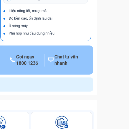
Hiệu năng tốt, mượt mà
Độ bền cao, ổn định lâu dài
Ít nóng máy
Phù hợp nhu cầu dùng nhiều
Gọi ngay
Chat tư vấn
📞
💬
1800 1236
nhanh