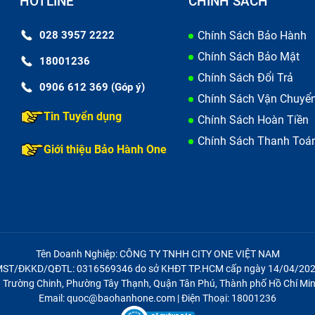
HOTLINE
CHÍNH SÁCH
G, bạn nên lưu ý những điều sau:
028 3957 2222
Chính Sách Bảo Hành
c khi
thay màn hình Vivo
, để đề phòng trường hợp xảy ra sự 
Chính Sách Bảo Mật
18001236
à chất lượng, vì nếu thay màn hình không đúng cách, có t
Chính Sách Đổi Trả
0906 612 369 (Góp ý)
y.
Chính Sách Vận Chuyể
Tin Tuyển dụng
thay, tùy thuộc vào phiên bản.
Chính Sách Hoàn Tiền
Chính Sách Thanh Toá
ình chỉ bị vỡ mặt kính nhưng hình ảnh và cảm ứng vẫn bình 
Giới thiệu Bảo Hành One
phí.
inh kiện, vì có thể có những nơi sửa chữa không trung thực, 
ình nhái hoặc cũ.
Tên Doanh Nghiệp: CÔNG TY TNHH CITY ONE VIỆT NAM
ST/ĐKKD/QĐTL: 0316569346 do sở KHĐT TP.HCM cấp ngày 14/04/20
21 Trường Chinh, Phường Tây Thạnh, Quận Tân Phú, Thành phố Hồ Chí Min
Email: quoc@baohanhone.com | Điện Thoại: 18001236