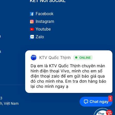
KẾT NỐI SOCIAL
Facebook
cố.
Instagram
hể ảnh
Youtube
n
Zalo
n
thường,
KTV Quốc Thịnh
ONLINE
Dạ em là KTV Quốc Thịnh chuyên màn 
hình điện thoại Vivo, mình cho em số 
sẽ thay
điện thoại zalo để em gửi báo giá qua 
đó cho mình nha. Em tra đơn hàng báo 
lại cho mình ngay ạ
1
23
h, Việt Nam