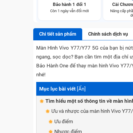
Bảo hành 1 đổi 1
Cài Chươn
Còn 1 ngày vẫn đổi mới
Nâng cấp phầ
d
Chi tiết sản phẩm
Chính sách dịch vụ
Màn Hình Vivo Y77/Y77 5G của bạn bị nứt 
ngang, sọc dọc? Bạn cần tìm một địa chỉ uy
Bảo Hành One để thay màn hình Vivo Y77/Y
nhé!
Mục lục bài viết
[
Ẩn
]
Tìm hiểu một số thông tin về màn hì
Ưu và nhược của màn hình Vivo Y77
Ưu điểm
Nhược điểm