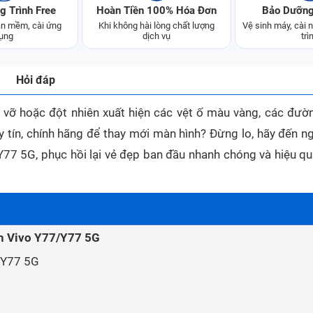
g Trình Free
Hoàn Tiền 100% Hóa Đơn
Bảo Dưỡng
n mềm, cài ứng
Khi không hài lòng chất lượng
Vệ sinh máy, cài
ụng
dịch vụ
trì
Hỏi đáp
vỡ hoặc đột nhiên xuất hiện các vệt ố màu vàng, các đườ
 tín, chính hãng để thay mới màn hình? Đừng lo, hãy đến ng
77 5G, phục hồi lại vẻ đẹp ban đầu nhanh chóng và hiệu qu
nh Vivo Y77/Y77 5G
/Y77 5G