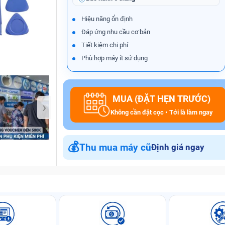
Hiệu năng ổn định
Đáp ứng nhu cầu cơ bản
Bảo Hành One
Tiết kiệm chi phí
Phù hợp máy ít sử dụng
MUA (ĐẶT HẸN TRƯỚC)
›
Không cần đặt cọc • Tới là làm ngay
💰
Thu mua máy cũ
Định giá ngay