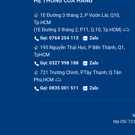
HỆ THỐNG CỬA HÀNG
Khi bạn muốn thay màn hình Vivo Y77/Y77 5
1E Đường 3 tháng 2, P Vườn Lài, Q10,
Bạn nên sao lưu dữ liệu quan trọng trướ
Tp.HCM
(1E Đường 3 tháng 2, P.11, Q.10, Tp.HCM)
Nên chọn một địa chỉ sửa chữa uy tín v
Gọi: 0764 254 113
Zalo
hưởng đến khả năng chống nước của má
195 Nguyễn Thái Học, P Bến Thành, Q1,
Bạn nên xác định đúng loại màn hình cần 
TpHCM
Gọi: 0327 998 188
Zalo
Xác định đúng lỗi màn hình, vì nếu màn h
bạn có thể chọn ép kính để tiết kiệm chi 
721 Trường Chinh, P.Tây Thạnh, Q.Tân
Phú,HCM
Bạn nên cẩn thận với chiêu trò tráo đổi l
Gọi: 0835 001 511
Zalo
màn hình chính hãng của bạn bằng màn h
M
Địa Chỉ: 7