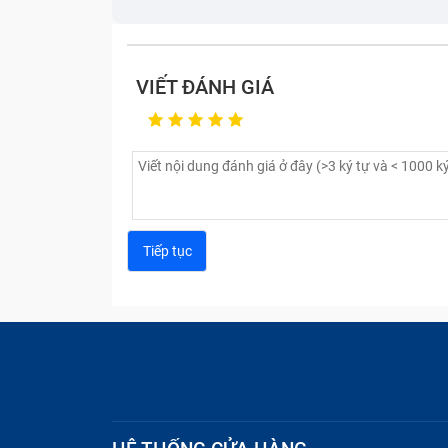
VIẾT ĐÁNH GIÁ
Ưu và như
Tính năng 5G của Màn Hình Vivo Y77
Tính năng 5G của màn hình Vivo Y77/Y77 5G
cao và chất lượng cao. Màn hình Vivo Y77
n41, n78, cho phép bạn xem video, chơi gam
2.73 Gbps, cao hơn 7 lần so với tốc độ tải
Những lưu ý khi thay màn hình