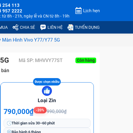
4 254 113
Lịch hẹn
3 957 2222
 từ 8h - 21h, ngày lễ và CN từ 8h - 19h
 MUA
CHIA SẺ
LIÊN HỆ
TUYỂN DỤNG
 Màn Hình Vivo Y77/Y77 5G
 5G
Mã SP:
MHVVY77ST
Còn hàng
 bán
Loại Zin
790,000₫
-20%
990,000₫
Thời gian sửa
30–60 phút
Bảo hành
6 tháng