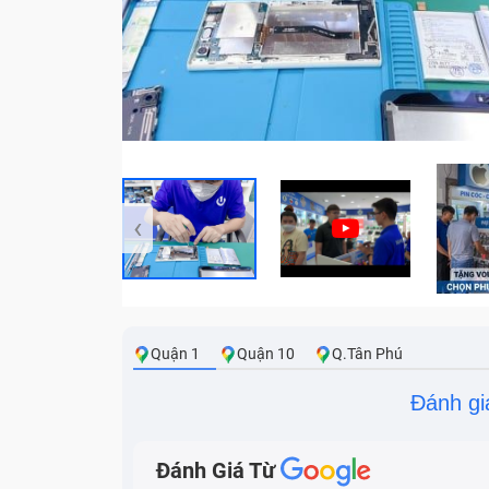
‹
Quận 1
Quận 10
Q.Tân Phú
Đánh gi
Đánh Giá Từ