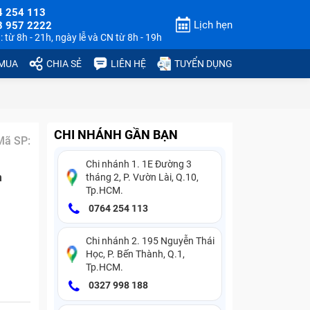
4 254 113
Lịch hẹn
3 957 2222
 từ 8h - 21h, ngày lễ và CN từ 8h - 19h
 MUA
CHIA SẺ
LIÊN HỆ
TUYỂN DỤNG
CHI NHÁNH GẦN BẠN
Mã SP:
Chi nhánh 1. 1E Đường 3
n
tháng 2, P. Vườn Lài, Q.10,
Tp.HCM.
0764 254 113
Chi nhánh 2. 195 Nguyễn Thái
Học, P. Bến Thành, Q.1,
Tp.HCM.
0327 998 188