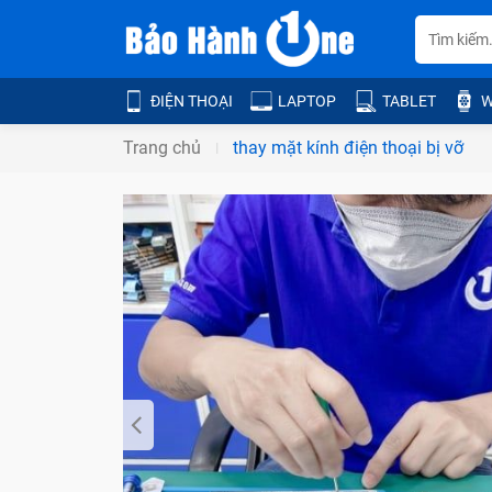
ĐIỆN THOẠI
LAPTOP
TABLET
W
Trang chủ
thay mặt kính điện thoại bị vỡ