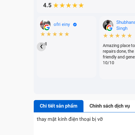
4.5
★★★★★
Shubhan
ofri einy
Singh
★★★★★
★★★★★
‹
null
Amazing place to
repairs done, the 
friendly and gene
10/10
Chi tiết sản phẩm
Chính sách dịch vụ
thay mặt kính điện thoại bị vỡ