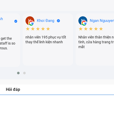
sh
Khoi Đang
Ngan Nguuye
★★★★★
★★★★★
nhân viên 195 phục vụ tốt
Nhân viên thân thiện n
 get the
thay thế linh kiện nhanh
tình, cửa hàng trang tr
staff is so
mắt
rous.
Hỏi đáp