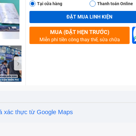
Tại cửa hàng
Thanh toán Online
ĐẶT MUA LINH KIỆN
Bảo Hành One
MUA (ĐẶT HẸN TRƯỚC)
Miễn phí tiền công thay thế, sửa chữa
›
á xác thực từ Google Maps