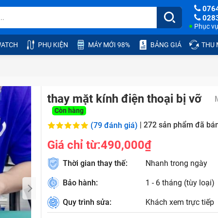
076
028
Phục vụ:
ATCH
PHỤ KIỆN
MÁY MỚI 98%
BẢNG GIÁ
THU
thay mặt kính điện thoại bị vỡ
Còn hàng
|
272
sản phẩm đã bá
(79 đánh giá)
Giá chỉ từ:
490,000₫
Thời gian thay thế:
Nhanh trong ngày
Bảo hành:
1 - 6 tháng (tùy loại)
Quy trình sửa:
Khách xem trực tiếp