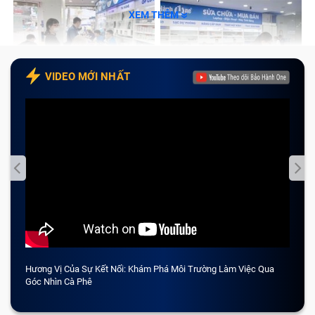
XEM THÊM
VIDEO MỚI NHẤT
Hương Vị Của Sự Kết Nối: Khám Phá Môi Trường Làm Việc Qua
CẢM 
Góc Nhìn Cà Phê