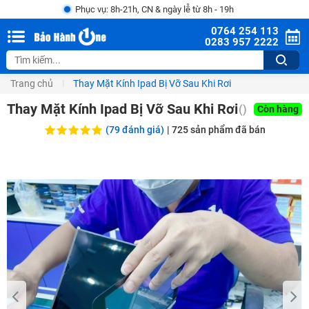
Phục vụ: 8h-21h, CN & ngày lễ từ 8h - 19h
0764 254 113
0283 957 2222
Trang chủ
Thay Mặt Kính Ipad Bị Vỡ Sau Khi Rơi
Thay Mặt Kính Ipad Bị Vỡ Sau Khi Rơi
()
Còn hàng
(79 đánh giá)
|
725
sản phẩm đã bán