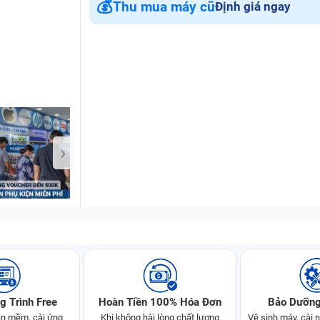
💰
Thu mua máy cũ
Định giá ngay
Bảo Hành One
›
g Trình Free
Hoàn Tiền 100% Hóa Đơn
Bảo Dưỡng
n mềm, cài ứng
Khi không hài lòng chất lượng
Vệ sinh máy, cài