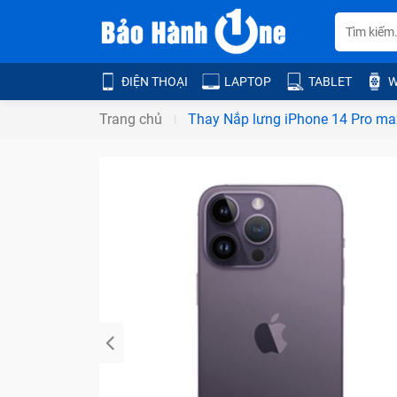
ĐIỆN THOẠI
LAPTOP
TABLET
W
Trang chủ
Thay Nắp lưng iPhone 14 Pro ma