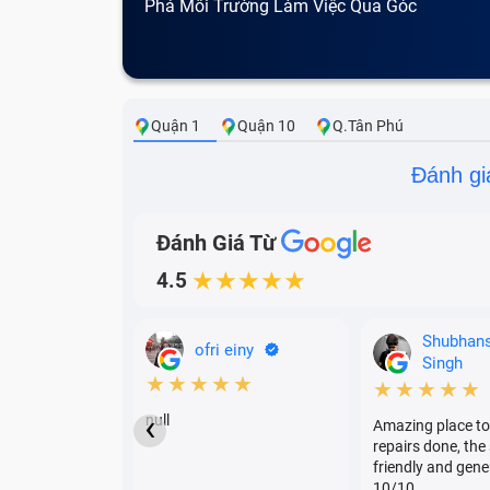
Phá Môi Trường Làm Việc Qua Góc
Nhìn Cà Phê
Quận 1
Quận 10
Q.Tân Phú
Đánh gi
Đánh Giá Từ
4.5
★★★★★
Shubhan
ofri einy
Singh
★★★★★
★★★★★
‹
null
Amazing place to
repairs done, the 
friendly and gene
10/10