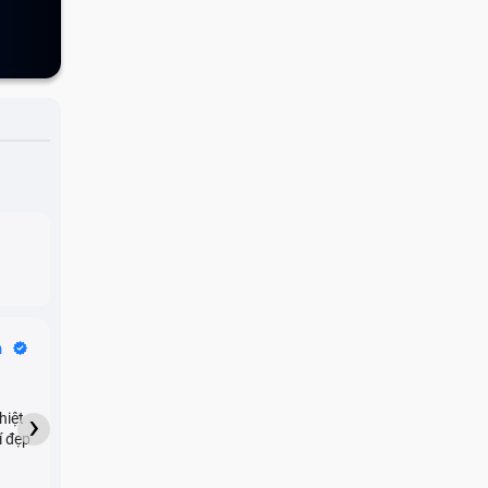
ONE
Bike Tours
n
Dragon
★★★★★
›
hiệt
My son downloaded some
í đẹp
games onto my phone,
which resulted in malicious
adware being installed and