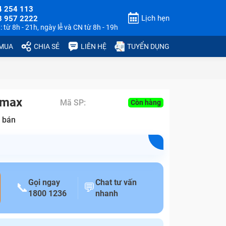
4 254 113
Lịch hẹn
3 957 2222
 từ 8h - 21h, ngày lễ và CN từ 8h - 19h
 MUA
CHIA SẺ
LIÊN HỆ
TUYỂN DỤNG
 max
Mã SP:
Còn hàng
 bán
Gọi ngay
Chat tư vấn
📞
💬
1800 1236
nhanh