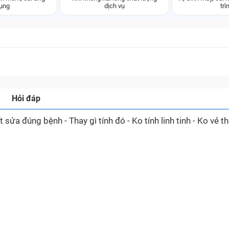
ụng
dịch vụ
trì
Hỏi đáp
ửa đúng bệnh - Thay gì tính đó - Ko tính linh tinh - Ko vẻ 