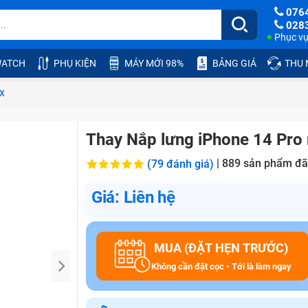
076
028
Phục vụ:
ATCH
PHỤ KIỆN
MÁY MỚI 98%
BẢNG GIÁ
THU
x
Thay Nắp lưng iPhone 14 Pro
|
889
sản phẩm đã
(79 đánh giá)
Giá: Liên hệ
MUA (ĐẶT HẸN TRƯỚC)
Không cần đặt cọc • Tới là làm ngay