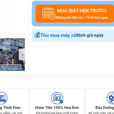
MUA (ĐẶT HẸN TRƯỚC)
Không cần đặt cọc • Tới là làm ngay
Bảo Hành One
💰
Thu mua máy cũ
Định giá ngay
›
g Trình Free
Hoàn Tiền 100% Hóa Đơn
Bảo Dưỡng
n mềm, cài ứng
Khi không hài lòng chất lượng
Vệ sinh máy, cài