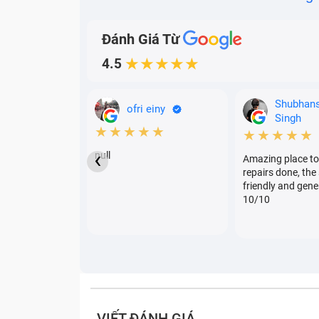
Đánh Giá Từ
4.5
★★★★★
Shubhan
ofri einy
Singh
★★★★★
★★★★★
‹
null
Amazing place to
repairs done, the 
friendly and gene
10/10
VIẾT ĐÁNH GIÁ