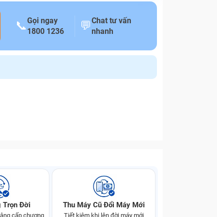
Gọi ngay
Chat tư vấn
📞
💬
1800 1236
nhanh
 Trọn Đời
Thu Máy Cũ Đổi Máy Mới
 nâng cấp chương
Tiết kiệm khi lên đời máy mới