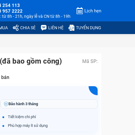
4 254 113
Lịch hẹn
3 957 2222
 từ 8h - 21h, ngày lễ và CN từ 8h - 19h
 MUA
CHIA SẺ
LIÊN HỆ
TUYỂN DỤNG
 (đã bao gồm công)
Mã SP:
 bán
Bảo hành
3 tháng
Tiết kiệm chi phí
Phù hợp máy ít sử dụng