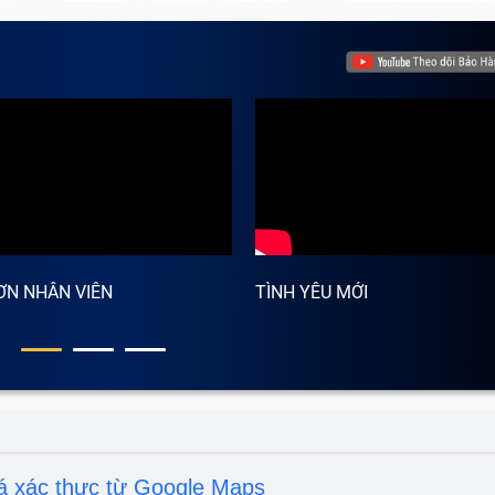
ƠN NHÂN VIÊN
TÌNH YÊU MỚI
á xác thực từ Google Maps