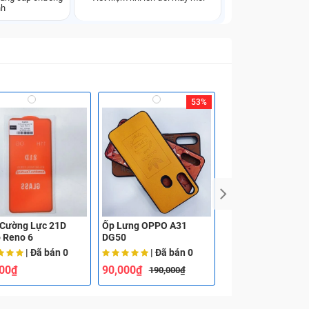
nh
53%
 Cường Lực 21D
Ốp Lưng OPPO A31
Ốp Lưng OPPO A3
 Reno 6
DG50
| Đã bán
0
| Đã bán
0
| Đã bá
000₫
90,000₫
90,000₫
190,000₫
190,000