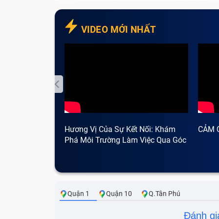
VIDEO MỚI NHẤT
Hương Vị Của Sự Kết Nối: Khám
CẢM 
Phá Môi Trường Làm Việc Qua Góc
Nhìn Cà Phê
Quận 1
Quận 10
Q.Tân Phú
Đánh gi