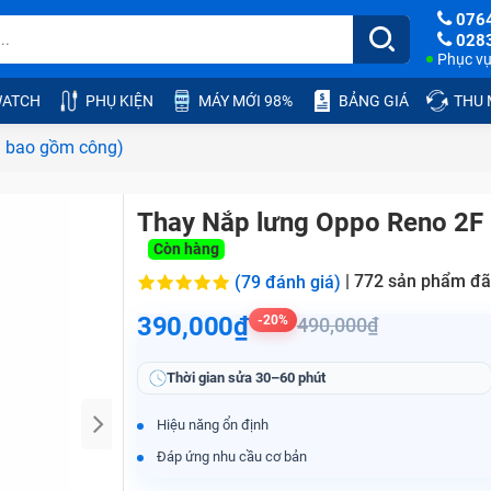
076
028
Phục vụ:
ATCH
PHỤ KIỆN
MÁY MỚI 98%
BẢNG GIÁ
THU
ã bao gồm công)
Thay Nắp lưng Oppo Reno 2F
Còn hàng
|
772
sản phẩm đã
(79 đánh giá)
390,000₫
-20%
490,000₫
Thời gian sửa
30–60 phút
Hiệu năng ổn định
Đáp ứng nhu cầu cơ bản