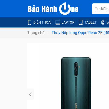
ĐIỆN THOẠI
LAPTOP
TABLET
W
Trang chủ
Thay Nắp lưng Oppo Reno 2F (đ