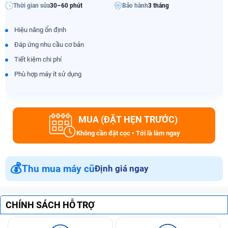
Thời gian sửa
30–60 phút
Bảo hành
3 tháng
Hiệu năng ổn định
Đáp ứng nhu cầu cơ bản
Tiết kiệm chi phí
Phù hợp máy ít sử dụng
MUA (ĐẶT HẸN TRƯỚC)
Không cần đặt cọc • Tới là làm ngay
💰
Thu mua máy cũ
Định giá ngay
CHÍNH SÁCH HỖ TRỢ