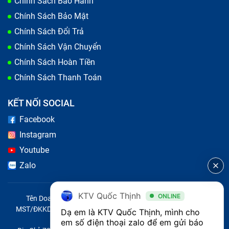
Chính Sách Bảo Hành
Chính Sách Bảo Mật
Chính Sách Đổi Trả
Chính Sách Vận Chuyển
Chính Sách Hoàn Tiền
Chính Sách Thanh Toán
KẾT NỐI SOCIAL
Facebook
Instagram
Youtube
Zalo
KTV Quốc Thịnh
ONLINE
Tên Doanh Nghiệp: CÔNG TY TNHH CITY ONE VIỆT NAM
MST/ĐKKD/QĐTL: 0316569346 do sở KHĐT TP.HCM cấp ngày
Dạ em là KTV Quốc Thịnh, mình cho 
14/04/2023
em số điện thoại zalo để em gửi báo 