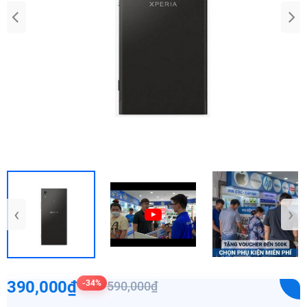
‹
›
390,000₫
-34%
590,000₫