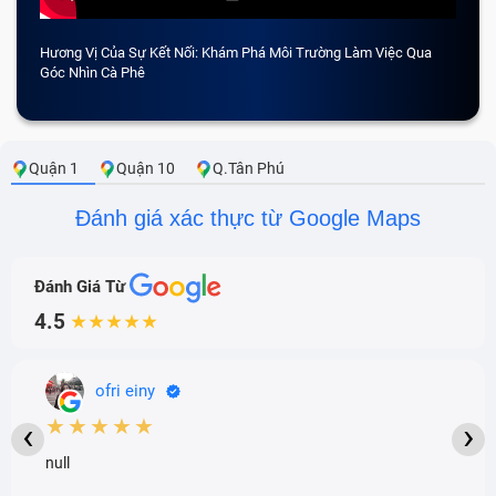
Hương Vị Của Sự Kết Nối: Khám Phá Môi Trường Làm Việc Qua
CẢM 
Góc Nhìn Cà Phê
Quận 1
Quận 10
Q.Tân Phú
Đánh giá xác thực từ Google Maps
Đánh Giá Từ
4.5
★★★★★
ofri einy
★★★★★
‹
›
null