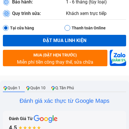
Bảo hành:
1 - 6 tháng (tùy loại)
Quy trình sửa:
Khách xem trực tiếp
Tại cửa hàng
Thanh toán Online
ĐẶT MUA LINH KIỆN
MUA (ĐẶT HẸN TRƯỚC)
Miễn phí tiền công thay thế, sửa chữa
Quận 1
Quận 10
Q.Tân Phú
Đánh giá xác thực từ Google Maps
Đánh Giá Từ
4.5
★★★★★