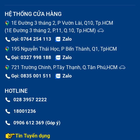
Home Ipad Không Hoạt Động định kỳ, dẫn tới nút bị
lỗi, liệt và tiếp xúc, phản hồi kém.
HỆ THỐNG CỬA HÀNG
Do thường xuyên dùng điện thoại trong môi trường
1E Đường 3 tháng 2, P Vườn Lài, Q10, Tp.HCM
nhiều bụi, ẩm ướt bám vào điện thoại cũng khiến
(1E Đường 3 tháng 2, P.11, Q.10, Tp.HCM)
nút Home Ipad Không Hoạt Động nhanh chóng bị
Gọi: 0764 254 113
Zalo
hỏng
195 Nguyễn Thái Học, P Bến Thành, Q1, TpHCM
Bạn vô tình làm rơi điện thoại hoặc va đập vật cứng
Gọi: 0327 998 188
Zalo
cũng có thể khiến nút Home Ipad Không Hoạt Động
bị vỡ, nứt, dẫn tới tình trạng đơ, hỏng cần thay thế.
721 Trường Chinh, P.Tây Thạnh, Q.Tân Phú,HCM
Gọi: 0835 001 511
Zalo
HOTLINE
028 3957 2222
18001236
0906 612 369 (Góp ý)
Tin Tuyển dụng