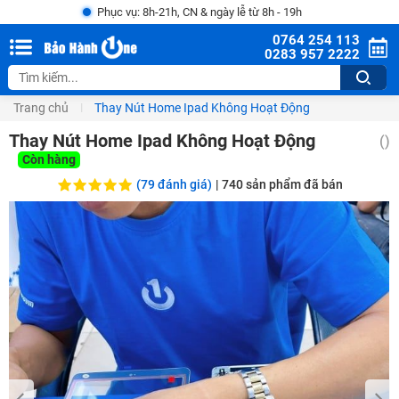
Phục vụ: 8h-21h, CN & ngày lễ từ 8h - 19h
0764 254 113
0283 957 2222
Trang chủ
Thay Nút Home Ipad Không Hoạt Động
Thay Nút Home Ipad Không Hoạt Động
()
Còn hàng
(79 đánh giá)
|
740
sản phẩm đã bán