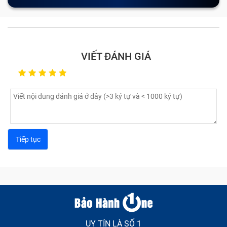
phản hồi thao tác người dùng. Bạn không thể dùng
nút để quay về màn hình chính, không thể thoát khỏi
các ứng dụng hiện tại trên Ipad Không Hoạt Động
Nút Home Ipad Không Hoạt Động có dấu hiệu nứt,
VIẾT ĐÁNH GIÁ
vỡ, biến dạng bởi vô tình làm rơi, va chạm với các
vật sắc nhọn.
Nếu nút Home Ipad Không Hoạt Động của bạn có
cảm biến vân tay thì nếu tính năng này không hoạt
động, hoặc phản ứng đơ, chậm thì cũng là lúc bạn
nên đi thay nút Home mới.
Nguyên nhân nào dẫn tới nút Home
Ipad Không Hoạt Động bị lỗi, hỏng
Nút Home Ipad Không Hoạt Động bị hỏng có khá
nhiều nguyên nhân bao gồm khách quan và chủ quan,
bạn có thể tham khảo để lưu ý trong quá trình sử dụng
Do người dùng không vệ sinh thường xuyên nút
UY TÍN LÀ SỐ 1