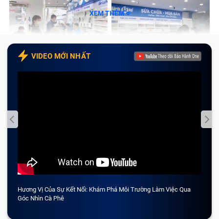
XEM THÊM
VIDEO MỚI NHẤT
Hương Vị Của Sự Kết Nối: Khám Phá Môi Trường Làm Việc Qua
CẢM 
Góc Nhìn Cà Phê