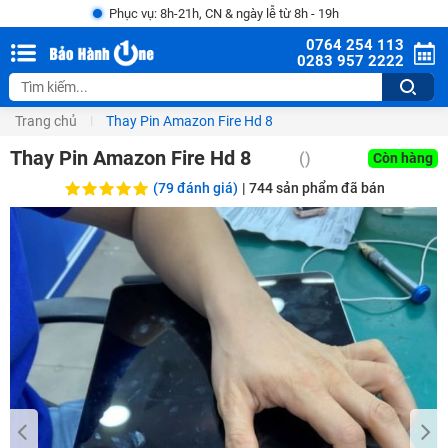
Phục vụ: 8h-21h, CN & ngày lễ từ 8h - 19h
0764 254 113
0283 957 2222
Trang chủ
Thay Pin Amazon Fire Hd 8
Thay Pin Amazon Fire Hd 8
()
Còn hàng
(79 đánh giá)
|
744
sản phẩm đã bán