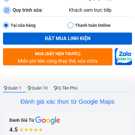
Quy trình sửa:
Khách xem trực tiếp
Tại cửa hàng
Thanh toán Online
ĐẶT MUA LINH KIỆN
MUA (ĐẶT HẸN TRƯỚC)
Miễn phí tiền công thay thế, sửa chữa
Quận 1
Quận 10
Q.Tân Phú
Đánh giá xác thực từ Google Maps
Đánh Giá Từ
4.5
★★★★★