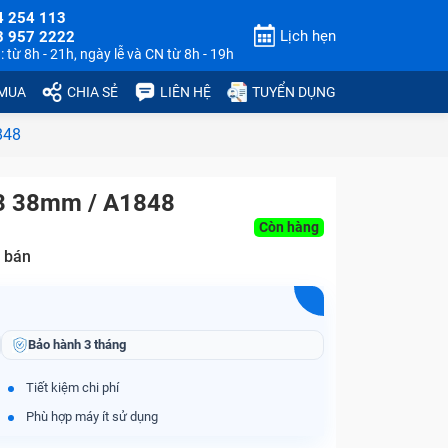
4 254 113
Lịch hẹn
3 957 2222
 từ 8h - 21h, ngày lễ và CN từ 8h - 19h
 MUA
CHIA SẺ
LIÊN HỆ
TUYỂN DỤNG
848
 3 38mm / A1848
Còn hàng
 bán
Bảo hành
3 tháng
Tiết kiệm chi phí
Phù hợp máy ít sử dụng