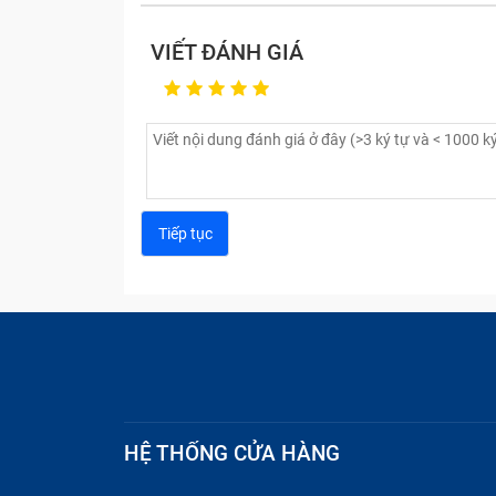
VIẾT ĐÁNH GIÁ
Sử dụng Apple Watch v
Vừa sử dụng Apple Watch vừa sạc, đây l
hồ của bạn bị chai pin mà nhiều người mắ
Sạc Apple Watch Series 3 38mm / A1848
lớn tới tuổi thọ của pin.
Bạn đã từng thay pin Apple Watch Serie
Do bất cẩn khiến máy bị rơi vỡ, vào nước
Thời gian sử dụng lâu, khiến tuổi thọ pin
thông minh của mình.
Sử dụng Apple Watch Series 3 38mm / A18
HỆ THỐNG CỬA HÀNG
những dấu hiệu dễ nhận biết nhất của 