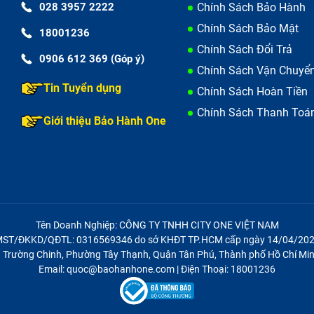
028 3957 2222
Chính Sách Bảo Hành
, hoặc không có sạc chính hãng đi kèm. Nhiều người đã lự
Chính Sách Bảo Mật
18001236
 ảnh hưởng lớn tới pin.
Chính Sách Đổi Trả
0906 612 369 (Góp ý)
ết khi thay pin Apple Watch Series 3 38
Chính Sách Vận Chuyể
Tin Tuyển dụng
Chính Sách Hoàn Tiền
Chính Sách Thanh Toá
Giới thiệu Bảo Hành One
pin lô, pin kém chất lượng, khi thay pin Apple Watch cần đ
Tên Doanh Nghiệp: CÔNG TY TNHH CITY ONE VIỆT NAM
ST/ĐKKD/QĐTL: 0316569346 do sở KHĐT TP.HCM cấp ngày 14/04/20
21 Trường Chinh, Phường Tây Thạnh, Quận Tân Phú, Thành phố Hồ Chí Min
Email: quoc@baohanhone.com | Điện Thoại: 18001236