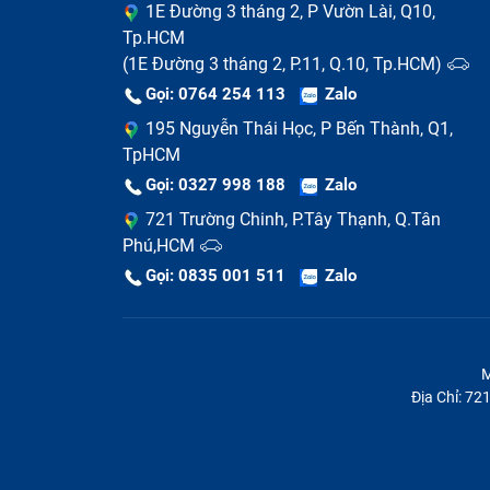
hơn 30 phút.
1E Đường 3 tháng 2, P Vườn Lài, Q10,
Cáp sạc kém chất lượng, mua phải đồ lô
Tp.HCM
mua cáp sạc trôi nổi ngoài thị trường gây
(1E Đường 3 tháng 2, P.11, Q.10, Tp.HCM)
Gọi: 0764 254 113
Zalo
Những lưu ý tuyệt đối cần bi
195 Nguyễn Thái Học, P Bến Thành, Q1,
A1848
TpHCM
Gọi: 0327 998 188
Zalo
Để đảm bảo quyền lợi, bạn không nên thay 
721 Trường Chinh, P.Tây Thạnh, Q.Tân
lưu ý những điều sau:
Phú,HCM
Gọi: 0835 001 511
Zalo
M
Địa Chỉ: 7