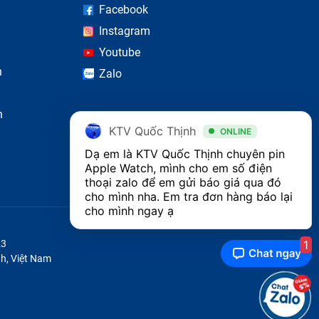
Facebook
a chọn
Instagram
Youtube
mm /
n
Zalo
n
ảm bảo
KTV Quốc Thịnh
ONLINE
Dạ em là KTV Quốc Thịnh chuyên pin 
Apple Watch, mình cho em số điện 
thoại zalo để em gửi báo giá qua đó 
cho mình nha. Em tra đơn hàng báo lại 
cho mình ngay ạ
1
23
h, Việt Nam