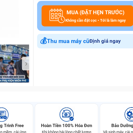
MUA (ĐẶT HẸN TRƯỚC)
Không cần đặt cọc • Tới là làm ngay
Bảo Hành One
💰
Thu mua máy cũ
Định giá ngay
›
g Trình Free
Hoàn Tiền 100% Hóa Đơn
Bảo Dưỡng
n mềm, cài ứng
Khi không hài lòng chất lượng
Vệ sinh máy, cài