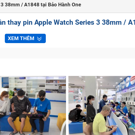
s 3 38mm / A1848 tại Bảo Hành One
ần thay pin Apple Watch Series 3 38mm / A
 Watch Series 3 38mm / A1848 của bạn đang gặp chút vấn
XEM THÊM
hay không. Hãy cùng Bảo Hành One nhận biết những dấu hi