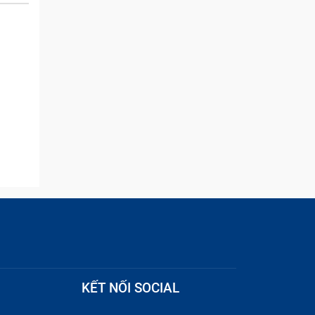
and they were able to
quickly remove the ads :)
c đồng
 hưởng
đồng hồ
 trong
KẾT NỐI SOCIAL
áy lâu