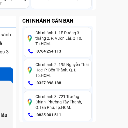
nh
CHI NHÁNH GẦN BẠN
Chi nhánh 1. 1E Đường 3
 sành
tháng 2, P. Vườn Lài, Q.10,
ề
Tp.HCM.
ies 3
0764 254 113
Chi nhánh 2. 195 Nguyễn Thái
Học, P. Bến Thành, Q.1,
Tp.HCM.
0327 998 188
Chi nhánh 3. 721 Trường
Chinh, Phường Tây Thạnh,
Q.Tân Phú, Tp.HCM.
 lâu
0835 001 511