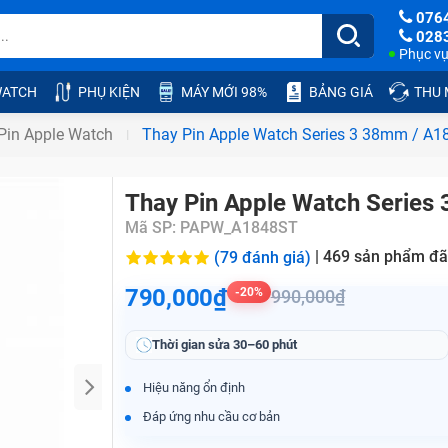
076
028
Phục vụ:
ATCH
PHỤ KIỆN
MÁY MỚI 98%
BẢNG GIÁ
THU
Pin Apple Watch
Thay Pin Apple Watch Series 3 38mm / A1
Thay Pin Apple Watch Series
Mã SP:
PAPW_A1848ST
|
469
sản phẩm đã
(79 đánh giá)
790,000₫
-20%
990,000₫
Thời gian sửa
30–60 phút
Hiệu năng ổn định
Đáp ứng nhu cầu cơ bản