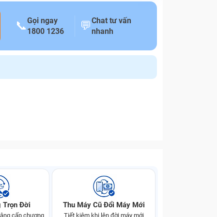
Gọi ngay
Chat tư vấn
📞
💬
1800 1236
nhanh
 Trọn Đời
Thu Máy Cũ Đổi Máy Mới
 nâng cấp chương
Tiết kiệm khi lên đời máy mới