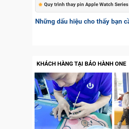
Quy trình thay pin Apple Watch Serie
Những dấu hiệu cho thấy bạn c
Nếu như chiếc đồng hồ thông minh Apple
bạn không xác định được có phải do pin 
đây:
KHÁCH HÀNG TẠI BẢO HÀNH ONE