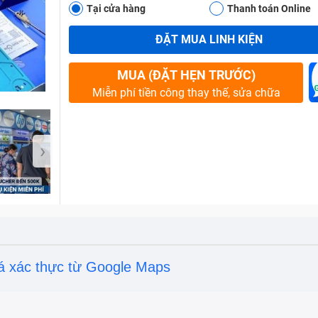
Tại cửa hàng
Thanh toán Online
ĐẶT MUA LINH KIỆN
Bảo Hành One
MUA (ĐẶT HẸN TRƯỚC)
Miễn phí tiền công thay thế, sửa chữa
›
á xác thực từ Google Maps