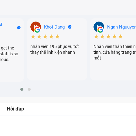
sh
Khoi Đang
Ngan Nguuye
★★★★★
★★★★★
nhân viên 195 phục vụ tốt
Nhân viên thân thiện n
 get the
thay thế linh kiện nhanh
tình, cửa hàng trang tr
staff is so
mắt
rous.
Hỏi đáp