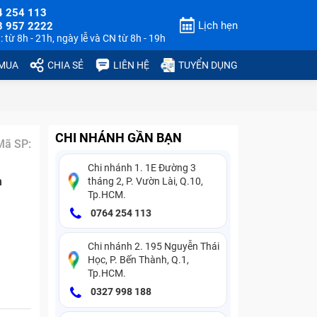
4 254 113
Lịch hẹn
3 957 2222
 từ 8h - 21h, ngày lễ và CN từ 8h - 19h
 MUA
CHIA SẺ
LIÊN HỆ
TUYỂN DỤNG
CHI NHÁNH GẦN BẠN
Mã SP:
Chi nhánh 1. 1E Đường 3
n
tháng 2, P. Vườn Lài, Q.10,
Tp.HCM.
0764 254 113
Chi nhánh 2. 195 Nguyễn Thái
Học, P. Bến Thành, Q.1,
Tp.HCM.
0327 998 188