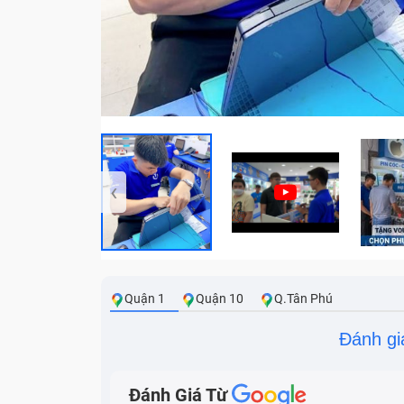
‹
Quận 1
Quận 10
Q.Tân Phú
Đánh gi
Đánh Giá Từ