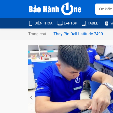
ĐIỆN THOẠI
LAPTOP
TABLET
W
Trang chủ
Thay Pin Dell Latitude 7490