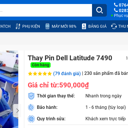
076
028
Phục vụ:
ATCH
PHỤ KIỆN
MÁY MỚI 98%
BẢNG GIÁ
THU
Thay Pin Dell Latitude 7490
Còn hàng
|
230
sản phẩm đã bá
(79 đánh giá)
Giá chỉ từ:
590,000₫
Thời gian thay thế:
Nhanh trong ngày
Bảo hành:
1 - 6 tháng (tùy loại)
Quy trình sửa:
Khách xem trực tiếp