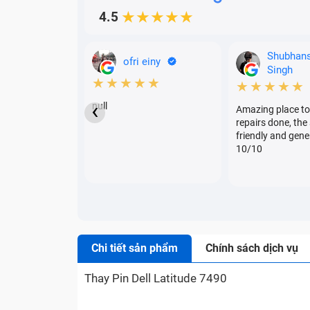
4.5
★★★★★
Shubhan
ofri einy
Singh
★★★★★
★★★★★
‹
null
Amazing place to
repairs done, the 
friendly and gene
10/10
Chi tiết sản phẩm
Chính sách dịch vụ
Thay Pin Dell Latitude 7490