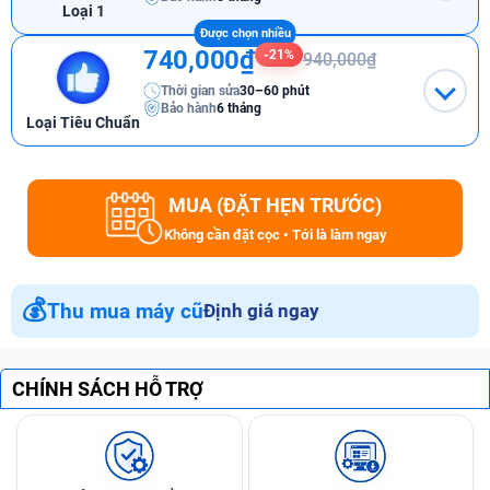
Loại 1
740,000₫
-21%
940,000₫
Thời gian sửa
30–60 phút
Bảo hành
6 tháng
Loại Tiêu Chuẩn
MUA (ĐẶT HẸN TRƯỚC)
Không cần đặt cọc • Tới là làm ngay
💰
Thu mua máy cũ
Định giá ngay
CHÍNH SÁCH HỖ TRỢ