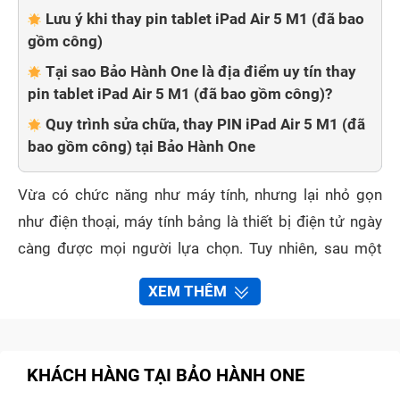
Lưu ý khi thay pin tablet iPad Air 5 M1 (đã bao
gồm công)
Tại sao Bảo Hành One là địa điểm uy tín thay
pin tablet iPad Air 5 M1 (đã bao gồm công)?
Quy trình sửa chữa, thay PIN iPad Air 5 M1 (đã
bao gồm công) tại Bảo Hành One
Vừa có chức năng như máy tính, nhưng lại nhỏ gọn
như điện thoại, máy tính bảng là thiết bị điện tử ngày
càng được mọi người lựa chọn. Tuy nhiên, sau một
thời gian dài sử dụng pin tablet iPad Air 5 M1 (đã bao
XEM THÊM
gồm công) có một vài dấu hiệu xuống cấp làm bạn
phiền lòng. Phải chăng đã đến lúc thay pin tablet iPad
Air 5 M1 (đã bao gồm công)? Thay ở đâu thì yên tâm?
KHÁCH HÀNG TẠI BẢO HÀNH ONE
Hãy để Bảo Hành One giúp bạn!