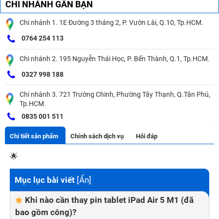
CHI NHÁNH GẦN BẠN
Chi nhánh 1. 1E Đường 3 tháng 2, P. Vườn Lài, Q.10, Tp.HCM.
0764 254 113
Chi nhánh 2. 195 Nguyễn Thái Học, P. Bến Thành, Q.1, Tp.HCM.
0327 998 188
Chi nhánh 3. 721 Trường Chinh, Phường Tây Thạnh, Q.Tân Phú,
Tp.HCM.
0835 001 511
Chi tiết sản phẩm
Chính sách dịch vụ
Hỏi đáp
🌟
Mục lục bài viết
[
Ẩn
]
Khi nào cần thay pin tablet iPad Air 5 M1 (đã
bao gồm công)?