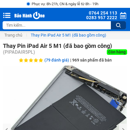
Phục vụ: 8h-21h, CN & ngày lễ từ 8h - 19h
0764 254 113
0283 957 2222
Trang chủ
Thay Pin iPad Air 5 M1 (đã bao gồm công)
Thay Pin iPad Air 5 M1 (đã bao gồm công)
(
PIPADAIR5PL
)
Còn hàng
(79 đánh giá)
|
969
sản phẩm đã bán