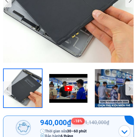
‹
›
940,000₫
-18%
1,140,000₫
Thời gian sửa
30–60 phút
Bảo hành
6 tháng