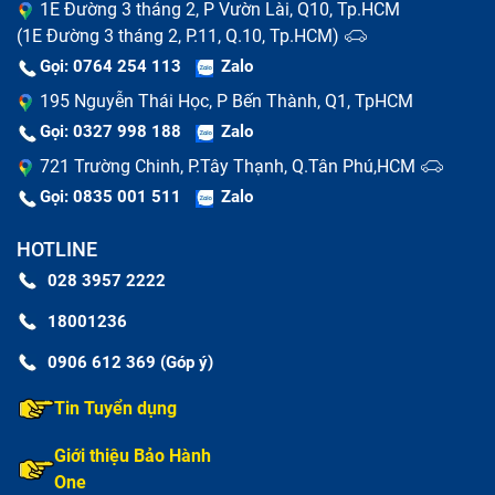
1E Đường 3 tháng 2, P Vườn Lài, Q10, Tp.HCM
trực tiếp từ đối tối sản xuất pin của hãng hoặc các
(1E Đường 3 tháng 2, P.11, Q.10, Tp.HCM)
hãng sản xuất khác tương đương, có nguồn gốc và
Gọi: 0764 254 113
Zalo
xuất xứ rõ ràng, có chất lượng cao và độ tương thích
195 Nguyễn Thái Học, P Bến Thành, Q1, TpHCM
với máy lớn. Vì thế giá cả thường cao hơn pin lô rất
Gọi: 0327 998 188
Zalo
nhiều. Còn pin linh kiện là loại pin thay thế có thể sử
721 Trường Chinh, P.Tây Thạnh, Q.Tân Phú,HCM
dụng như pin bình thường nhưng chất lượng, tiêu
Gọi: 0835 001 511
Zalo
chuẩn sản xuất thấp hơn và tuổi thọ không bền. Vì vậy
HOTLINE
khi đi thay pin tablet iPad Air 5 M1 (đã bao gồm
028 3957 2222
công) bạn cần hỏi rõ loại pin mà cơ sở sửa chữa sử
dụng để thay thế cho bạn để tránh trường hợp trả tiền
18001236
thay pin chính hãng lại bị thay pin linh kiện.
0906 612 369 (Góp ý)
Tin Tuyển dụng
Giới thiệu Bảo Hành
One