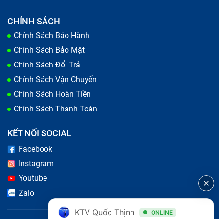
CHÍNH SÁCH
Chính Sách Bảo Hành
Chính Sách Bảo Mật
Chính Sách Đổi Trả
Chính Sách Vận Chuyển
Lưu ý khi thay pin tablet
Chính Sách Hoàn Tiền
Chính Sách Thanh Toán
Tại sao Bảo Hành One là địa điểm uy
tín thay pin tablet iPad Air 5 M1 (đã
KẾT NỐI SOCIAL
bao gồm công)?
Facebook
Instagram
Luôn luôn là hàng chính hãng:
Bảo Hành One đặt uy
Youtube
tín lên hàng đầu và cam kết không sử dụng hàng giả,
Zalo
hàng nhái, hàng kém chất lượng. Mỗi viên pin tablet
iPad Air 5 M1 (đã bao gồm công) đều có nguồn gốc
KTV Quốc Thịnh
ONLINE