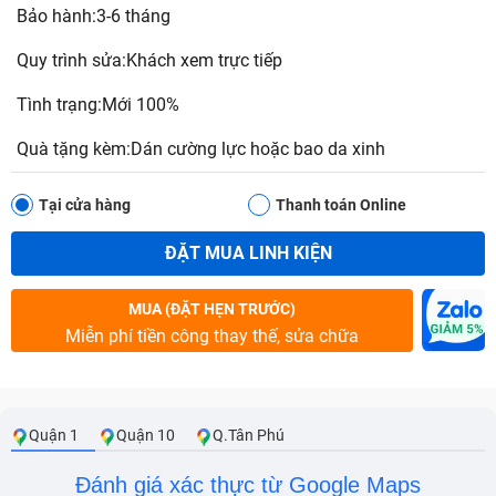
Bảo hành:3-6 tháng
Quy trình sửa:Khách xem trực tiếp
Tình trạng:Mới 100%
Quà tặng kèm:Dán cường lực hoặc bao da xinh
Tại cửa hàng
Thanh toán Online
ĐẶT MUA LINH KIỆN
MUA (ĐẶT HẸN TRƯỚC)
Miễn phí tiền công thay thế, sửa chữa
Quận 1
Quận 10
Q.Tân Phú
Đánh giá xác thực từ Google Maps