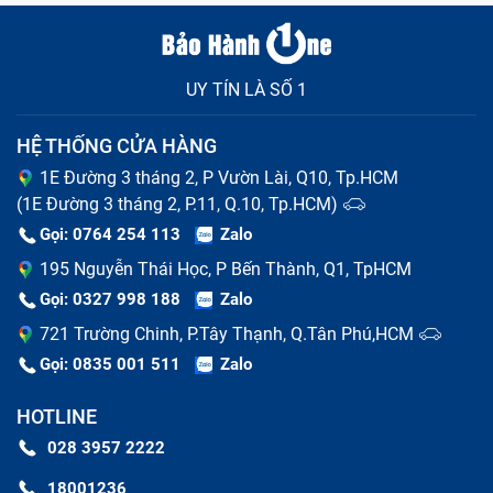
UY TÍN LÀ SỐ 1
HỆ THỐNG CỬA HÀNG
1E Đường 3 tháng 2, P Vườn Lài, Q10, Tp.HCM
(1E Đường 3 tháng 2, P.11, Q.10, Tp.HCM)
Gọi: 0764 254 113
Zalo
195 Nguyễn Thái Học, P Bến Thành, Q1, TpHCM
Khi nào thì cần thay pin tablet Ipad ?
Gọi: 0327 998 188
Zalo
Nếu có những dấu hiệu trên tốt nhất bạn mang chiếc
721 Trường Chinh, P.Tây Thạnh, Q.Tân Phú,HCM
tablet của mình đi sửa chữa ngay nhé, một phần để
Gọi: 0835 001 511
Zalo
tránh ảnh hưởng đến trải nghiệm sử dụng của bạn, mà
để lâu về dài tình trạng hư pin thế này cũng không tốt
HOTLINE
cho máy vì có thể sẽ làm hư hại tới các thành phần
khác như mainboard hoặc màn hình,...
028 3957 2222
18001236