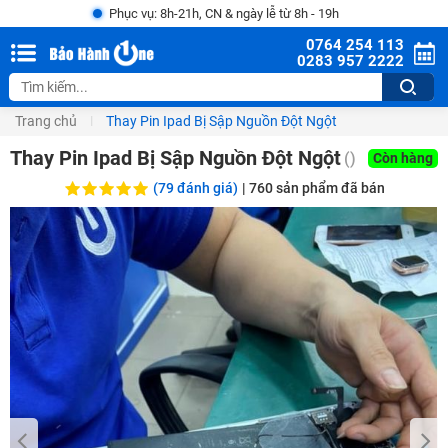
Phục vụ: 8h-21h, CN & ngày lễ từ 8h - 19h
0764 254 113
0283 957 2222
Trang chủ
Thay Pin Ipad Bị Sập Nguồn Đột Ngột
Thay Pin Ipad Bị Sập Nguồn Đột Ngột
()
Còn hàng
(79 đánh giá)
|
760
sản phẩm đã bán