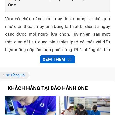
One
Vừa có chức năng như máy tính, nhưng lại nhỏ gọn
như điện thoại, máy tính bảng là thiết bị điện tử ngày
càng được mọi người lựa chọn. Tuy nhiên, sau một
thời gian dài sử dụng pin tablet Ipad có một vài dấu
hiệu xuống cấp làm bạn phiền lòng. Phải chăng đã đến
lúc thay pin tablet Ipad ? Thay ở đâu thì yên tâm? Hãy
XEM THÊM
để Bảo Hành One giúp bạn!
SP Đồng Bộ
Khi nào cần thay pin tablet Ipad ?
KHÁCH HÀNG TẠI BẢO HÀNH ONE
Một viên pin máy tính bảng sẽ không hỏng hay suy yếu
ngay lập tức mà thay vào đó nó sẽ bị yếu từ từ, công
suất hoạt động giảm dần và năng lượng dự trữ sẽ
ngày một ít đi. Cho đến một lúc nào đó bạn sẽ cảm