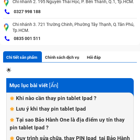
Chi nhánh 2. 195 Nguyễn Thái Học, P. Bến Thành, Q.1, Tp.HCM.
0327 998 188
Chi nhánh 3. 721 Trường Chinh, Phường Tây Thạnh, Q.Tân Phú,
Tp.HCM.
0835 001 511
Chi tiết sản phẩm
Chính sách dịch vụ
Hỏi đáp
🌟
Mục lục bài viết
[
Ẩn
]
Khi nào cần thay pin tablet Ipad ?
Lưu ý khi thay pin tablet Ipad
Tại sao Bảo Hành One là địa điểm uy tín thay
pin tablet Ipad ?
Quy trình sửa chữa, thay PIN Ipad tại Bảo Hành