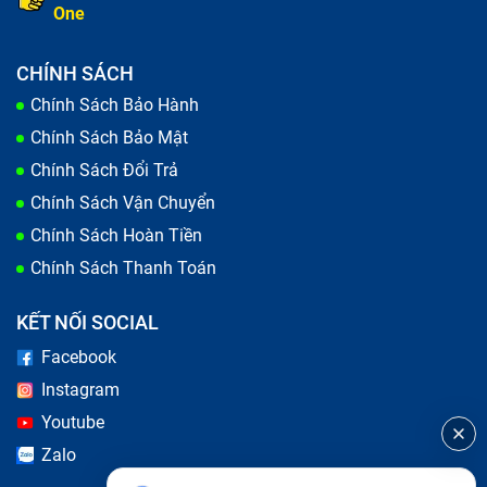
One
CHÍNH SÁCH
Chính Sách Bảo Hành
Chính Sách Bảo Mật
Chính Sách Đổi Trả
Chính Sách Vận Chuyển
Chính Sách Hoàn Tiền
Lưu ý khi thay pin tablet
Chính Sách Thanh Toán
Tại sao Bảo Hành One là địa điểm uy
KẾT NỐI SOCIAL
tín thay pin tablet iPad Pro M2 11 inch
Facebook
(đã bao gồm công)?
Instagram
Youtube
Luôn luôn là hàng chính hãng:
Bảo Hành One đặt uy
Zalo
tín lên hàng đầu và cam kết không sử dụng hàng giả,