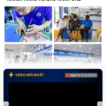
ở đâu thì yên tâm? Hãy để Bảo Hành One giúp bạn!
Khi nào cần thay pin tablet iPad Pro M2
11 inch (đã bao gồm công)?
Một viên pin máy tính bảng sẽ không hỏng hay suy yếu
ngay lập tức mà thay vào đó nó sẽ bị yếu từ từ, công
suất hoạt động giảm dần và năng lượng dự trữ sẽ
XEM THÊM
ngày một ít đi. Cho đến một lúc nào đó bạn sẽ cảm
nhận được sự xuống cấp này của pin máy khi phải sạc
nhiều lần hơn trong ngày để sử dụng trong khi trước
VIDEO MỚI NHẤT
đây chỉ cần sạc một lần.
Có một sự thật là dù cho bạn có bảo dưỡng, chăm
sóc máy tính bảng đúng cách thì vẫn sẽ không thể
tránh được việc pin máy bị hư hại. Bởi theo nhà sản