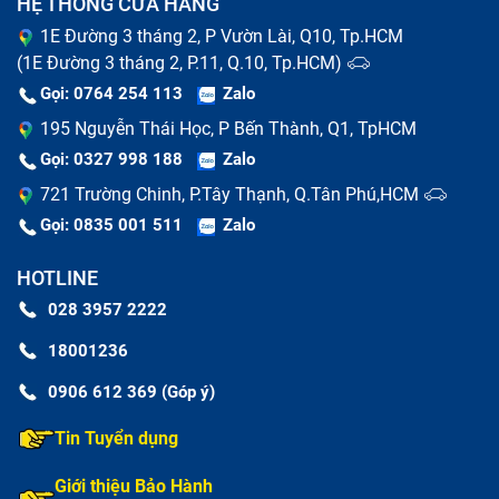
HỆ THỐNG CỬA HÀNG
chất lượng cao và pin linh kiện (pin lô chất lượng
1E Đường 3 tháng 2, P Vườn Lài, Q10, Tp.HCM
kém). Trong đó, pin chính hãng là pin được cung cấp
(1E Đường 3 tháng 2, P.11, Q.10, Tp.HCM)
trực tiếp từ đối tối sản xuất pin của hãng hoặc các
Gọi: 0764 254 113
Zalo
hãng sản xuất khác tương đương, có nguồn gốc và
195 Nguyễn Thái Học, P Bến Thành, Q1, TpHCM
xuất xứ rõ ràng, có chất lượng cao và độ tương thích
Gọi: 0327 998 188
Zalo
với máy lớn. Vì thế giá cả thường cao hơn pin lô rất
721 Trường Chinh, P.Tây Thạnh, Q.Tân Phú,HCM
nhiều. Còn pin linh kiện là loại pin thay thế có thể sử
Gọi: 0835 001 511
Zalo
dụng như pin bình thường nhưng chất lượng, tiêu
chuẩn sản xuất thấp hơn và tuổi thọ không bền. Vì vậy
HOTLINE
khi đi thay pin tablet iPad Pro M2 11 inch (đã bao
028 3957 2222
gồm công) bạn cần hỏi rõ loại pin mà cơ sở sửa chữa
18001236
sử dụng để thay thế cho bạn để tránh trường hợp trả
0906 612 369 (Góp ý)
tiền thay pin chính hãng lại bị thay pin linh kiện.
Tin Tuyển dụng
Giới thiệu Bảo Hành