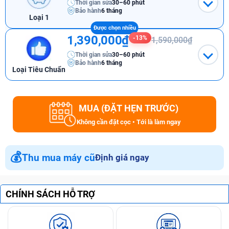
Thời gian sửa
30–60 phút
Bảo hành
6 tháng
Loại 1
1,390,000₫
-13%
1,590,000₫
Thời gian sửa
30–60 phút
Bảo hành
6 tháng
Loại Tiêu Chuẩn
MUA (ĐẶT HẸN TRƯỚC)
Không cần đặt cọc • Tới là làm ngay
💰
Thu mua máy cũ
Định giá ngay
CHÍNH SÁCH HỖ TRỢ