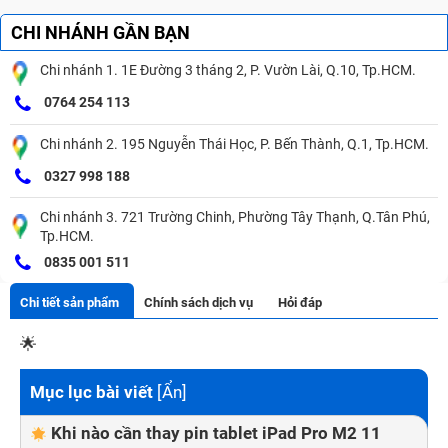
CHI NHÁNH GẦN BẠN
Chi nhánh 1. 1E Đường 3 tháng 2, P. Vườn Lài, Q.10, Tp.HCM.
0764 254 113
Chi nhánh 2. 195 Nguyễn Thái Học, P. Bến Thành, Q.1, Tp.HCM.
0327 998 188
Chi nhánh 3. 721 Trường Chinh, Phường Tây Thạnh, Q.Tân Phú,
Tp.HCM.
0835 001 511
Chi tiết sản phẩm
Chính sách dịch vụ
Hỏi đáp
🌟
Mục lục bài viết
[
Ẩn
]
Khi nào cần thay pin tablet iPad Pro M2 11