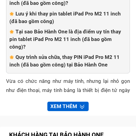
inch (đã bao gồm công)?
Lưu ý khi thay pin tablet iPad Pro M2 11 inch
(đã bao gồm công)
Tại sao Bảo Hành One là địa điểm uy tín thay
pin tablet iPad Pro M2 11 inch (đã bao gồm
công)?
Quy trình sửa chữa, thay PIN iPad Pro M2 11
inch (đã bao gồm công) tại Bảo Hành One
Vừa có chức năng như máy tính, nhưng lại nhỏ gọn
như điện thoại, máy tính bảng là thiết bị điện tử ngày
càng được mọi người lựa chọn. Tuy nhiên, sau một
XEM THÊM
thời gian dài sử dụng pin tablet iPad Pro M2 11 inch
(đã bao gồm công) có một vài dấu hiệu xuống cấp
làm bạn phiền lòng. Phải chăng đã đến lúc thay pin
KHÁCH HÀNG TẠI BẢO HÀNH ONE
tablet iPad Pro M2 11 inch (đã bao gồm công)? Thay