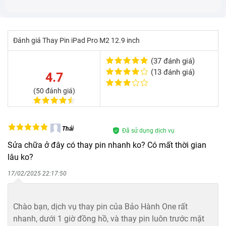
Đánh giá Thay Pin iPad Pro M2 12.9 inch
(37 đánh giá)
Sạc pin không đúng cách khiến iPad bị chai pin
(13 đánh giá)
4.7
(50 đánh giá)
Dùng bộ sạc kém chất lượng
Mỗi chiếc iPad sẽ có bộ sạc đi kèm riêng, phù hợp với
Thái
mức công suất định mức của máy. Do đó, việc sử
Đã sử dụng dịch vụ
Sửa chữa ở đây có thay pin nhanh ko? Có mất thời gian
dụng bộ sạc kém chất lượng, không tương thích với
lâu ko?
iPad hay không chính hãng sẽ không tối ưu quá trình
17/02/2025 22:17:50
sạc, dẫn đến quá trình sạc bị chập chờn hoặc kéo dài.
Bảo Hành One
Do đó, trong mọi trường hợp, bạn nên ưu tiên sử dụng
Chào bạn, dịch vụ thay pin của Bảo Hành One rất
bộ sạc chính hãng để đảm bảo tuổi thọ của pin. Nếu
nhanh, dưới 1 giờ đồng hồ, và thay pin luôn trước mặt