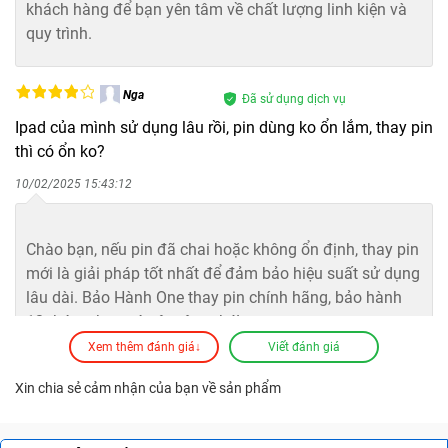
chẳng may bộ sạc đi kèm bị hỏng, hãy đến
Bảo Hành
khách hàng để bạn yên tâm về chất lượng linh kiện và
One
để chọn mua bộ sạc mới, chính hãng, chất lượng
quy trình.
cho iPad của mình.
Nga
Đã sử dụng dịch vụ
Ipad của mình sử dụng lâu rồi, pin dùng ko ổn lắm, thay pin
thì có ổn ko?
10/02/2025 15:43:12
Bảo Hành One
Chào bạn, nếu pin đã chai hoặc không ổn định, thay pin
mới là giải pháp tốt nhất để đảm bảo hiệu suất sử dụng
lâu dài. Bảo Hành One thay pin chính hãng, bảo hành
12 tháng, bạn cứ yên tâm nhé!
Xem thêm đánh giá↓
Viết đánh giá
Tân
Xin chia sẻ cảm nhận của bạn về sản phẩm
Đã sử dụng dịch vụ
Tôi muốn thay pin nhanh, có thể làm trong ngày ko?
08/02/2025 21:27:41