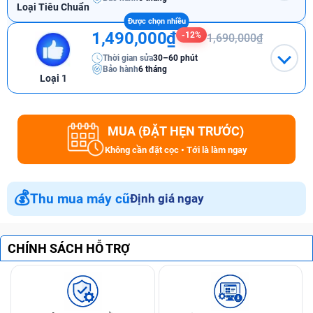
Loại Tiêu Chuẩn
1,490,000₫
-12%
1,690,000₫
Thời gian sửa
30–60 phút
Bảo hành
6 tháng
Loại 1
MUA (ĐẶT HẸN TRƯỚC)
Không cần đặt cọc • Tới là làm ngay
💰
Thu mua máy cũ
Định giá ngay
CHÍNH SÁCH HỖ TRỢ