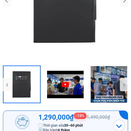
‹
›
1,290,000₫
-13%
1,490,000₫
Thời gian sửa
30–60 phút
Bảo hành
6 tháng