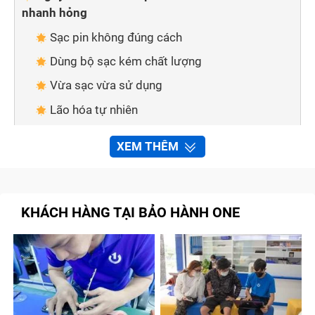
nhanh hỏng
Sạc pin không đúng cách
Dùng bộ sạc kém chất lượng
Vừa sạc vừa sử dụng
Lão hóa tự nhiên
Trải nghiệm dịch vụ thay pin iPad Pro M2 12.9
XEM THÊM
inch uy tín, chất lượng tại Bảo Hành One
Sử dụng pin chính hãng
Dịch vụ tận tình, chuyên nghiệp
KHÁCH HÀNG TẠI BẢO HÀNH ONE
Tiết kiệm thời gian và chi phí
Quy trình thay pin iPad Pro M2 12.9 inch tại
Bảo Hành One
Tổng kết