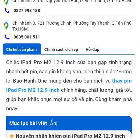
Chi nhánh 2. 195 Nguyễn Thái Học, P. Bến Thành, Q.1, Tp.HCM.
0327 998 188
Chi nhánh 3. 721 Trường Chinh, Phường Tây Thạnh, Q.Tân Phú,
Tp.HCM.
0835 001 511
Chi tiết sản phẩm
Chính sách dịch vụ
Hỏi đáp
Chiếc iPad Pro M2 12.9 inch của bạn gặp tình trạng
nhanh hết pin, sạc pin không vào, hiển thị pin ảo? Đừng
lo, Bảo Hành One mang đến cho bạn dịch vụ
thay pin
iPad Pro M2 12.9 inch
chính hãng, chất lượng, giá tốt,
giúp bạn khắc phục mọi sự cố về pin. Cùng khám phá
ngay!
Mục lục bài viết
[
Ẩn
]
Nguyên nhân khiến pin iPad Pro M2 12.9 inch