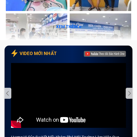
XEM THÊM
VIDEO MỚI NHẤT
Thay pin iPad Pro M2 12.9 inch tại Bảo Hành One
Nguyên nhân khiến pin iPad Pro M2
12.9 inch nhanh hỏng
Có nhiều lý do khiến pin iPad Pro M2 12.9 inch của
bạn nhanh hỏng. Trong đó, nguyên nhân chính thường