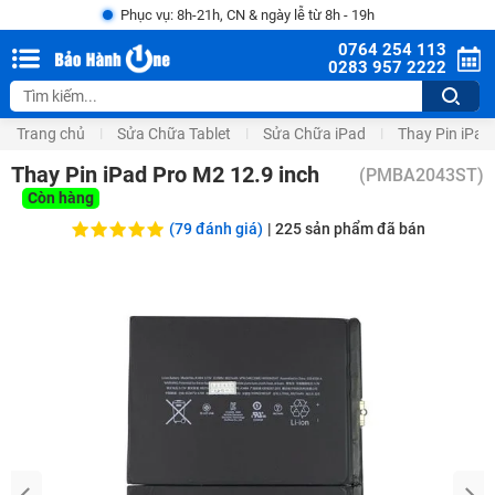
Phục vụ: 8h-21h, CN & ngày lễ từ 8h - 19h
0764 254 113
0283 957 2222
Trang chủ
Sửa Chữa Tablet
Sửa Chữa iPad
Thay Pin iPad
Thay Pin iPad Pro M2 12.9 inch
(
PMBA2043ST
)
Còn hàng
(79 đánh giá)
|
225
sản phẩm đã bán