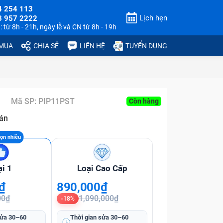
4 254 113
Lịch hẹn
3 957 2222
 từ 8h - 21h, ngày lễ và CN từ 8h - 19h
 MUA
CHIA SẺ
LIÊN HỆ
TUYỂN DỤNG
Mã SP:
PIP11PST
Còn hàng
án
ại 1
Loại Cao Cấp
₫
890,000₫
00₫
1,090,000₫
-18%
sửa
30–60
Thời gian sửa
30–60