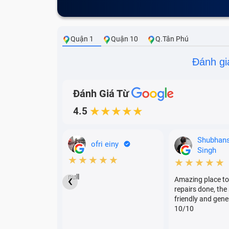
Quận 1
Quận 10
Q.Tân Phú
Đánh gi
Đánh Giá Từ
4.5
★★★★★
Shubhan
ofri einy
Singh
★★★★★
★★★★★
‹
null
Amazing place to
repairs done, the 
Dấu hiệu cần thay pin iPhone 1
friendly and gene
10/10
Nhận diện sớm các bất thường về năng lượn