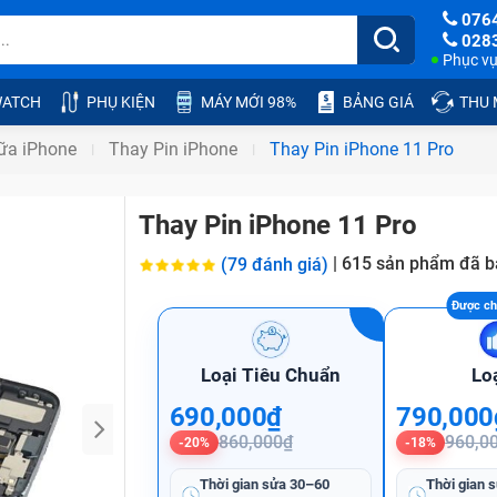
076
028
Phục vụ:
ATCH
PHỤ KIỆN
MÁY MỚI 98%
BẢNG GIÁ
THU
ữa iPhone
Thay Pin iPhone
Thay Pin iPhone 11 Pro
Thay Pin iPhone 11 Pro
|
615
sản phẩm đã b
(79 đánh giá)
Loại Tiêu Chuẩn
Lo
690,000₫
790,000
860,000₫
960,0
-20%
-18%
Thời gian sửa
30–60
Thời gian 