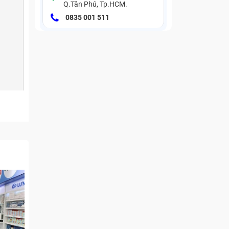
Q.Tân Phú, Tp.HCM.
0835 001 511
anh và
 sinh