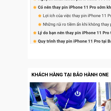
Có nên thay pin iPhone 11 Pro sớm k
Lợi ích của việc thay pin iPhone 11 P
Những rủi ro tiềm ẩn khi không thay
Lý do bạn nên thay pin iPhone 11 Pro
Quy trình thay pin iPhone 11 Pro tại
Lưu ý cần biết sau khi thay pin iPhone
Giá thay pin iPhone 11 Pro là b
KHÁCH HÀNG TẠI BẢO HÀNH ONE
Chi phí
thay pin iPhone 11 Pro
tại Bảo Hành
tốt nhất dành cho khách hàng. Chúng tôi ca
thêm bất kỳ chi phí nào trong suốt quá trìn
Dịch vụ