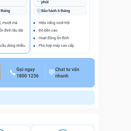
phút
 tháng
Bảo hành
6 tháng
t, mượt mà
Hiệu năng vượt trội
ổn định lâu dài
Độ bền cao
Hoạt động ổn định
 cầu dùng nhiều
Phù hợp máy cao cấp
Gọi ngay
Chat tư vấn
📞
💬
1800 1236
nhanh