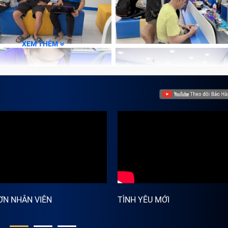
990.000đ
790.000đ
XEM THÊM
o biến động thị trường và các chương trình khuyến mãi tại từn
t mới nhất, quý khách vui lòng liên hệ hotline 1800 1236 để
ƠN NHÂN VIÊN
TÌNH YÊU MỚI