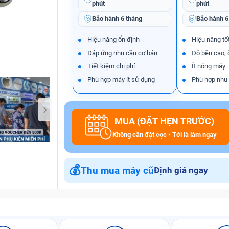
phút
phút
Bảo hành
6 tháng
Bảo hành
6
Hiệu năng ổn định
Hiệu năng tố
Bảo Hành One
Đáp ứng nhu cầu cơ bản
Độ bền cao, 
Tiết kiệm chi phí
Ít nóng máy
Phù hợp máy ít sử dụng
Phù hợp nhu
›
MUA (ĐẶT HẸN TRƯỚC)
Không cần đặt cọc • Tới là làm ngay
💰
Thu mua máy cũ
Định giá ngay