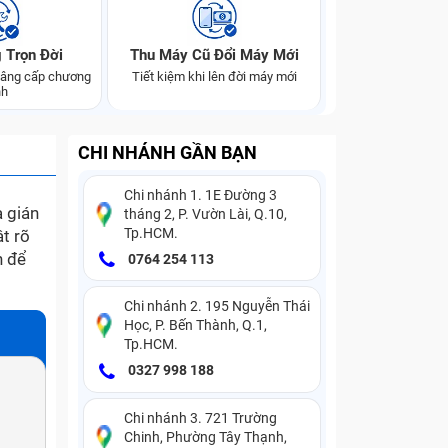
 Trọn Đời
Thu Máy Cũ Đổi Máy Mới
 nâng cấp chương
Tiết kiệm khi lên đời máy mới
nh
CHI NHÁNH GẦN BẠN
Chi nhánh 1. 1E Đường 3
à gián
tháng 2, P. Vườn Lài, Q.10,
Tp.HCM.
t rõ
n để
0764 254 113
Chi nhánh 2. 195 Nguyễn Thái
Học, P. Bến Thành, Q.1,
Tp.HCM.
0327 998 188
Chi nhánh 3. 721 Trường
Chinh, Phường Tây Thạnh,