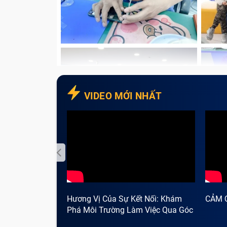
Pin iPhone 11 Pro (Zin new)
Pin iPhone 11 Pro (Linh kiện)
Lưu ý:
Giá linh kiện có thể thay đổi tùy the
điểm. Để nhận báo giá chính xác và cập nhậ
tư vấn miễn phí và nhanh chóng.
VIDEO MỚI NHẤT
Hương Vị Của Sự Kết Nối: Khám
CẢM 
Phá Môi Trường Làm Việc Qua Góc
Nhìn Cà Phê