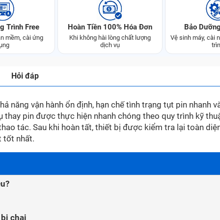
g Trình Free
Hoàn Tiền 100% Hóa Đơn
Bảo Dưỡng
n mềm, cài ứng
Khi không hài lòng chất lượng
Vệ sinh máy, cài
ụng
dịch vụ
trì
Hỏi đáp
 khả năng vận hành ổn định, hạn chế tình trạng tụt pin nhanh v
ụ thay pin được thực hiện nhanh chóng theo quy trình kỹ thuậ
o tác. Sau khi hoàn tất, thiết bị được kiểm tra lại toàn diệ
 tốt nhất.
êu?
bị chai