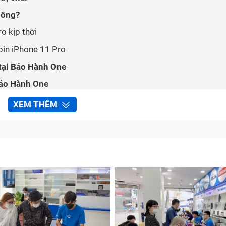
hông?
ro kịp thời
 pin iPhone 11 Pro
 tại Bảo Hành One
 Bảo Hành One
 11 Pro
XEM THÊM
ao nhiêu?
 One luôn được cập nhật liên tục, đảm bảo mức giá cạnh tr
m kết báo giá công khai, minh bạch ngay từ đầu, không phát
h sửa chữa.
Giá