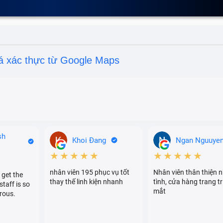
á xác thực từ Google Maps
sh
Khoi Đang
Ngan Nguuye
★★★★★
★★★★★
nhân viên 195 phục vụ tốt
Nhân viên thân thiện n
 get the
thay thế linh kiện nhanh
tình, cửa hàng trang tr
staff is so
1 Pro
mắt
rous.
g trên iPhone 11 Pro sẽ giúp bạn tránh được tình trạng hư