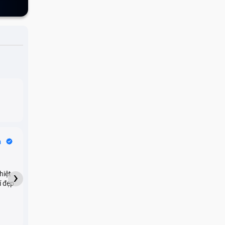
Bike Tours
n
Dragon
★★★★★
›
hiệt
My son downloaded some
í đẹp
games onto my phone,
which resulted in malicious
adware being installed and
preventing me from being
 hỏng
able to do anything as a