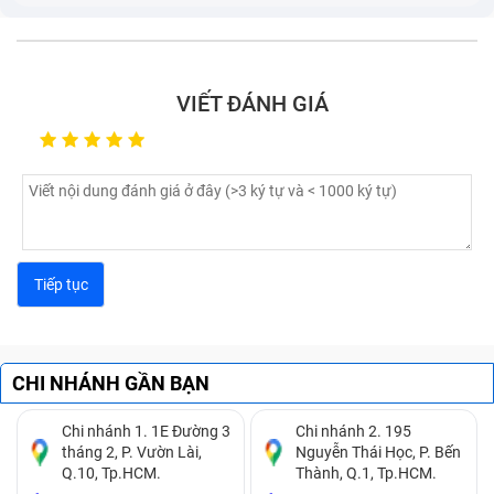
Pin laptop sạc không ổn định, lúc được lúc không,
sạc mãi không đầy.
Viên pin chết, hoặc phồng pin.
VIẾT ĐÁNH GIÁ
CHI NHÁNH GẦN BẠN
Chi nhánh 1. 1E Đường 3
Chi nhánh 2. 195
tháng 2, P. Vườn Lài,
Nguyễn Thái Học, P. Bến
Nếu thấy máy tính có các dấu hiệu trên, bạn cần thay
Q.10, Tp.HCM.
Thành, Q.1, Tp.HCM.