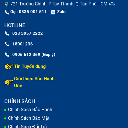
721 Trường Chinh, P.Tây Thạnh, Q.Tân Phú,HCM
có thể yên tâm tập trung làm việc, nâng cao năng suất
Gọi: 0835 001 511
Zalo
trong thời gian dài và hiệu quả hơn, tiết kiệm thời gian
cho bạn và có thể làm việc ở bất cứ đâu mà không
HOTLINE
phải lo nghĩ việc tìm ổ cắm điện.
028 3957 2222
Thêm một lý do nữa vì nếu bạn không thay pin sớm, để
18001236
lâu có thể dẫn tới hỏng các bộ phận khác như
0906 612 369 (Góp ý)
mainboard và ổ cứng,... lúc này bạn sẽ phải tốn nhiều
Tin Tuyển dụng
tiền hơn để sửa chữa laptop Acer Aspire E5 575G.
Giới thiệu Bảo Hành
One
CHÍNH SÁCH
Chính Sách Bảo Hành
Chính Sách Bảo Mật
Chính Sách Đổi Trả