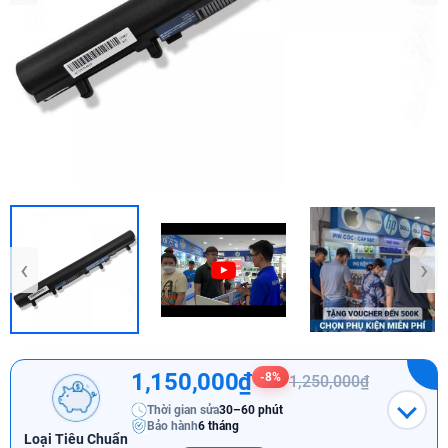
‹
›
1,150,000₫
-8%
1,250,000₫
Thời gian sửa
30–60 phút
Bảo hành
6 tháng
Loại Tiêu Chuẩn