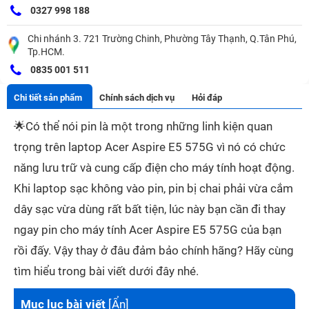
0327 998 188
Chi nhánh 3. 721 Trường Chinh, Phường Tây Thạnh, Q.Tân Phú,
Tp.HCM.
0835 001 511
Chi tiết sản phẩm
Chính sách dịch vụ
Hỏi đáp
🌟
Có thể nói pin là một trong những linh kiện quan
trọng trên laptop Acer Aspire E5 575G vì nó có chức
năng lưu trữ và cung cấp điện cho máy tính hoạt động.
Khi laptop sạc không vào pin, pin bị chai phải vừa cắm
dây sạc vừa dùng rất bất tiện, lúc này bạn cần đi thay
ngay pin cho máy tính Acer Aspire E5 575G của bạn
rồi đấy. Vậy
thay ở đâu đảm bảo chính hãng? Hãy cùng
tìm hiểu trong bài viết dưới đây nhé.
Mục lục bài viết
[
Ẩn
]