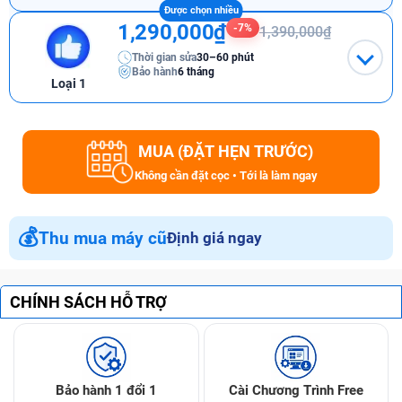
1,290,000₫
-7%
1,390,000₫
Thời gian sửa
30–60 phút
Bảo hành
6 tháng
Loại 1
MUA (ĐẶT HẸN TRƯỚC)
Không cần đặt cọc • Tới là làm ngay
💰
Thu mua máy cũ
Định giá ngay
CHÍNH SÁCH HỖ TRỢ
Bảo hành 1 đổi 1
Cài Chương Trình Free