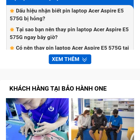
Dấu hiệu nhận biết pin laptop Acer Aspire E5
575G bị hỏng?
Tại sao bạn nên thay pin laptop Acer Aspire E5
575G ngay bây giờ?
Có nên thay pin laptop Acer Aspire E5 575G tại
nhà không?
XEM THÊM
Bảo Hành One thay pin laptop Acer Aspire E5
575G nhanh chóng, chất lượng
Quy trình sửa chữa tại trung tâm Bảo Hành
KHÁCH HÀNG TẠI BẢO HÀNH ONE
One
Bước 1: Kiểm tra pin laptop Acer Aspire E5
575G phù hợp
Bước 2: Báo giá cho khách hàng
Bước 3: Lắp pin laptop Acer Aspire E5 575G