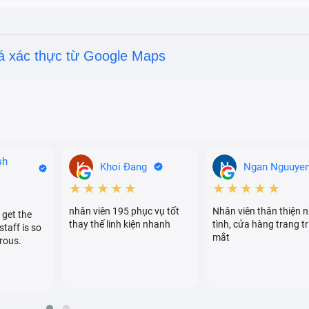
á xác thực từ Google Maps
ptop bị mất nguồn.
úc không, sạc mãi không đầy.
sh
Khoi Đang
Ngan Nguuye
★★★★★
★★★★★
nhân viên 195 phục vụ tốt
Nhân viên thân thiện n
 get the
thay thế linh kiện nhanh
tình, cửa hàng trang tr
staff is so
mắt
rous.