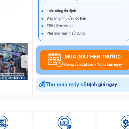
Hiệu năng ổn định
Đáp ứng nhu cầu cơ bản
Bảo Hành One
Tiết kiệm chi phí
Phù hợp máy ít sử dụng
MUA (ĐẶT HẸN TRƯỚC)
›
Không cần đặt cọc • Tới là làm ngay
💰
Thu mua máy cũ
Định giá ngay