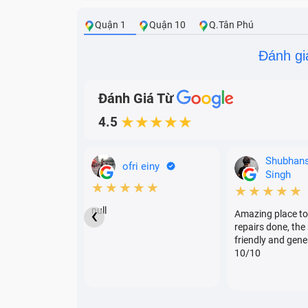
Quận 1
Quận 10
Q.Tân Phú
Đánh gi
Đánh Giá Từ
Pin đang sạc nhưng khi rút sạc ra thì la
4.5
★★★★★
Pin laptop sạc không ổn định, lúc được l
Viên pin chết, hoặc phồng pin.
Shubhan
ofri einy
Singh
★★★★★
★★★★★
‹
null
Amazing place to
repairs done, the 
friendly and gene
10/10