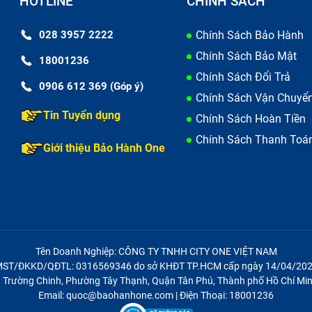
HOTLINE
CHÍNH SÁCH
p Acer E1 472 ngay bây giờ?
028 3957 2222
Chính Sách Bảo Hành
ời gian sẽ ảnh hưởng đến bàn phím và bàn di chuột, khiến c
Chính Sách Bảo Mật
18001236
 khó chịu. Thay pin sớm sẽ giúp cho bạn đảm bảo các lin
Chính Sách Đổi Trả
0906 612 369 (Góp ý)
Chính Sách Vận Chuyể
 chai bạn sẽ phải cắm sạc laptop dường như mọi lúc mỗi 
Tin Tuyển dụng
Chính Sách Hoàn Tiền
m việc. Việc cắm điện liên tục như vậy sẽ gây nguy hiểm n
Chính Sách Thanh Toá
Giới thiệu Bảo Hành One
ay pin laptop sẽ giúp bạn giải quyết những vấn đề đó, bạn 
ất trong thời gian dài và hiệu quả hơn, tiết kiệm thời gian 
ải lo nghĩ việc tìm ổ cắm điện.
ay pin sớm, để lâu có thể dẫn tới hỏng các bộ phận kh
 tốn nhiều tiền hơn để sửa chữa laptop Acer E1 472.
Tên Doanh Nghiệp: CÔNG TY TNHH CITY ONE VIỆT NAM
ST/ĐKKD/QĐTL: 0316569346 do sở KHĐT TP.HCM cấp ngày 14/04/20
21 Trường Chinh, Phường Tây Thạnh, Quận Tân Phú, Thành phố Hồ Chí Min
Email: quoc@baohanhone.com | Điện Thoại: 18001236