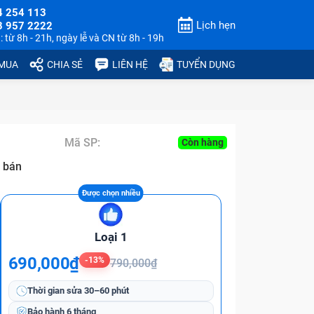
4 254 113
Lịch hẹn
3 957 2222
 từ 8h - 21h, ngày lễ và CN từ 8h - 19h
 MUA
CHIA SẺ
LIÊN HỆ
TUYỂN DỤNG
Mã SP:
Còn hàng
 bán
Loại 1
690,000₫
-13%
790,000₫
Thời gian sửa
30–60 phút
Bảo hành
6 tháng