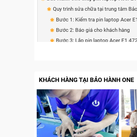
Quy trình sửa chữa tại trung tâm B
Bước 1: Kiểm tra pin laptop Acer 
Bước 2: Báo giá cho khách hàng
Bước 3: Lắp pin laptop Acer E1 472
Bước 4: Dán Tem bảo hành cho pin 
Cam kết với Khách Hàng
Tạm kết
KHÁCH HÀNG TẠI BẢO HÀNH ONE
Dấu hiệu nhận biết pin laptop A
Bất kỳ sản phẩm nào cũng sẽ có vòng đời s
nên việc pin laptop Acer E1 472 gặp vấn đề
đi thay pin cho laptop:
Phần trăm pin sụt nhanh chóng trong quá