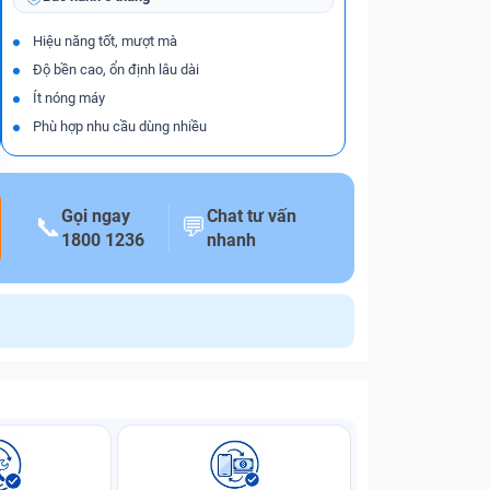
Hiệu năng tốt, mượt mà
Độ bền cao, ổn định lâu dài
Ít nóng máy
Phù hợp nhu cầu dùng nhiều
Gọi ngay
Chat tư vấn
📞
💬
1800 1236
nhanh