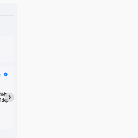
Bike Tours
n
Dragon
★★★★★
›
hiệt
My son downloaded some
í đẹp
games onto my phone,
which resulted in malicious
adware being installed and
preventing me from being
able to do anything as a
new ad would display every
few seconds. Removing the