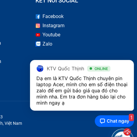
KẾT NỐI SOCIAL
Facebook
ho bàn
Instagram
h kiện
Youtube
n
Zalo
khi sử
ếu như
n
có thể
KTV Quốc Thịnh
ONLINE
cho bạn
Dạ em là KTV Quốc Thịnh chuyên pin 
laptop Acer, mình cho em số điện thoại 
zalo để em gửi báo giá qua đó cho 
mình nha. Em tra đơn hàng báo lại cho 
ác như
mình ngay ạ
1
23
h, Việt Nam