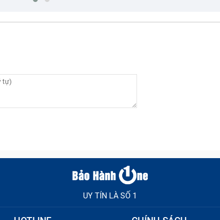
UY TÍN LÀ SỐ 1
bạn cần thay ngay pin laptop để tránh xảy ra lỗi nặng hơn sau 