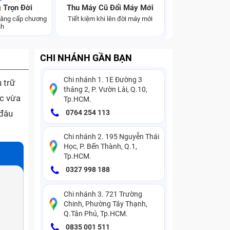
 Trọn Đời
Thu Máy Cũ Đổi Máy Mới
 nâng cấp chương
Tiết kiệm khi lên đời máy mới
nh
CHI NHÁNH GẦN BẠN
Chi nhánh 1. 1E Đường 3
u trữ
tháng 2, P. Vườn Lài, Q.10,
ạc vừa
Tp.HCM.
 đâu
0764 254 113
Chi nhánh 2. 195 Nguyễn Thái
Học, P. Bến Thành, Q.1,
Tp.HCM.
0327 998 188
Chi nhánh 3. 721 Trường
Chinh, Phường Tây Thạnh,
Q.Tân Phú, Tp.HCM.
0835 001 511