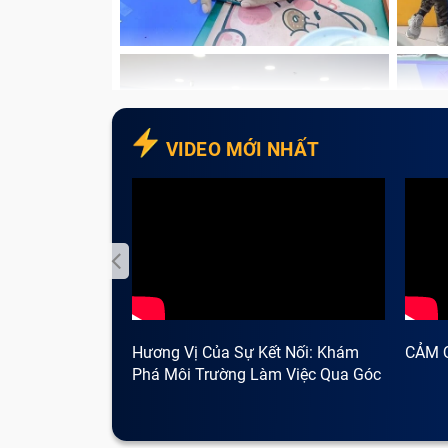
Xuất hiện dấu “X” màu đỏ tại biểu tượng 
Lỗi pin không sạc vào, máy báo “Plugged 
VIDEO MỚI NHẤT
Hương Vị Của Sự Kết Nối: Khám
CẢM 
Phá Môi Trường Làm Việc Qua Góc
Nhìn Cà Phê