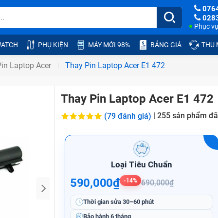
076
028
Phục vụ:
ATCH
PHỤ KIỆN
MÁY MỚI 98%
BẢNG GIÁ
THU
in Laptop Acer
Thay Pin Laptop Acer E1 472
Thay Pin Laptop Acer E1 472
|
255
sản phẩm đã
(79 đánh giá)
Loại Tiêu Chuẩn
590,000₫
-14%
690,000₫
Thời gian sửa
30–60 phút
Bảo hành
6 tháng