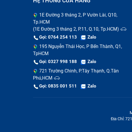
HỆ THỐNG CỬA HÀNG
Tại sao bạn nên thay pin lapto
1E Đường 3 tháng 2, P Vườn Lài, Q10,
Pin laptop chai nó sẽ phồng lên và theo th
Tp.HCM
phím ghồ ghề khi gõ phím sẽ cảm thấy rất
(1E Đường 3 tháng 2, P.11, Q.10, Tp.HCM)
khác của laptop không bị hư hại.
Gọi: 0764 254 113
Zalo
195 Nguyễn Thái Học, P Bến Thành, Q1,
Khi một chiếc pin laptop Acer E1 472 bị
TpHCM
dụng hay bất tiện tìm ổ cắm điện ở nơi là
Gọi: 0327 998 188
Zalo
dòng điện không ổn định hoặc chập chờn. Th
721 Trường Chinh, P.Tây Thạnh, Q.Tân
yên tâm tập trung làm việc, nâng cao năng su
Phú,HCM
và có thể làm việc ở bất cứ đâu mà không ph
Gọi: 0835 001 511
Zalo
Thêm một lý do nữa vì nếu bạn không th
mainboard và ổ cứng,... lúc này bạn sẽ phải
M
Địa Chỉ: 7