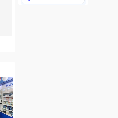
i gian
n phải