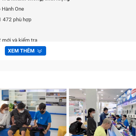
ảo Hành One
E1 472 phù hợp
 mới và kiểm tra
laptop và thanh toán
XEM THÊM
cer E1 472 bị hỏng?
ử dụng, các linh kiện trong laptop sẽ bị hao mòn theo thờ
 cũng là điều bình thường. Một số dấu hiệu cho thấy bạn cầ
 trình sử dụng.