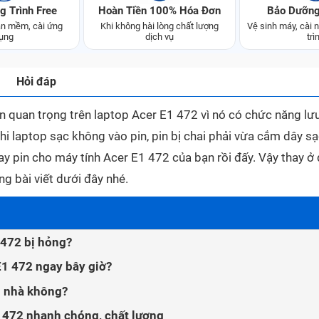
g Trình Free
Hoàn Tiền 100% Hóa Đơn
Bảo Dưỡng
n mềm, cài ứng
Khi không hài lòng chất lượng
Vệ sinh máy, cài
ụng
dịch vụ
trì
Hỏi đáp
ện quan trọng trên laptop Acer E1 472 vì nó có chức năng lư
hi laptop sạc không vào pin, pin bị chai phải vừa cắm dây s
gay pin cho máy tính Acer E1 472 của bạn rồi đấy. Vậy
thay ở
ng bài viết dưới đây nhé.
 472 bị hỏng?
E1 472 ngay bây giờ?
i nhà không?
1 472 nhanh chóng, chất lượng