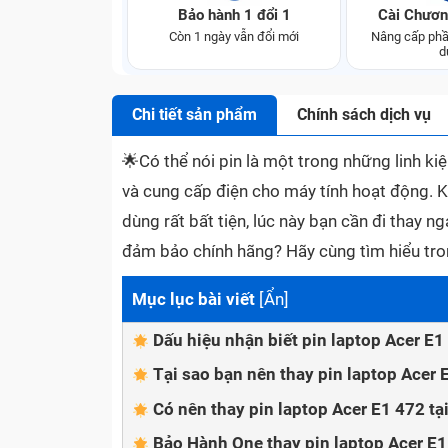
Bảo hành 1 đổi 1
Cài Chươn
Còn 1 ngày vẫn đổi mới
Nâng cấp phầ
d
Chi tiết sản phẩm
Chính sách dịch vụ
🌟
Có thể nói pin là một trong những linh ki
và cung cấp điện cho máy tính hoạt động. K
dùng rất bất tiện, lúc này bạn cần đi thay n
đảm bảo chính hãng? Hãy cùng tìm hiểu tro
Mục lục bài viết
[
Ẩn
]
Dấu hiệu nhận biết pin laptop Acer E1
Tại sao bạn nên thay pin laptop Acer 
Có nên thay pin laptop Acer E1 472 tạ
Bảo Hành One thay pin laptop Acer E