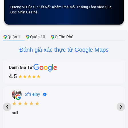
Hương Vị Của Sự Kết Nối: Khám Phá Môi Trường Làm Việc Qua
CẢM 
Góc Nhìn Cà Phê
Quận 1
Quận 10
Q.Tân Phú
Đánh giá xác thực từ Google Maps
Đánh Giá Từ
4.5
★★★★★
ofri einy
★★★★★
‹
›
null