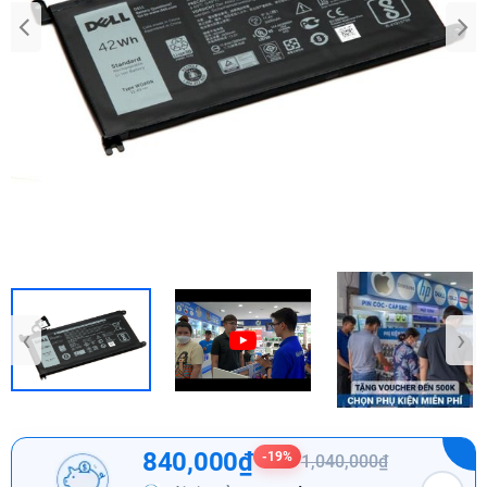
‹
›
840,000₫
-19%
1,040,000₫