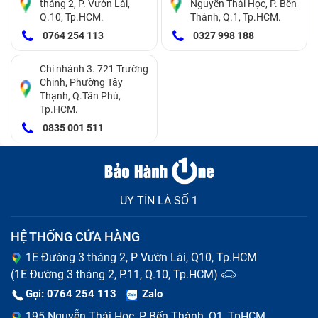
tháng 2, P. Vườn Lài,
Nguyễn Thái Học, P. Bến
Q.10, Tp.HCM.
Thành, Q.1, Tp.HCM.
0764 254 113
0327 998 188
Chi nhánh 3. 721 Trường
Chinh, Phường Tây
Thạnh, Q.Tân Phú,
Tp.HCM.
0835 001 511
UY TÍN LÀ SỐ 1
HỆ THỐNG CỬA HÀNG
1E Đường 3 tháng 2, P Vườn Lài, Q10, Tp.HCM
(1E Đường 3 tháng 2, P.11, Q.10, Tp.HCM)
Gọi: 0764 254 113
Zalo
195 Nguyễn Thái Học, P Bến Thành, Q1, TpHCM