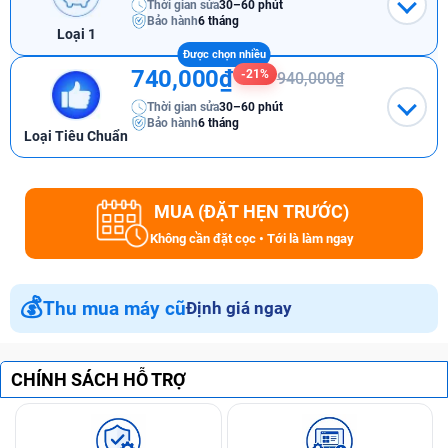
Thời gian sửa
30–60 phút
Bảo hành
6 tháng
Loại 1
740,000₫
-21%
940,000₫
Thời gian sửa
30–60 phút
Bảo hành
6 tháng
Loại Tiêu Chuẩn
MUA (ĐẶT HẸN TRƯỚC)
Không cần đặt cọc • Tới là làm ngay
💰
Thu mua máy cũ
Định giá ngay
CHÍNH SÁCH HỖ TRỢ