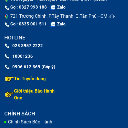
Gọi: 0327 998 188
Zalo
721 Trường Chinh, P.Tây Thạnh, Q.Tân Phú,HCM
Gọi: 0835 001 511
Zalo
HOTLINE
028 3957 2222
18001236
0906 612 369 (Góp ý)
Tin Tuyển dụng
Giới thiệu Bảo Hành
One
CHÍNH SÁCH
Chính Sách Bảo Hành