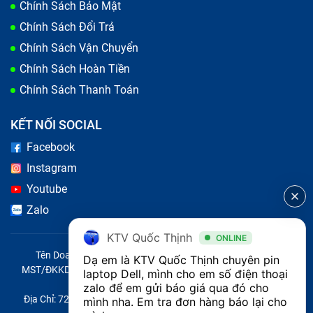
Chính Sách Bảo Mật
Chính Sách Đổi Trả
Chính Sách Vận Chuyển
Chính Sách Hoàn Tiền
Chính Sách Thanh Toán
KẾT NỐI SOCIAL
Facebook
Instagram
Youtube
Zalo
KTV Quốc Thịnh
ONLINE
Tên Doanh Nghiệp: CÔNG TY TNHH CITY ONE VIỆT NAM
Dạ em là KTV Quốc Thịnh chuyên pin 
MST/ĐKKD/QĐTL: 0316569346 do sở KHĐT TP.HCM cấp ngày
laptop Dell, mình cho em số điện thoại 
14/04/2023
zalo để em gửi báo giá qua đó cho 
Địa Chỉ: 721 Trường Chinh, Phường Tây Thạnh, Quận Tân Phú,
mình nha. Em tra đơn hàng báo lại cho 