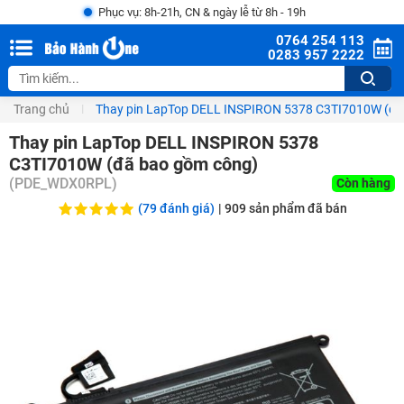
Phục vụ: 8h-21h, CN & ngày lễ từ 8h - 19h
0764 254 113
0283 957 2222
Trang chủ
Thay pin LapTop DELL INSPIRON 5378 C3TI7010W (đã
Thay pin LapTop DELL INSPIRON 5378
C3TI7010W (đã bao gồm công)
(
PDE_WDX0RPL
)
Còn hàng
(79 đánh giá)
|
909
sản phẩm đã bán