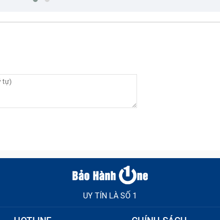
UY TÍN LÀ SỐ 1
bạn cần thay ngay pin laptop để tránh xảy ra lỗi nặng hơn sau 