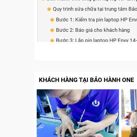
Quy trình sửa chữa tại trung tâm B
Bước 1: Kiểm tra pin laptop HP En
Bước 2: Báo giá cho khách hàng
Bước 3: Lắp pin laptop HP Envy 14-
Bước 4: Dán Tem bảo hành cho pin 
Cam kết với Khách Hàng
Tạm kết
KHÁCH HÀNG TẠI BẢO HÀNH ONE
Dấu hiệu nhận biết pin laptop 
Bất kỳ sản phẩm nào cũng sẽ có vòng đời s
nên việc pin laptop HP Envy 14-U gặp vấn đ
đi thay pin cho laptop:
Phần trăm pin sụt nhanh chóng trong quá