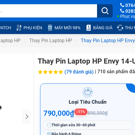
076
028
Phục vụ:
ATCH
PHỤ KIỆN
MÁY MỚI 98%
BẢNG GIÁ
THU
Laptop HP
Thay Pin Laptop HP
Thay Pin Laptop HP Envy
Thay Pin Laptop HP Envy 14-
|
710
sản phẩm đã
(79 đánh giá)
Loại Tiêu Chuẩn
790,000₫
-11%
890,000₫
Thời gian sửa
30–60 phút
Bảo hành
6 tháng