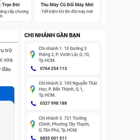
 Trọn Đời
Thu Máy Cũ Đổi Máy Mới
 nâng cấp chương
Tiết kiệm khi lên đời máy mới
nh
CHI NHÁNH GẦN BẠN
Chi nhánh 1. 1E Đường 3
ưu trữ
tháng 2, P. Vườn Lài, Q.10,
ạc vừa
Tp.HCM.
ở đâu
0764 254 113
Chi nhánh 2. 195 Nguyễn Thái
Học, P. Bến Thành, Q.1,
Tp.HCM.
0327 998 188
Chi nhánh 3. 721 Trường
Chinh, Phường Tây Thạnh,
Q.Tân Phú, Tp.HCM.
0835 001 511