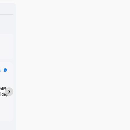
Bike Tours
n
Dragon
★★★★★
›
hiệt
My son downloaded some
í đẹp
games onto my phone,
which resulted in malicious
adware being installed and
preventing me from being
able to do anything as a
new ad would display every
few seconds. Removing the