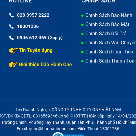
HOTLINE
CHÍNH SÁCH
p HP Envy 14-U ngay bây giờ?
028 3957 2222
Chính Sách Bảo Hành
ời gian sẽ ảnh hưởng đến bàn phím và bàn di chuột, khiến c
Chính Sách Bảo Mật
18001236
 khó chịu. Thay pin sớm sẽ giúp cho bạn đảm bảo các lin
Chính Sách Đổi Trả
0906 612 369 (Góp ý)
Chính Sách Vận Chuyể
 chai bạn sẽ phải cắm sạc laptop dường như mọi lúc mỗi 
Tin Tuyển dụng
Chính Sách Hoàn Tiền
m việc. Việc cắm điện liên tục như vậy sẽ gây nguy hiểm n
Chính Sách Thanh Toá
Giới thiệu Bảo Hành One
ay pin laptop sẽ giúp bạn giải quyết những vấn đề đó, bạn 
ất trong thời gian dài và hiệu quả hơn, tiết kiệm thời gian 
ải lo nghĩ việc tìm ổ cắm điện.
ay pin sớm, để lâu có thể dẫn tới hỏng các bộ phận kh
 tốn nhiều tiền hơn để sửa chữa laptop HP Envy 14-U.
Tên Doanh Nghiệp: CÔNG TY TNHH CITY ONE VIỆT NAM
ST/ĐKKD/QĐTL: 0316569346 do sở KHĐT TP.HCM cấp ngày 14/04/20
21 Trường Chinh, Phường Tây Thạnh, Quận Tân Phú, Thành phố Hồ Chí Min
Email: quoc@baohanhone.com | Điện Thoại: 18001236