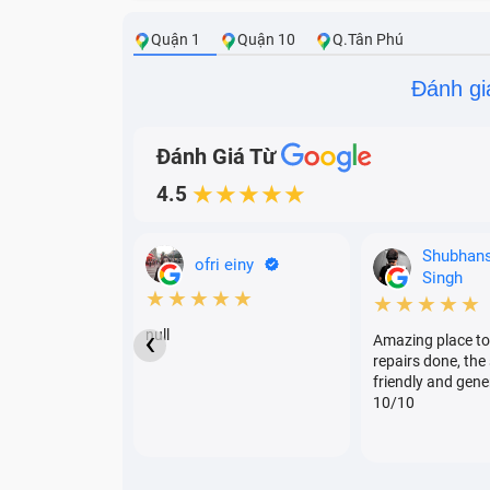
Quận 1
Quận 10
Q.Tân Phú
Đánh gi
Đánh Giá Từ
Pin đang sạc nhưng khi rút sạc ra thì la
4.5
★★★★★
Pin laptop sạc không ổn định, lúc được l
Viên pin chết, hoặc phồng pin.
Shubhan
ofri einy
Singh
★★★★★
★★★★★
‹
null
Amazing place to
repairs done, the 
friendly and gene
10/10