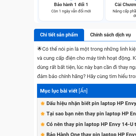
Bảo hành 1 đổi 1
Cài Chươn
Còn 1 ngày vẫn đổi mới
Nâng cấp phầ
d
Chi tiết sản phẩm
Chính sách dịch vụ
🌟
Có thể nói pin là một trong những linh ki
và cung cấp điện cho máy tính hoạt động. K
dùng rất bất tiện, lúc này bạn cần đi thay n
đảm bảo chính hãng? Hãy cùng tìm hiểu tro
Mục lục bài viết
[
Ẩn
]
Dấu hiệu nhận biết pin laptop HP Env
Tại sao bạn nên thay pin laptop HP E
Có nên thay pin laptop HP Envy 14-U 
Bảo Hành One thay pin laptop HP Env