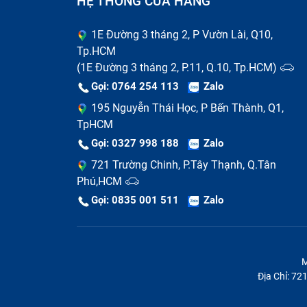
HỆ THỐNG CỬA HÀNG
Tại sao bạn nên thay pin lapto
1E Đường 3 tháng 2, P Vườn Lài, Q10,
Pin laptop chai nó sẽ phồng lên và theo th
Tp.HCM
phím ghồ ghề khi gõ phím sẽ cảm thấy rất
(1E Đường 3 tháng 2, P.11, Q.10, Tp.HCM)
khác của laptop không bị hư hại.
Gọi: 0764 254 113
Zalo
195 Nguyễn Thái Học, P Bến Thành, Q1,
Khi một chiếc pin laptop HP Envy 14-U bị
TpHCM
dụng hay bất tiện tìm ổ cắm điện ở nơi là
Gọi: 0327 998 188
Zalo
dòng điện không ổn định hoặc chập chờn. Th
721 Trường Chinh, P.Tây Thạnh, Q.Tân
yên tâm tập trung làm việc, nâng cao năng su
Phú,HCM
và có thể làm việc ở bất cứ đâu mà không ph
Gọi: 0835 001 511
Zalo
Thêm một lý do nữa vì nếu bạn không th
mainboard và ổ cứng,... lúc này bạn sẽ phải
M
Địa Chỉ: 7