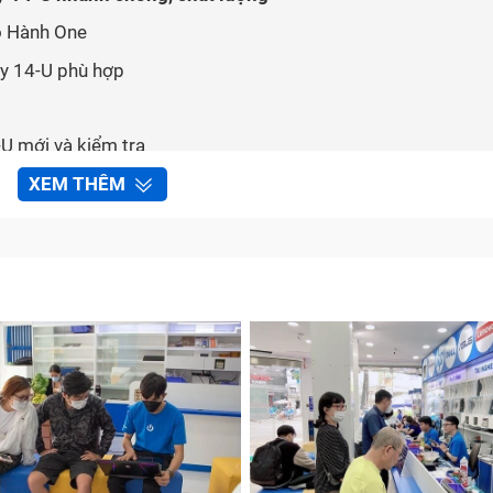
ảo Hành One
vy 14-U phù hợp
U mới và kiểm tra
laptop và thanh toán
XEM THÊM
HP Envy 14-U bị hỏng?
ử dụng, các linh kiện trong laptop sẽ bị hao mòn theo thờ
ề cũng là điều bình thường. Một số dấu hiệu cho thấy bạn c
 trình sử dụng.