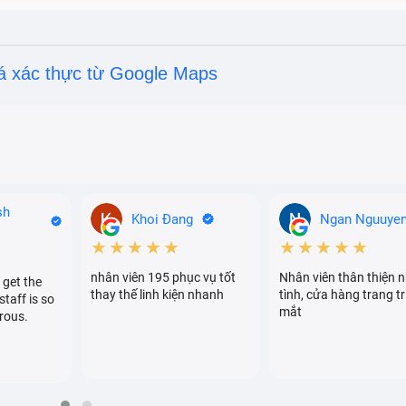
á xác thực từ Google Maps
ptop bị mất nguồn.
úc không, sạc mãi không đầy.
sh
Khoi Đang
Ngan Nguuye
★★★★★
★★★★★
nhân viên 195 phục vụ tốt
Nhân viên thân thiện n
 get the
thay thế linh kiện nhanh
tình, cửa hàng trang tr
staff is so
mắt
rous.