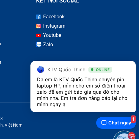
KẾT NỐI SOCIAL
Facebook
ho bàn
Instagram
h kiện
Youtube
n
Zalo
khi sử
ếu như
n
có thể
KTV Quốc Thịnh
ONLINE
cho bạn
Dạ em là KTV Quốc Thịnh chuyên pin 
laptop HP, mình cho em số điện thoại 
zalo để em gửi báo giá qua đó cho 
mình nha. Em tra đơn hàng báo lại cho 
ác như
mình ngay ạ
1
23
h, Việt Nam