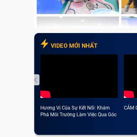
Xuất hiện dấu “X” màu đỏ tại biểu tượng 
Lỗi pin không sạc vào, máy báo “Plugged 
VIDEO MỚI NHẤT
Hương Vị Của Sự Kết Nối: Khám
CẢM 
Phá Môi Trường Làm Việc Qua Góc
Nhìn Cà Phê