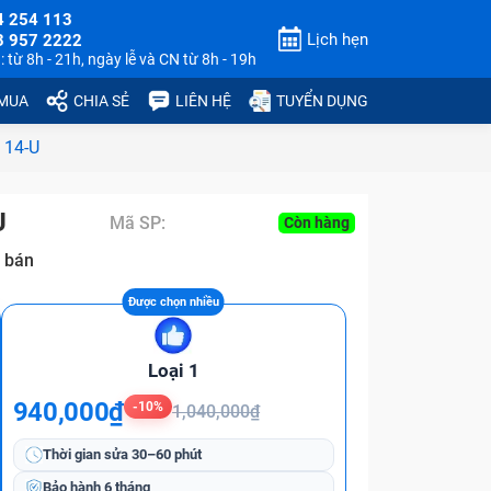
4 254 113
Lịch hẹn
3 957 2222
 từ 8h - 21h, ngày lễ và CN từ 8h - 19h
 MUA
CHIA SẺ
LIÊN HỆ
TUYỂN DỤNG
 14-U
U
Mã SP:
Còn hàng
 bán
Loại 1
940,000₫
-10%
1,040,000₫
Thời gian sửa
30–60 phút
Bảo hành
6 tháng