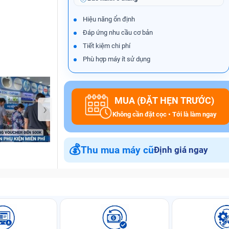
Hiệu năng ổn định
Đáp ứng nhu cầu cơ bản
Bảo Hành One
Tiết kiệm chi phí
Phù hợp máy ít sử dụng
MUA (ĐẶT HẸN TRƯỚC)
›
Không cần đặt cọc • Tới là làm ngay
💰
Thu mua máy cũ
Định giá ngay