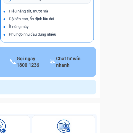
Hiệu năng tốt, mượt mà
Độ bền cao, ổn định lâu dài
Ít nóng máy
Phù hợp nhu cầu dùng nhiều
Gọi ngay
Chat tư vấn
📞
💬
1800 1236
nhanh