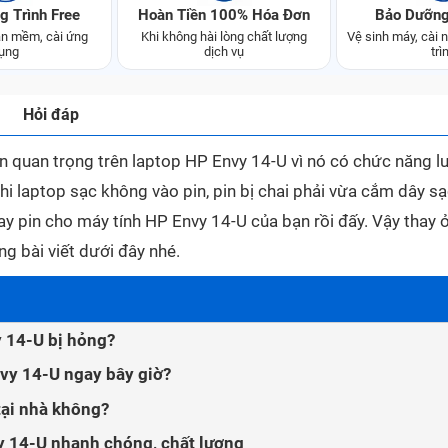
g Trình Free
Hoàn Tiền 100% Hóa Đơn
Bảo Dưỡng
n mềm, cài ứng
Khi không hài lòng chất lượng
Vệ sinh máy, cài
ụng
dịch vụ
trì
Hỏi đáp
ện quan trọng trên laptop HP Envy 14-U vì nó có chức năng l
hi laptop sạc không vào pin, pin bị chai phải vừa cắm dây s
gay pin cho máy tính HP Envy 14-U của bạn rồi đấy. Vậy
thay 
ng bài viết dưới đây nhé.
y 14-U bị hỏng?
nvy 14-U ngay bây giờ?
tại nhà không?
y 14-U nhanh chóng, chất lượng