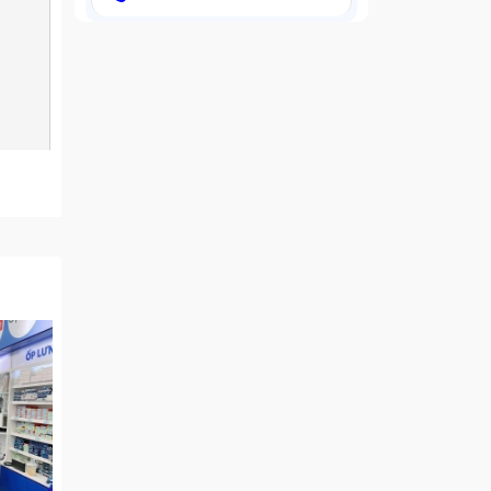
i gian
ần phải