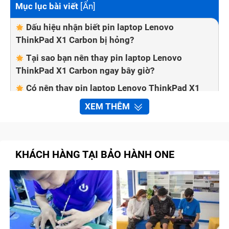
Mục lục bài viết
[
Ẩn
]
Dấu hiệu nhận biết pin laptop Lenovo
ThinkPad X1 Carbon bị hỏng?
Tại sao bạn nên thay pin laptop Lenovo
ThinkPad X1 Carbon ngay bây giờ?
Có nên thay pin laptop Lenovo ThinkPad X1
Carbon tại nhà không?
XEM THÊM
Bảo Hành One thay pin laptop Lenovo
ThinkPad X1 Carbon nhanh chóng, chất lượng
Quy trình sửa chữa tại trung tâm Bảo Hành
KHÁCH HÀNG TẠI BẢO HÀNH ONE
One
Bước 1: Kiểm tra pin laptop Lenovo
ThinkPad X1 Carbon phù hợp
Bước 2: Báo giá cho khách hàng
Bước 3: Lắp pin laptop Lenovo ThinkPad X1