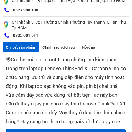
Chi nhánh 2. 195 Nguyễn Thái Học, P. Bến Thành, Q.1, Tp.HCM.
0327 998 188
Chi nhánh 3. 721 Trường Chinh, Phường Tây Thạnh, Q.Tân Phú,
Tp.HCM.
0835 001 511
Chi tiết sản phẩm
Chính sách dịch vụ
Hỏi đáp
🌟
Có thể nói pin là một trong những linh kiện quan
trọng trên laptop Lenovo ThinkPad X1 Carbon vì nó có
chức năng lưu trữ và cung cấp điện cho máy tính hoạt
động. Khi laptop sạc không vào pin, pin bị chai phải
vừa cắm dây sạc vừa dùng rất bất tiện, lúc này bạn
cần đi thay ngay pin cho máy tính Lenovo ThinkPad X1
Carbon của bạn rồi đấy. Vậy
thay ở đâu đảm bảo chính
hãng? Hãy cùng tìm hiểu trong bài viết dưới đây nhé.