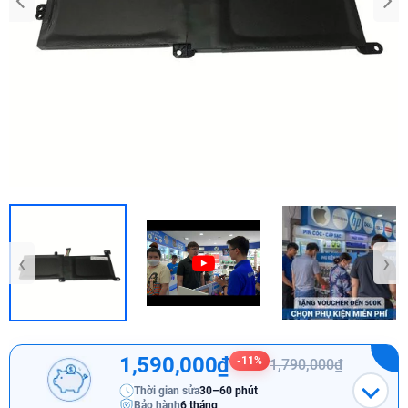
‹
›
1,590,000₫
-11%
1,790,000₫
Thời gian sửa
30–60 phút
Bảo hành
6 tháng