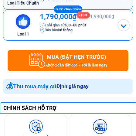
Loại Tiêu Chuẩn
1,790,000₫
-10%
1,990,000₫
Thời gian sửa
30–60 phút
Bảo hành
6 tháng
Loại 1
MUA (ĐẶT HẸN TRƯỚC)
Không cần đặt cọc • Tới là làm ngay
💰
Thu mua máy cũ
Định giá ngay
CHÍNH SÁCH HỖ TRỢ