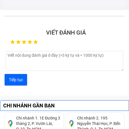
nguồn.
Pin laptop sạc không ổn định, lúc được lúc không,
sạc mãi không đầy.
Viên pin chết, hoặc phồng pin.
VIẾT ĐÁNH GIÁ
CHI NHÁNH GẦN BẠN
Chi nhánh 1. 1E Đường 3
Chi nhánh 2. 195
tháng 2, P. Vườn Lài,
Nguyễn Thái Học, P. Bến
Nếu thấy máy tính có các dấu hiệu trên, bạn cần thay
Q.10, Tp.HCM.
Thành, Q.1, Tp.HCM.