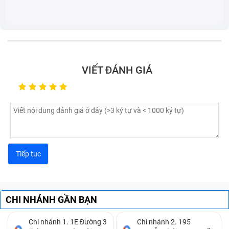
Lấy Liền
Dịch vụ sửa LapTop LENOVO ThinkPad X1 Carbon
Huyện Hóc Môn
Thay vỏ LapTop LENOVO ThinkPad X1 Carbon Tại
Tphcm
VIẾT ĐÁNH GIÁ
Thay pin LapTop LENOVO ThinkPad X1 Carbon Huyện
Hóc Môn - Dịch vụ sửa chữa tại Huyện Hóc Môn. Xử lý
nhanh các sự cố hư hỏng. miễn phí công sửa. Giảm
giá khách hàng cũ yêu thương
Ảnh - Hưng Pr - (05/03/19)
CHI NHÁNH GẦN BẠN
Chi nhánh 1. 1E Đường 3
Chi nhánh 2. 195