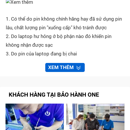
1. Có thể do pin không chính hãng hay đã sử dụng pin
lâu, chất lượng pin "xuống cấp" khó tránh được
2. Do laptop hư hỏng ở bộ phận nào đó khiến pin
không nhận được sạc
3. Do pin của laptop đang bị chai
4. Nhiều trường hợp khách hàng làm rơi rớt hay va
XEM THÊM
chạm vào pin máy
5. Do pin dính nước, ẩm ướt và không được vệ sinh
thường xuyên
KHÁCH HÀNG TẠI BẢO HÀNH ONE
Một lần tin tưởng dịch vụ
Sửa laptop LENOVO
ThinkPad X1 Carbon
của Trung Tâm Bảo Hành One sẽ
không làm khách hàng phải thất vọng
Mục lục bài viết
[
Ẩn
]