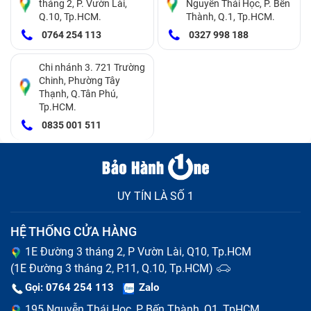
tháng 2, P. Vườn Lài,
Nguyễn Thái Học, P. Bến
Q.10, Tp.HCM.
Thành, Q.1, Tp.HCM.
0764 254 113
0327 998 188
Chi nhánh 3. 721 Trường
Chinh, Phường Tây
Thạnh, Q.Tân Phú,
Tp.HCM.
0835 001 511
UY TÍN LÀ SỐ 1
HỆ THỐNG CỬA HÀNG
1E Đường 3 tháng 2, P Vườn Lài, Q10, Tp.HCM
(1E Đường 3 tháng 2, P.11, Q.10, Tp.HCM)
Gọi: 0764 254 113
Zalo
195 Nguyễn Thái Học, P Bến Thành, Q1, TpHCM