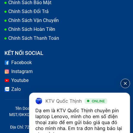
Chính Sách Bảo Mật
Chính Sách Đổi Trả
Chính Sách Vận Chuyển
Chính Sách Hoàn Tiền
Chính Sách Thanh Toán
KẾT NỐI SOCIAL
Facebook
Instagram
Youtube
Zalo
KTV Quốc Thịnh
ONLINE
Tên Doanh Nghiệp: CÔNG TY TNHH CITY ONE VIỆT NAM
Dạ em là KTV Quốc Thịnh chuyên pin 
MST/ĐKKD/QĐTL: 0316569346 do sở KHĐT TP.HCM cấp ngày
laptop Lenovo, mình cho em số điện 
14/04/2023
thoại zalo để em gửi báo giá qua đó 
Địa Chỉ: 721 Trường Chinh, Phường Tây Thạnh, Quận Tân Phú,
cho mình nha. Em tra đơn hàng báo lại 