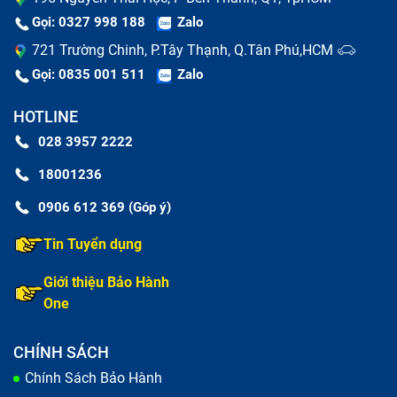
Gọi: 0327 998 188
Zalo
721 Trường Chinh, P.Tây Thạnh, Q.Tân Phú,HCM
Gọi: 0835 001 511
Zalo
HOTLINE
028 3957 2222
18001236
0906 612 369 (Góp ý)
Tin Tuyển dụng
Giới thiệu Bảo Hành
One
CHÍNH SÁCH
Chính Sách Bảo Hành