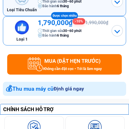
Thời gian sửa
30–60 phút
Bảo hành
6 tháng
Loại Tiêu Chuẩn
1,790,000₫
-10%
1,990,000₫
Thời gian sửa
30–60 phút
Bảo hành
6 tháng
Loại 1
MUA (ĐẶT HẸN TRƯỚC)
Không cần đặt cọc • Tới là làm ngay
💰
Thu mua máy cũ
Định giá ngay
CHÍNH SÁCH HỖ TRỢ