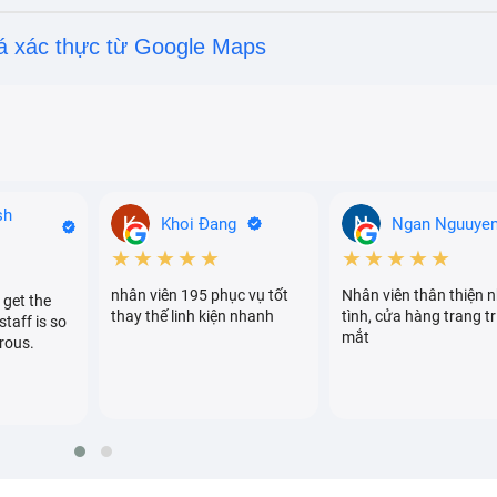
á xác thực từ Google Maps
sh
Khoi Đang
Ngan Nguuye
★★★★★
★★★★★
nhân viên 195 phục vụ tốt
Nhân viên thân thiện n
 get the
thay thế linh kiện nhanh
tình, cửa hàng trang tr
staff is so
mắt
rous.