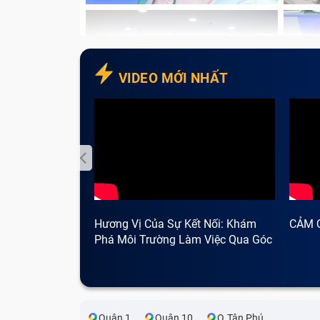
VIDEO MỚI NHẤT
Hương Vị Của Sự Kết Nối: Khám
CẢM 
Phá Môi Trường Làm Việc Qua Góc
Nhìn Cà Phê
Quận 1
Quận 10
Q.Tân Phú