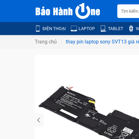
ĐIỆN THOẠI
LAPTOP
TABLET
W
Trang chủ
thay pin laptop sony SVT13 giá rẻ