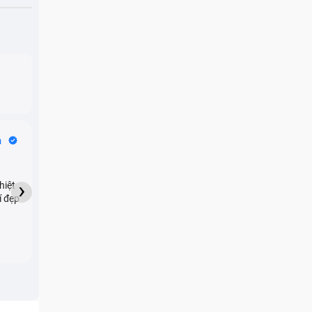
Bike Tours
n
Dragon
★★★★★
›
hiệt
My son downloaded some
í đẹp
games onto my phone,
which resulted in malicious
adware being installed and
preventing me from being
able to do anything as a
new ad would display every
few seconds. Removing the
games didn't resolve the
issue but I brought it in here