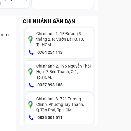
nh
CHI NHÁNH GẦN BẠN
Chi nhánh 1. 1E Đường 3
thêm
tháng 2, P. Vườn Lài, Q.10,
Tp.HCM.
0764 254 113
Chi nhánh 2. 195 Nguyễn Thái
Học, P. Bến Thành, Q.1,
Tp.HCM.
0327 998 188
Chi nhánh 3. 721 Trường
Chinh, Phường Tây Thạnh,
Q.Tân Phú, Tp.HCM.
0835 001 511