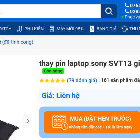
076
028
Phục vụ:
ATCH
PHỤ KIỆN
MÁY MỚI 98%
BẢNG GIÁ
THU
 (đã tính công)
thay pin laptop sony SVT13 gi
Còn hàng
|
161
sản phẩm đã
(79 đánh giá)
Giá: Liên hệ
MUA (ĐẶT HẸN TRƯỚC)
Không cần đặt cọc • Tới là làm ngay