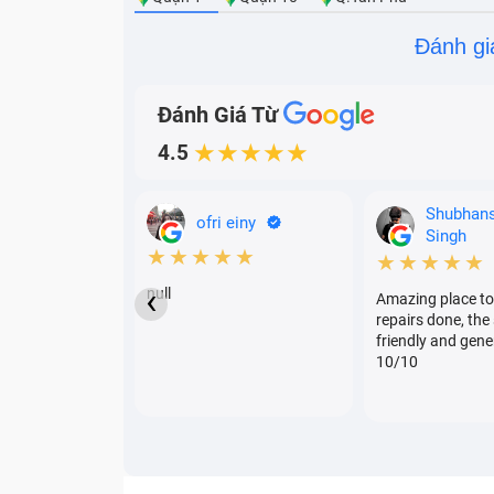
Đánh gi
Đánh Giá Từ
4.5
★★★★★
Shubhan
ofri einy
Singh
★★★★★
★★★★★
‹
null
Amazing place to
repairs done, the 
friendly and gene
10/10