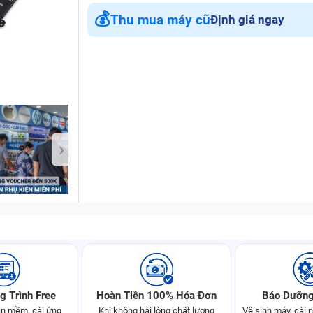
💰
Thu mua máy cũ
Định giá ngay
Bảo Hành One
›
g Trình Free
Hoàn Tiền 100% Hóa Đơn
Bảo Dưỡng
n mềm, cài ứng
Khi không hài lòng chất lượng
Vệ sinh máy, cài