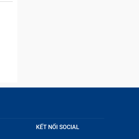
and they were able to
quickly remove the ads :)
KẾT NỐI SOCIAL