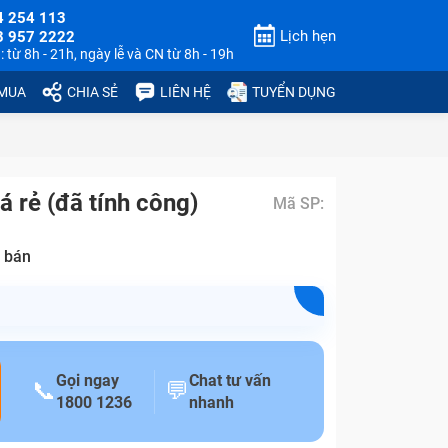
4 254 113
Lịch hẹn
3 957 2222
 từ 8h - 21h, ngày lễ và CN từ 8h - 19h
 MUA
CHIA SẺ
LIÊN HỆ
TUYỂN DỤNG
á rẻ (đã tính công)
Mã SP:
 bán
Gọi ngay
Chat tư vấn
📞
💬
1800 1236
nhanh