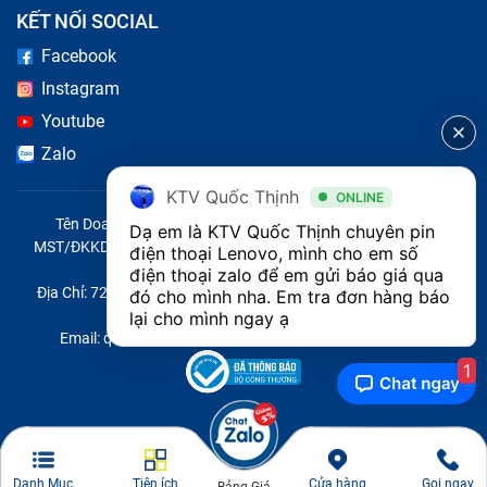
KẾT NỐI SOCIAL
Facebook
Instagram
Youtube
Zalo
KTV Quốc Thịnh
ONLINE
Tên Doanh Nghiệp: CÔNG TY TNHH CITY ONE VIỆT NAM
Dạ em là KTV Quốc Thịnh chuyên pin 
MST/ĐKKD/QĐTL: 0316569346 do sở KHĐT TP.HCM cấp ngày
điện thoại Lenovo, mình cho em số 
14/04/2023
điện thoại zalo để em gửi báo giá qua 
Địa Chỉ: 721 Trường Chinh, Phường Tây Thạnh, Quận Tân Phú,
đó cho mình nha. Em tra đơn hàng báo 
Thành phố Hồ Chí Minh, Việt Nam
lại cho mình ngay ạ
Email: quoc@baohanhone.com | Điện Thoại: 18001236
1
Danh Mục
Tiện ích
Cửa hàng
Gọi ngay