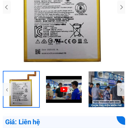
‹
›
Giá: Liên hệ