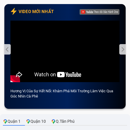
VIDEO MỚI NHẤT
Hương Vị Của Sự Kết Nối: Khám Phá Môi Trường Làm Việc Qua
CẢM 
Góc Nhìn Cà Phê
Quận 1
Quận 10
Q.Tân Phú