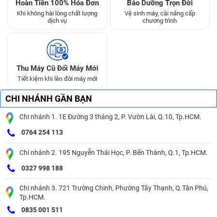
Hoàn Tiền 100% Hóa Đơn
Bảo Dưỡng Trọn Đời
Khi không hài lòng chất lượng
Vệ sinh máy, cài nâng cấp
dịch vụ
chương trình
Thu Máy Cũ Đổi Máy Mới
Tiết kiệm khi lên đời máy mới
CHI NHÁNH GẦN BẠN
Chi nhánh 1. 1E Đường 3 tháng 2, P. Vườn Lài, Q.10, Tp.HCM.
0764 254 113
Chi nhánh 2. 195 Nguyễn Thái Học, P. Bến Thành, Q.1, Tp.HCM.
0327 998 188
Chi nhánh 3. 721 Trường Chinh, Phường Tây Thạnh, Q.Tân Phú,
Tp.HCM.
0835 001 511