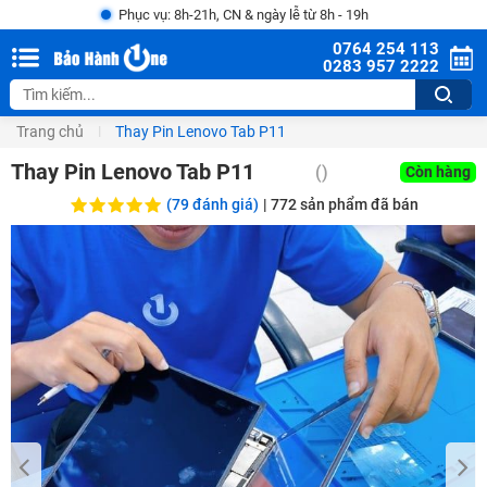
Phục vụ: 8h-21h, CN & ngày lễ từ 8h - 19h
0764 254 113
0283 957 2222
Trang chủ
Thay Pin Lenovo Tab P11
Thay Pin Lenovo Tab P11
()
Còn hàng
(79 đánh giá)
|
772
sản phẩm đã bán