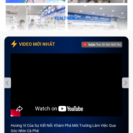
XEM THÊM
VIDEO MỚI NHẤT
Hương Vị Của Sự Kết Nối: Khám Phá Môi Trường Làm Việc Qua
CẢM 
Góc Nhìn Cà Phê