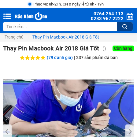
Phục vụ: 8h-21h, CN & ngày lễ từ 8h - 19h
0764 254 113
0283 957 2222
Trang chủ
Thay Pin Macbook Air 2018 Giá Tốt
Thay Pin Macbook Air 2018 Giá Tốt
()
Còn hàng
(79 đánh giá)
|
237
sản phẩm đã bán