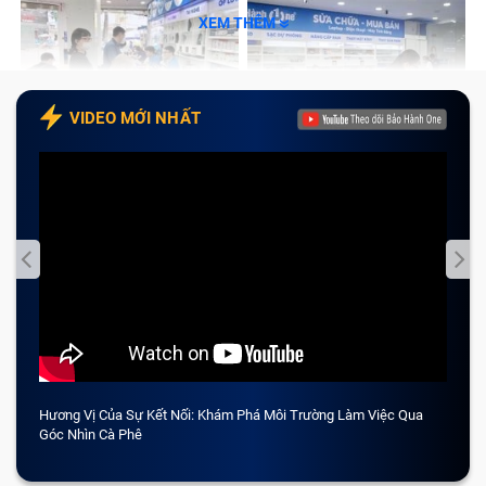
XEM THÊM
VIDEO MỚI NHẤT
Hương Vị Của Sự Kết Nối: Khám Phá Môi Trường Làm Việc Qua
CẢM 
Góc Nhìn Cà Phê