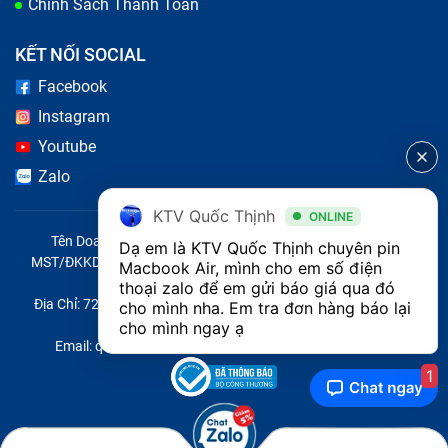
Chính Sách Thanh Toán
KẾT NỐI SOCIAL
Facebook
Instagram
Youtube
Zalo
KTV Quốc Thịnh
ONLINE
Tên Doanh Nghiệp: CÔNG TY TNHH CITY ONE VIỆT NAM
Dạ em là KTV Quốc Thịnh chuyên pin 
MST/ĐKKD/QĐTL: 0316569346 do sở KHĐT TP.HCM cấp ngày
Macbook Air, mình cho em số điện 
14/04/2023
thoại zalo để em gửi báo giá qua đó 
Địa Chỉ: 721 Trường Chinh, Phường Tây Thạnh, Quận Tân Phú,
cho mình nha. Em tra đơn hàng báo lại 
Thành phố Hồ Chí Minh, Việt Nam
cho mình ngay ạ
Email: quoc@baohanhone.com | Điện Thoại: 18001236
1