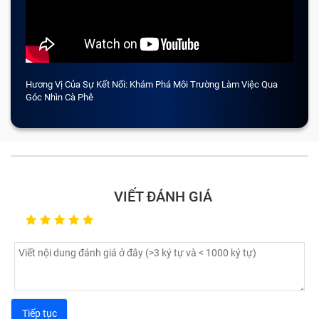
Hương Vị Của Sự Kết Nối: Khám Phá Môi Trường Làm Việc Qua
CẢM 
Góc Nhìn Cà Phê
VIẾT ĐÁNH GIÁ