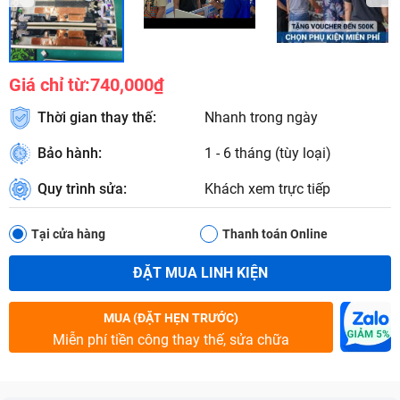
Giá chỉ từ:
740,000₫
Thời gian thay thế:
Nhanh trong ngày
Bảo hành:
1 - 6 tháng (tùy loại)
Quy trình sửa:
Khách xem trực tiếp
Tại cửa hàng
Thanh toán Online
ĐẶT MUA LINH KIỆN
MUA (ĐẶT HẸN TRƯỚC)
Miễn phí tiền công thay thế, sửa chữa