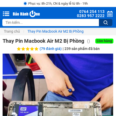
Phục vụ: 8h-21h, CN & ngày lễ từ 8h - 19h
0764 254 113
0283 957 2222
Trang chủ
Thay Pin Macbook Air M2 Bị Phồng
Thay Pin Macbook Air M2 Bị Phồng
()
Còn hàng
(79 đánh giá)
|
239
sản phẩm đã bán