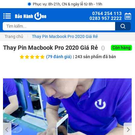
Phục vụ: 8h-21h, CN & ngày lễ từ 8h - 19h
0764 254 113
0283 957 2222
Trang chủ
Thay Pin Macbook Pro 2020 Giá Rẻ
Thay Pin Macbook Pro 2020 Giá Rẻ
()
Còn hàng
(79 đánh giá)
|
243
sản phẩm đã bán