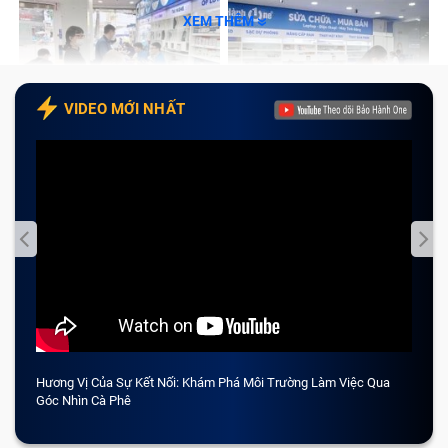
XEM THÊM
VIDEO MỚI NHẤT
Hương Vị Của Sự Kết Nối: Khám Phá Môi Trường Làm Việc Qua
CẢM 
Góc Nhìn Cà Phê