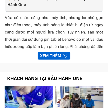
Hành One
Vừa có chức năng như máy tính, nhưng lại nhỏ gọn
như điện thoại, máy tính bảng là thiết bị điện tử ngày
càng được mọi người lựa chọn. Tuy nhiên, sau một
thời gian dài sử dụng pin tablet Lenovo có một vài dấu
hiệu xuống cấp làm bạn phiền lòng. Phải chăng đã đến
lúc thay pin tablet Lenovo ? Thay ở đâu thì yên tâm?
XEM THÊM
Hãy để Bảo Hành One giúp bạn!
Khi nào cần thay pin tablet Lenovo ?
KHÁCH HÀNG TẠI BẢO HÀNH ONE
Một viên pin máy tính bảng sẽ không hỏng hay suy yếu
ngay lập tức mà thay vào đó nó sẽ bị yếu từ từ, công
suất hoạt động giảm dần và năng lượng dự trữ sẽ
ngày một ít đi. Cho đến một lúc nào đó bạn sẽ cảm