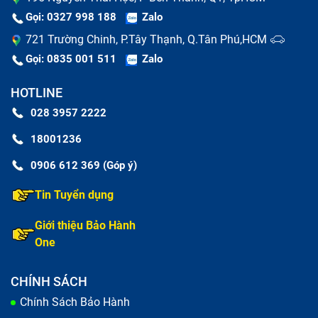
Gọi: 0327 998 188
Zalo
721 Trường Chinh, P.Tây Thạnh, Q.Tân Phú,HCM
Gọi: 0835 001 511
Zalo
HOTLINE
028 3957 2222
18001236
0906 612 369 (Góp ý)
Tin Tuyển dụng
Lưu ý khi thay pin tablet
Giới thiệu Bảo Hành
One
Tại sao Bảo Hành One là địa điểm uy
tín thay pin tablet Lenovo ?
CHÍNH SÁCH
Chính Sách Bảo Hành
Luôn luôn là hàng chính hãng:
Bảo Hành One đặt uy