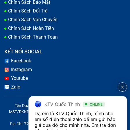
Chính Sách Bảo Mật
tín lên hàng đầu và cam kết không sử dụng hàng giả,
Chính Sách Đổi Trả
hàng nhái, hàng kém chất lượng. Mỗi viên pin tablet
Chính Sách Vận Chuyển
Lenovo đều có nguồn gốc xuất xứ rõ ràng, được cung
Chính Sách Hoàn Tiền
cấp từ chính thương hiệu và các đối tác làm việc trực
Chính Sách Thanh Toán
tiếp với Lenovo .
Sự trung thực:
Đội ngũ nhân viên kỹ thuật của BẢO
KẾT NỐI SOCIAL
HÀNH ONE sẽ tiến hành thay sửa pin tablet Lenovo
Facebook
trước mặt quý khách. Bạn được quan sát trực tiếp quá
Instagram
trình thay sửa và có quyền đưa ra thắc mắc để nhận
Youtube
được giải đáp chi tiết tận tâm.
Zalo
KTV Quốc Thịnh
ONLINE
Tên Doanh Nghiệp: CÔNG TY TNHH CITY ONE VIỆT NAM
MST/ĐKKD/QĐTL: 0316569346 do sở KHĐT TP.HCM cấp ngày
Dạ em là KTV Quốc Thịnh, mình cho 
14/04/2023
em số điện thoại zalo để em gửi báo 
Địa Chỉ: 721 Trường Chinh, Phường Tây Thạnh, Quận Tân Phú,
giá qua đó cho mình nha. Em tra đơn 