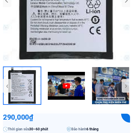
‹
›
290,000₫
Thời gian sửa
30–60 phút
Bảo hành
6 tháng