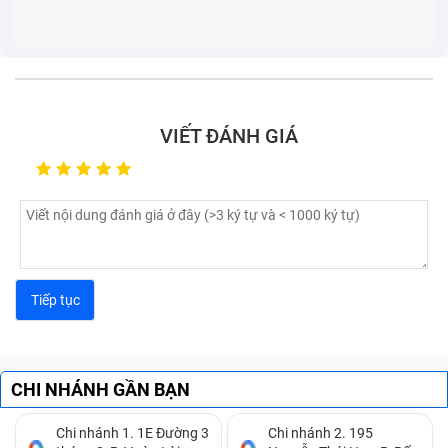
VIẾT ĐÁNH GIÁ
Khi nào thì cần thay pin tablet Lenovo ?
Nếu có những dấu hiệu trên tốt nhất bạn mang chiếc
tablet của mình đi sửa chữa ngay nhé, một phần để
tránh ảnh hưởng đến trải nghiệm sử dụng của bạn, mà
để lâu về dài tình trạng hư pin thế này cũng không tốt
cho máy vì có thể sẽ làm hư hại tới các thành phần
CHI NHÁNH GẦN BẠN
khác như mainboard hoặc màn hình,...
Chi nhánh 1. 1E Đường 3
Chi nhánh 2. 195