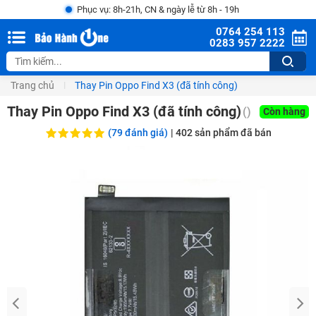
Phục vụ: 8h-21h, CN & ngày lễ từ 8h - 19h
0764 254 113
0283 957 2222
Trang chủ
Thay Pin Oppo Find X3 (đã tính công)
Thay Pin Oppo Find X3 (đã tính công)
(
)
Còn hàng
(79 đánh giá)
|
402
sản phẩm đã bán