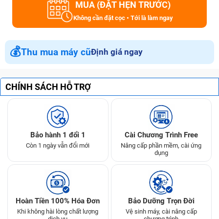
MUA (ĐẶT HẸN TRƯỚC)
Không cần đặt cọc • Tới là làm ngay
💰
Thu mua máy cũ
Định giá ngay
CHÍNH SÁCH HỖ TRỢ
Bảo hành 1 đổi 1
Cài Chương Trình Free
Còn 1 ngày vẫn đổi mới
Nâng cấp phần mềm, cài ứng
dụng
Hoàn Tiền 100% Hóa Đơn
Bảo Dưỡng Trọn Đời
Khi không hài lòng chất lượng
Vệ sinh máy, cài nâng cấp
dịch vụ
chương trình