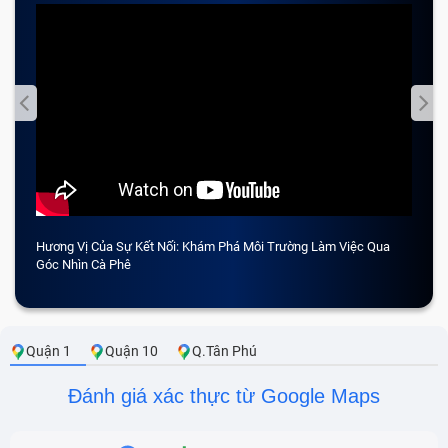
Hương Vị Của Sự Kết Nối: Khám Phá Môi Trường Làm Việc Qua
CẢM 
Góc Nhìn Cà Phê
Quận 1
Quận 10
Q.Tân Phú
Đánh giá xác thực từ Google Maps