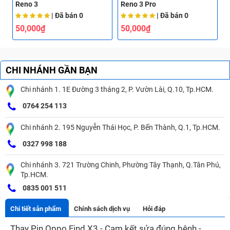
Reno 3
Reno 3 Pro
R
| Đã bán
0
| Đã bán
0
50,000₫
50,000₫
CHI NHÁNH GẦN BẠN
Chi nhánh 1. 1E Đường 3 tháng 2, P. Vườn Lài, Q.10, Tp.HCM.
0764 254 113
Chi nhánh 2. 195 Nguyễn Thái Học, P. Bến Thành, Q.1, Tp.HCM.
0327 998 188
Chi nhánh 3. 721 Trường Chinh, Phường Tây Thạnh, Q.Tân Phú,
Tp.HCM.
0835 001 511
Chi tiết sản phẩm
Chính sách dịch vụ
Hỏi đáp
Thay Pin Oppo Find X3 - Cam kết sửa đúng bệnh -