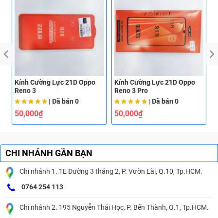
Kính Cường Lực 21D Oppo
Kính Cường Lực 21D Oppo
K
Reno 3
Reno 3 Pro
R
| Đã bán
0
| Đã bán
0
50,000₫
50,000₫
CHI NHÁNH GẦN BẠN
Chi nhánh 1. 1E Đường 3 tháng 2, P. Vườn Lài, Q.10, Tp.HCM.
0764 254 113
Chi nhánh 2. 195 Nguyễn Thái Học, P. Bến Thành, Q.1, Tp.HCM.