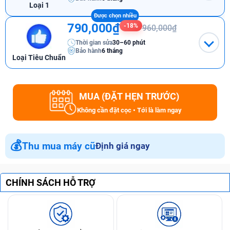
Loại 1
790,000₫
-18%
960,000₫
Thời gian sửa
30–60 phút
Bảo hành
6 tháng
Loại Tiêu Chuẩn
MUA (ĐẶT HẸN TRƯỚC)
Không cần đặt cọc • Tới là làm ngay
💰
Thu mua máy cũ
Định giá ngay
CHÍNH SÁCH HỖ TRỢ