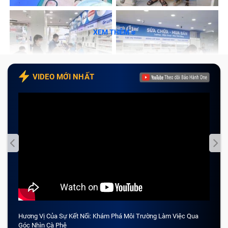
XEM THÊM
VIDEO MỚI NHẤT
Hương Vị Của Sự Kết Nối: Khám Phá Môi Trường Làm Việc Qua
CẢM 
Góc Nhìn Cà Phê