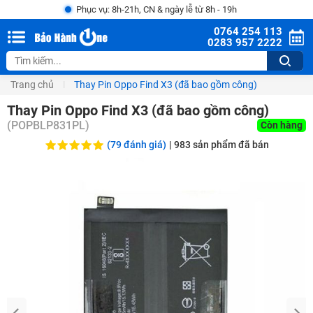
Phục vụ: 8h-21h, CN & ngày lễ từ 8h - 19h
0764 254 113
0283 957 2222
Trang chủ
Thay Pin Oppo Find X3 (đã bao gồm công)
Thay Pin Oppo Find X3 (đã bao gồm công)
(
POPBLP831PL
)
Còn hàng
(79 đánh giá)
|
983
sản phẩm đã bán