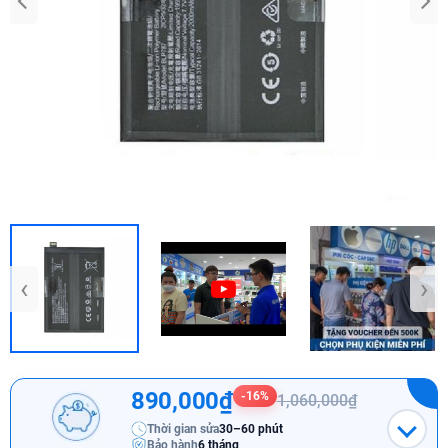
‹
›
890,000₫
-16%
1,060,000₫
Thời gian sửa
30–60 phút
Bảo hành
6 tháng