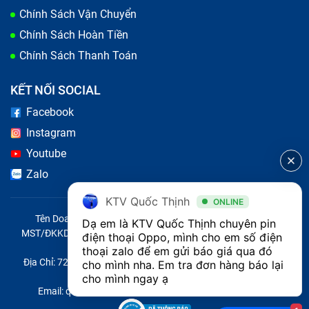
Chính Sách Vận Chuyển
Chính Sách Hoàn Tiền
Chính Sách Thanh Toán
KẾT NỐI SOCIAL
Facebook
Instagram
Youtube
Zalo
KTV Quốc Thịnh
ONLINE
Tên Doanh Nghiệp: CÔNG TY TNHH CITY ONE VIỆT NAM
Dạ em là KTV Quốc Thịnh chuyên pin 
MST/ĐKKD/QĐTL: 0316569346 do sở KHĐT TP.HCM cấp ngày
điện thoại Oppo, mình cho em số điện 
14/04/2023
thoại zalo để em gửi báo giá qua đó 
Địa Chỉ: 721 Trường Chinh, Phường Tây Thạnh, Quận Tân Phú,
cho mình nha. Em tra đơn hàng báo lại 
Thành phố Hồ Chí Minh, Việt Nam
cho mình ngay ạ
Email: quoc@baohanhone.com | Điện Thoại: 18001236