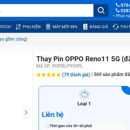
076
028
Phục vụ:
ATCH
PHỤ KIỆN
MÁY MỚI 98%
BẢNG GIÁ
THU
ao gồm công)
Thay Pin OPPO Reno11 5G (đ
Mã SP:
POPBLP959PL
|
369
sản phẩm đã
(79 đánh giá)
Loại 1
Liên hệ
Thời gian sửa
30–60 phút