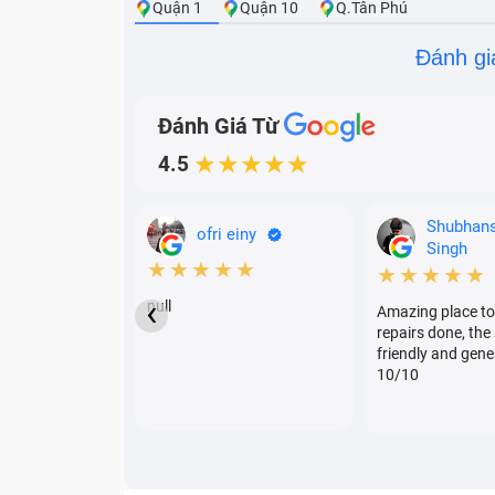
Quận 1
Quận 10
Q.Tân Phú
Đánh gi
Đánh Giá Từ
4.5
★★★★★
Shubhan
ofri einy
Singh
★★★★★
★★★★★
‹
null
Amazing place to
repairs done, the 
friendly and gene
10/10