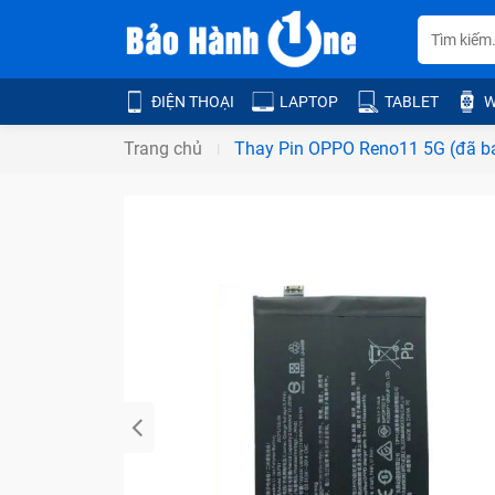
ĐIỆN THOẠI
LAPTOP
TABLET
W
Trang chủ
Thay Pin OPPO Reno11 5G (đã b