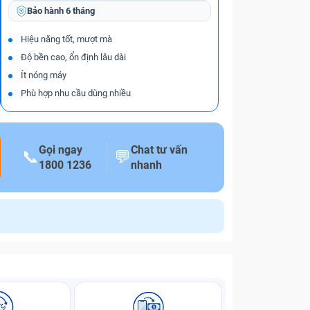
Bảo hành
6 tháng
Hiệu năng tốt, mượt mà
Độ bền cao, ổn định lâu dài
Ít nóng máy
Phù hợp nhu cầu dùng nhiều
Gọi ngay
Chat tư vấn
📞
💬
1800 1236
nhanh