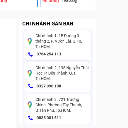
000₫
90,000₫
90,000₫
190,000₫
190,000
CHI NHÁNH GẦN BẠN
Chi nhánh 1. 1E Đường 3
tháng 2, P. Vườn Lài, Q.10,
Tp.HCM.
0764 254 113
Chi nhánh 2. 195 Nguyễn Thái
Học, P. Bến Thành, Q.1,
Tp.HCM.
0327 998 188
Chi nhánh 3. 721 Trường
Chinh, Phường Tây Thạnh,
Q.Tân Phú, Tp.HCM.
0835 001 511