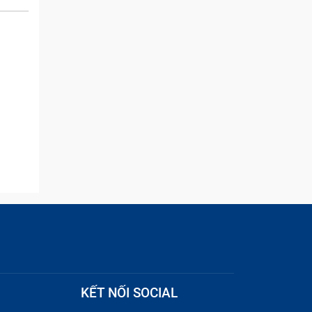
issue but I brought it in here
and they were able to
quickly remove the ads :)
KẾT NỐI SOCIAL