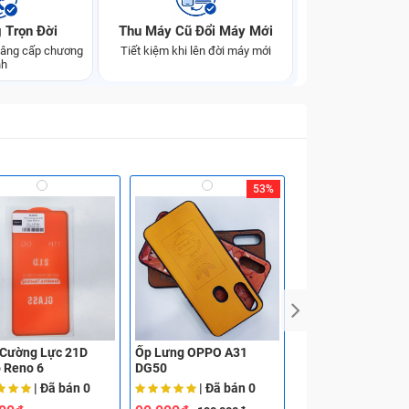
 Trọn Đời
Thu Máy Cũ Đổi Máy Mới
 nâng cấp chương
Tiết kiệm khi lên đời máy mới
nh
53%
 Cường Lực 21D
Ốp Lưng OPPO A31
Ốp Lưng OPPO A3
 Reno 6
DG50
| Đã bán
0
| Đã bán
0
| Đã bá