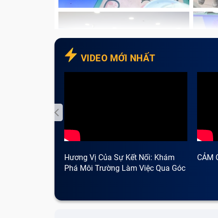
VIDEO MỚI NHẤT
Hương Vị Của Sự Kết Nối: Khám
CẢM 
Phá Môi Trường Làm Việc Qua Góc
Nhìn Cà Phê