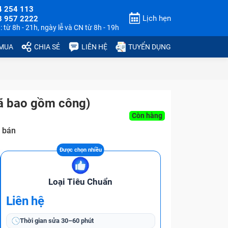
4 254 113
Lịch hẹn
3 957 2222
 từ 8h - 21h, ngày lễ và CN từ 8h - 19h
 MUA
CHIA SẺ
LIÊN HỆ
TUYỂN DỤNG
ã bao gồm công)
Còn hàng
 bán
Loại Tiêu Chuẩn
Liên hệ
Thời gian sửa
30–60 phút