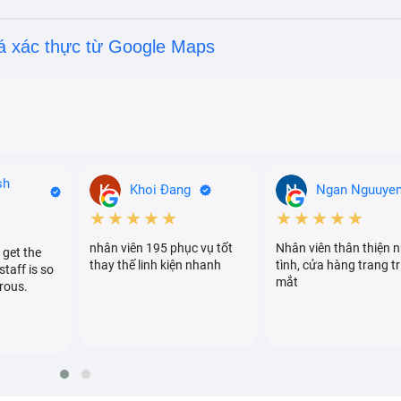
á xác thực từ Google Maps
sh
Khoi Đang
Ngan Nguuye
★★★★★
★★★★★
nhân viên 195 phục vụ tốt
Nhân viên thân thiện n
 get the
thay thế linh kiện nhanh
tình, cửa hàng trang tr
staff is so
mắt
rous.