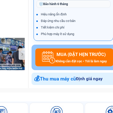
Bảo hành
6 tháng
Hiệu năng ổn định
Đáp ứng nhu cầu cơ bản
Bảo Hành One
Tiết kiệm chi phí
Phù hợp máy ít sử dụng
›
MUA (ĐẶT HẸN TRƯỚC)
Không cần đặt cọc • Tới là làm ngay
💰
Thu mua máy cũ
Định giá ngay