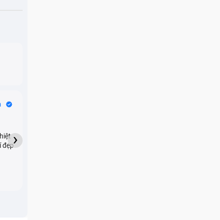
Bike Tours
n
Dragon
★★★★★
›
hiệt
My son downloaded some
í đẹp
games onto my phone,
which resulted in malicious
adware being installed and
preventing me from being
able to do anything as a
new ad would display every
few seconds. Removing the
games didn't resolve the