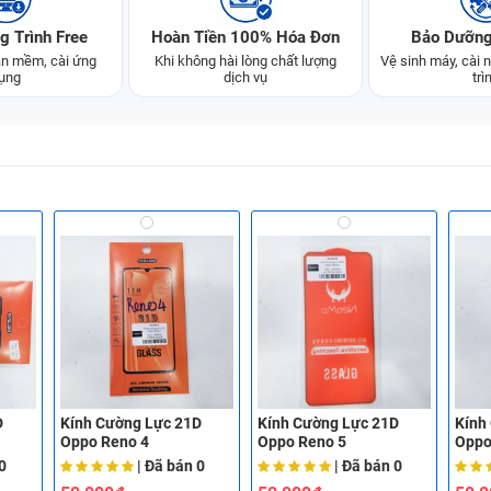
g Trình Free
Hoàn Tiền 100% Hóa Đơn
Bảo Dưỡng
n mềm, cài ứng
Khi không hài lòng chất lượng
Vệ sinh máy, cài
ụng
dịch vụ
trì
D
Kính Cường Lực 21D
Kính Cường Lực 21D
Kính
Oppo Reno 4
Oppo Reno 5
Oppo
0
| Đã bán
0
| Đã bán
0