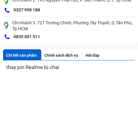
Chi nhánh 2. 195 Nguyễn Thái Học, P. Bến Thành, Q.1, Tp.HCM.
0327 998 188
Chi nhánh 3. 721 Trường Chinh, Phường Tây Thạnh, Q.Tân Phú,
Tp.HCM.
0835 001 511
Chi tiết sản phẩm
Chính sách dịch vụ
Hỏi đáp
thay pin Realme bị chai