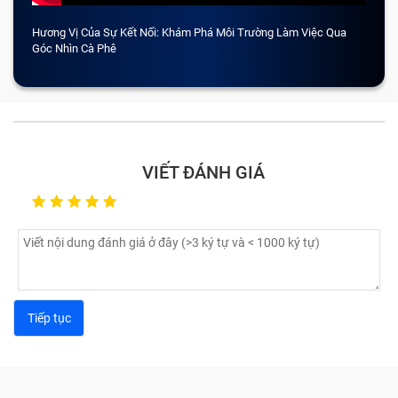
Hương Vị Của Sự Kết Nối: Khám Phá Môi Trường Làm Việc Qua
CẢM 
Góc Nhìn Cà Phê
VIẾT ĐÁNH GIÁ