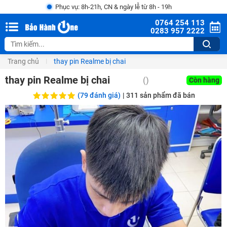
Phục vụ: 8h-21h, CN & ngày lễ từ 8h - 19h
0764 254 113
0283 957 2222
Trang chủ
thay pin Realme bị chai
thay pin Realme bị chai
()
Còn hàng
(79 đánh giá)
|
311
sản phẩm đã bán