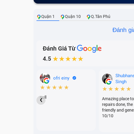
Quận 1
Quận 10
Q.Tân Phú
Đánh gi
Đánh Giá Từ
4.5
★★★★★
Shubhan
ofri einy
Singh
★★★★★
★★★★★
‹
null
Amazing place to
repairs done, the 
friendly and gene
10/10