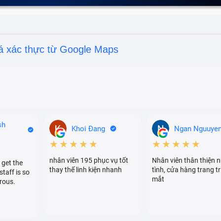
á xác thực từ Google Maps
sh
Khoi Đang
Ngan Nguuye
★★★★★
★★★★★
nhân viên 195 phục vụ tốt
Nhân viên thân thiện n
 get the
thay thế linh kiện nhanh
tình, cửa hàng trang tr
staff is so
mắt
rous.