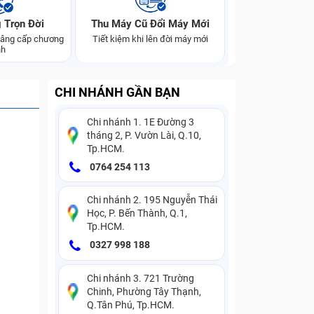
 Trọn Đời
Thu Máy Cũ Đổi Máy Mới
 nâng cấp chương
Tiết kiệm khi lên đời máy mới
nh
CHI NHÁNH GẦN BẠN
Chi nhánh 1. 1E Đường 3
tháng 2, P. Vườn Lài, Q.10,
Tp.HCM.
0764 254 113
Chi nhánh 2. 195 Nguyễn Thái
Học, P. Bến Thành, Q.1,
Tp.HCM.
0327 998 188
Chi nhánh 3. 721 Trường
Chinh, Phường Tây Thạnh,
Q.Tân Phú, Tp.HCM.