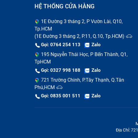
HỆ THỐNG CỬA HÀNG
1E Đường 3 tháng 2, P Vườn Lài, Q10,
Tp.HCM
(1E Đường 3 tháng 2, P.11, Q.10, Tp.HCM)
Gọi: 0764 254 113
Zalo
195 Nguyễn Thái Học, P Bến Thành, Q1,
TpHCM
Gọi: 0327 998 188
Zalo
721 Trường Chinh, P.Tây Thạnh, Q.Tân
Phú,HCM
Gọi: 0835 001 511
Zalo
M
Địa Chỉ: 7