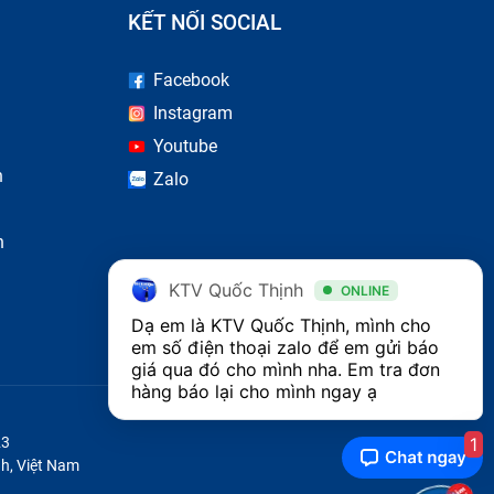
KẾT NỐI SOCIAL
Facebook
Instagram
Youtube
n
Zalo
n
KTV Quốc Thịnh
ONLINE
Dạ em là KTV Quốc Thịnh, mình cho 
em số điện thoại zalo để em gửi báo 
giá qua đó cho mình nha. Em tra đơn 
hàng báo lại cho mình ngay ạ 
1
23
h, Việt Nam