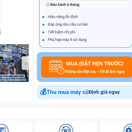
Bảo hành
6 tháng
Hiệu năng ổn định
Đáp ứng nhu cầu cơ bản
Bảo Hành One
Tiết kiệm chi phí
Phù hợp máy ít sử dụng
›
MUA (ĐẶT HẸN TRƯỚC)
Không cần đặt cọc • Tới là làm ngay
💰
Thu mua máy cũ
Định giá ngay