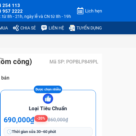
4 254 113
Lịch hẹn
3 957 2222
 từ 8h - 21h, ngày lễ và CN từ 8h - 19h
 MUA
CHIA SẺ
LIÊN HỆ
TUYỂN DỤNG
gồm công)
Mã SP:
POPBLP849PL
 bán
Loại Tiêu Chuẩn
690,000₫
-20%
860,000₫
Thời gian sửa
30–60 phút