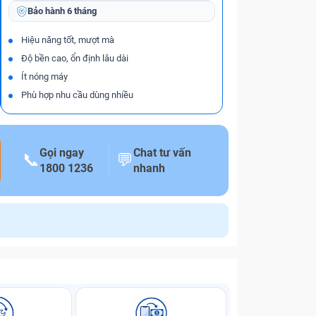
Bảo hành
6 tháng
Hiệu năng tốt, mượt mà
Độ bền cao, ổn định lâu dài
Ít nóng máy
Phù hợp nhu cầu dùng nhiều
Gọi ngay
Chat tư vấn
📞
💬
1800 1236
nhanh