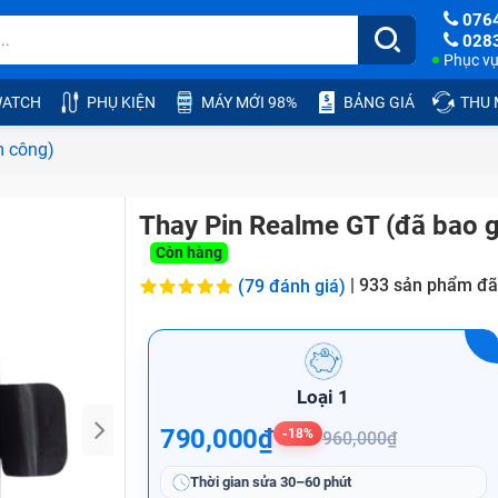
076
028
Phục vụ:
ATCH
PHỤ KIỆN
MÁY MỚI 98%
BẢNG GIÁ
THU
m công)
Thay Pin Realme GT (đã bao 
Còn hàng
|
933
sản phẩm đã
(79 đánh giá)
Loại 1
790,000₫
-18%
960,000₫
Thời gian sửa
30–60 phút