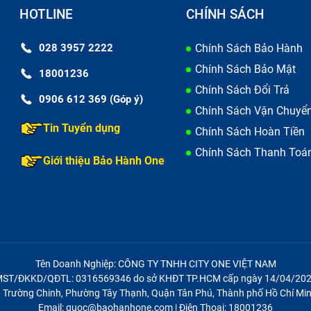
HOTLINE
CHÍNH SÁCH
028 3957 2222
Chính Sách Bảo Hành
Chính Sách Bảo Mật
18001236
Chính Sách Đổi Trả
0906 612 369 (Góp ý)
Chính Sách Vận Chuyể
Tin Tuyển dụng
Chính Sách Hoàn Tiền
Chính Sách Thanh Toá
Giới thiệu Bảo Hành One
Tên Doanh Nghiệp: CÔNG TY TNHH CITY ONE VIỆT NAM
ST/ĐKKD/QĐTL: 0316569346 do sở KHĐT TP.HCM cấp ngày 14/04/20
21 Trường Chinh, Phường Tây Thạnh, Quận Tân Phú, Thành phố Hồ Chí Min
Email: quoc@baohanhone.com | Điện Thoại: 18001236