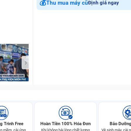
💰
Thu mua máy cũ
Định giá ngay
Bảo Hành One
›
g Trình Free
Hoàn Tiền 100% Hóa Đơn
Bảo Dưỡng
n mềm, cài ứng
Khi không hài lòng chất lượng
Vệ sinh máy, cài