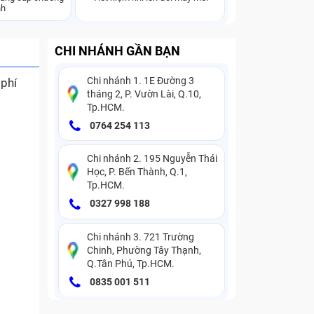
nh
CHI NHÁNH GẦN BẠN
Chi nhánh 1. 1E Đường 3
 phí
tháng 2, P. Vườn Lài, Q.10,
Tp.HCM.
0764 254 113
Chi nhánh 2. 195 Nguyễn Thái
Học, P. Bến Thành, Q.1,
Tp.HCM.
0327 998 188
Chi nhánh 3. 721 Trường
Chinh, Phường Tây Thạnh,
Q.Tân Phú, Tp.HCM.
0835 001 511