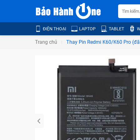
ĐIỆN THOẠI
LAPTOP
TABLET
W
Trang chủ
Thay Pin Redmi K60/K60 Pro (đã 