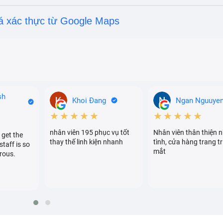
á xác thực từ Google Maps
sh
Khoi Đang
Ngan Nguuye
★★★★★
★★★★★
nhân viên 195 phục vụ tốt
Nhân viên thân thiện n
 get the
thay thế linh kiện nhanh
tình, cửa hàng trang tr
staff is so
mắt
rous.