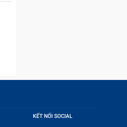
and they were able to
quickly remove the ads :)
KẾT NỐI SOCIAL