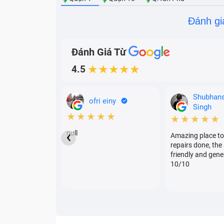
Đánh gi
Đánh Giá Từ
4.5
★★★★★
Shubhan
ofri einy
Singh
★★★★★
★★★★★
‹
null
Amazing place to
repairs done, the 
friendly and gene
10/10