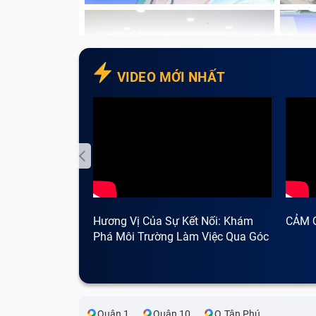
VIDEO MỚI NHẤT
Hương Vị Của Sự Kết Nối: Khám
CẢM 
Phá Môi Trường Làm Việc Qua Góc
Nhìn Cà Phê
Quận 1
Quận 10
Q.Tân Phú