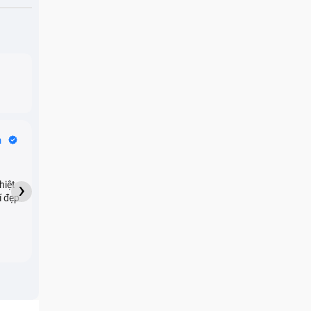
Bike Tours
n
Dragon
★★★★★
›
hiệt
My son downloaded some
í đẹp
games onto my phone,
which resulted in malicious
adware being installed and
preventing me from being
able to do anything as a
new ad would display every
few seconds. Removing the
games didn't resolve the
issue but I brought it in here