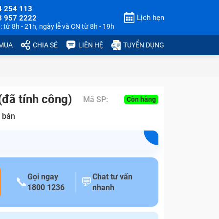
4 254 113
Lịch hẹn
3 957 2222
 từ 8h - 21h, ngày lễ và CN từ 8h - 19h
 MUA
CHIA SẺ
LIÊN HỆ
TUYỂN DỤNG
đã tính công)
Mã SP:
Còn hàng
 bán
Gọi ngay
Chat tư vấn
📞
💬
1800 1236
nhanh