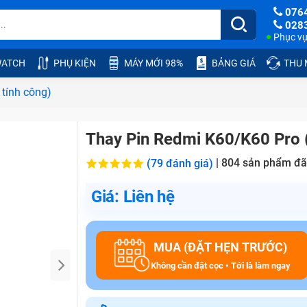
076
028
Phục vụ:
ATCH
PHỤ KIỆN
MÁY MỚI 98%
BẢNG GIÁ
THU
tính công)
Thay Pin Redmi K60/K60 Pro (
|
804
sản phẩm đã
(79 đánh giá)
Giá: Liên hệ
MUA (ĐẶT HẸN TRƯỚC)
Không cần đặt cọc • Tới là làm ngay