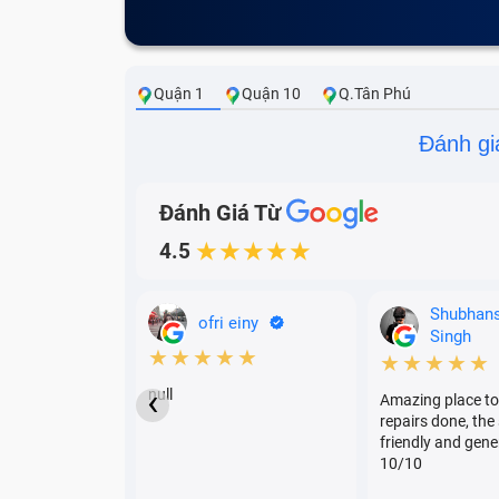
Quận 1
Quận 10
Q.Tân Phú
Đánh gi
Đánh Giá Từ
4.5
★★★★★
Shubhan
ofri einy
Singh
★★★★★
★★★★★
‹
null
Amazing place to
repairs done, the 
friendly and gene
10/10