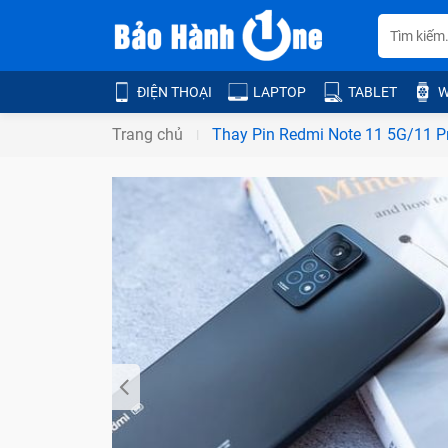
ĐIỆN THOẠI
LAPTOP
TABLET
W
Trang chủ
Thay Pin Redmi Note 11 5G/11 P