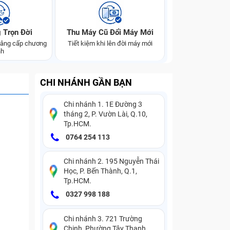
 Trọn Đời
Thu Máy Cũ Đổi Máy Mới
 nâng cấp chương
Tiết kiệm khi lên đời máy mới
nh
CHI NHÁNH GẦN BẠN
Chi nhánh 1. 1E Đường 3
tháng 2, P. Vườn Lài, Q.10,
Tp.HCM.
0764 254 113
Chi nhánh 2. 195 Nguyễn Thái
Học, P. Bến Thành, Q.1,
Tp.HCM.
0327 998 188
Chi nhánh 3. 721 Trường
Chinh, Phường Tây Thạnh,