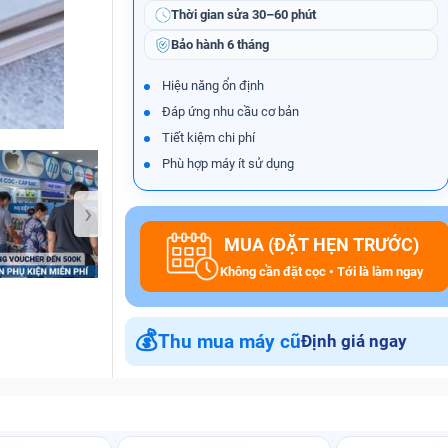
Thời gian sửa
30–60 phút
Bảo hành
6 tháng
Bảo Hành One
Hiệu năng ổn định
Đáp ứng nhu cầu cơ bản
Tiết kiệm chi phí
Phù hợp máy ít sử dụng
›
MUA (ĐẶT HẸN TRƯỚC)
Không cần đặt cọc • Tới là làm ngay
💰
Thu mua máy cũ
Định giá ngay