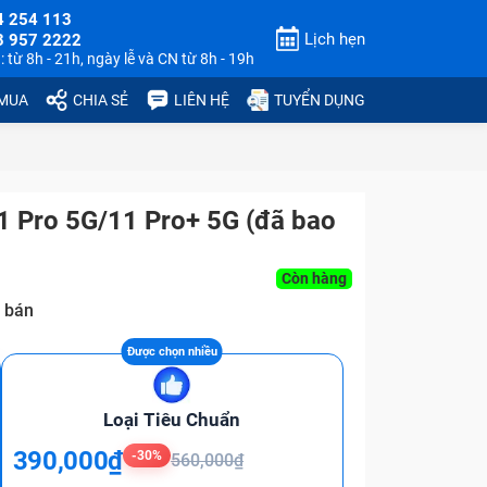
4 254 113
Lịch hẹn
3 957 2222
 từ 8h - 21h, ngày lễ và CN từ 8h - 19h
 MUA
CHIA SẺ
LIÊN HỆ
TUYỂN DỤNG
1 Pro 5G/11 Pro+ 5G (đã bao
Còn hàng
 bán
Loại Tiêu Chuẩn
390,000₫
-30%
560,000₫