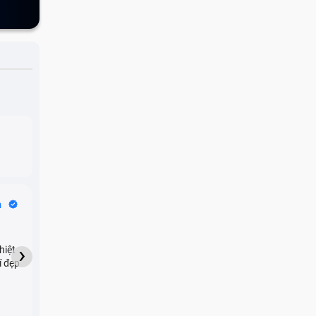
Bike Tours
n
Dragon
★★★★★
›
hiệt
My son downloaded some
í đẹp
games onto my phone,
which resulted in malicious
adware being installed and
preventing me from being