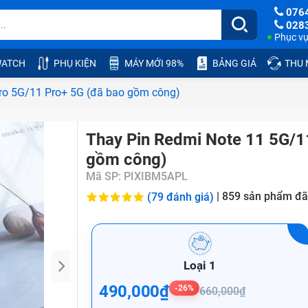
076
028
Phục vụ:
ATCH
PHỤ KIỆN
MÁY MỚI 98%
BẢNG GIÁ
THU
ro 5G/11 Pro+ 5G (đã bao gồm công)
Thay Pin Redmi Note 11 5G/1
gồm công)
Mã SP:
PIXIBM5APL
|
859
sản phẩm đã
(79 đánh giá)
Loại 1
490,000₫
-26%
660,000₫