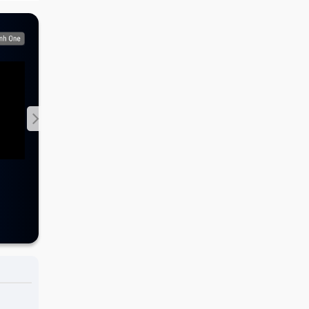
NGÀY VALENTINE
BỮA TIỆC Ý NGH
ONE