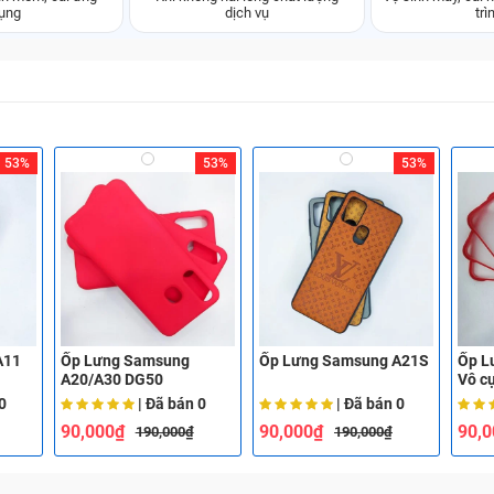
ụng
dịch vụ
trì
53%
53%
53%
A11
Ốp Lưng Samsung
Ốp Lưng Samsung A21S
Ốp L
A20/A30 DG50
Vô c
0
| Đã bán
0
| Đã bán
0
90,000₫
90,000₫
90,
190,000₫
190,000₫