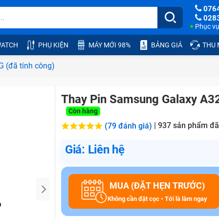
076
028
Phục vụ:
ATCH
PHỤ KIỆN
MÁY MỚI 98%
BẢNG GIÁ
THU
 (đã tính công)
Thay Pin Samsung Galaxy A32
Còn hàng
|
937
sản phẩm đã
(79 đánh giá)
Giá: Liên hệ
MUA (ĐẶT HẸN TRƯỚC)
Không cần đặt cọc • Tới là làm ngay