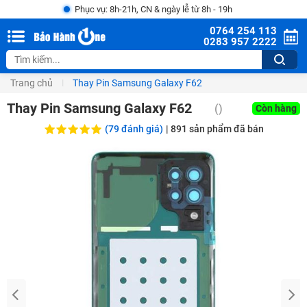
Phục vụ: 8h-21h, CN & ngày lễ từ 8h - 19h
0764 254 113
0283 957 2222
Trang chủ
Thay Pin Samsung Galaxy F62
Thay Pin Samsung Galaxy F62
(
)
Còn hàng
(79 đánh giá)
|
891
sản phẩm đã bán