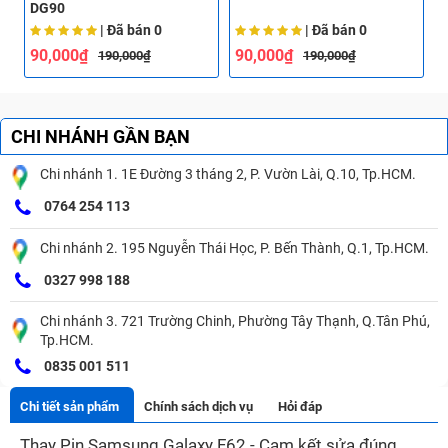
DG90
| Đã bán
0
| Đã bán
0
90,000₫
90,000₫
190,000₫
190,000₫
CHI NHÁNH GẦN BẠN
Chi nhánh 1. 1E Đường 3 tháng 2, P. Vườn Lài, Q.10, Tp.HCM.
0764 254 113
Chi nhánh 2. 195 Nguyễn Thái Học, P. Bến Thành, Q.1, Tp.HCM.
0327 998 188
Chi nhánh 3. 721 Trường Chinh, Phường Tây Thạnh, Q.Tân Phú,
Tp.HCM.
0835 001 511
Chi tiết sản phẩm
Chính sách dịch vụ
Hỏi đáp
Thay Pin Samsung Galaxy F62 - Cam kết sửa đúng