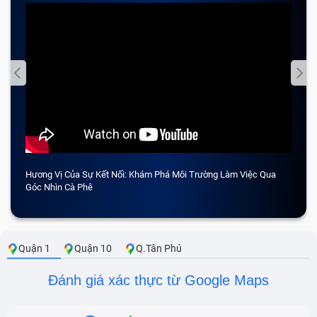
Hương Vị Của Sự Kết Nối: Khám Phá Môi Trường Làm Việc Qua
CẢM 
Góc Nhìn Cà Phê
Quận 1
Quận 10
Q.Tân Phú
Đánh giá xác thực từ Google Maps