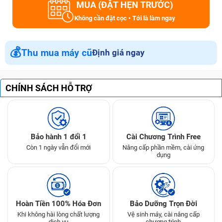
MUA (ĐẶT HẸN TRƯỚC)
Không cần đặt cọc • Tới là làm ngay
💰
Thu mua máy cũ
Định giá ngay
CHÍNH SÁCH HỖ TRỢ
Bảo hành 1 đổi 1
Cài Chương Trình Free
Còn 1 ngày vẫn đổi mới
Nâng cấp phần mềm, cài ứng
dụng
Hoàn Tiền 100% Hóa Đơn
Bảo Dưỡng Trọn Đời
Khi không hài lòng chất lượng
Vệ sinh máy, cài nâng cấp
dịch vụ
chương trình