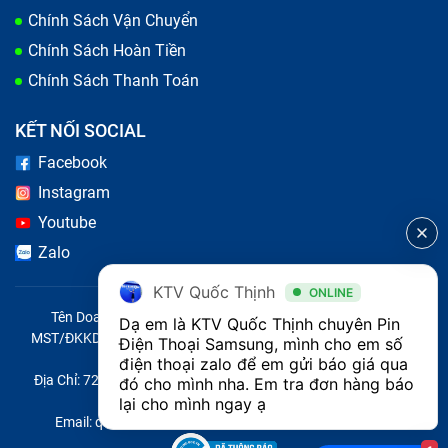
Chính Sách Vận Chuyển
Chính Sách Hoàn Tiền
Chính Sách Thanh Toán
KẾT NỐI SOCIAL
Facebook
Instagram
Youtube
Zalo
KTV Quốc Thịnh
ONLINE
Tên Doanh Nghiệp: CÔNG TY TNHH CITY ONE VIỆT NAM
Dạ em là KTV Quốc Thịnh chuyên Pin 
MST/ĐKKD/QĐTL: 0316569346 do sở KHĐT TP.HCM cấp ngày
Điện Thoại Samsung, mình cho em số 
14/04/2023
điện thoại zalo để em gửi báo giá qua 
Địa Chỉ: 721 Trường Chinh, Phường Tây Thạnh, Quận Tân Phú,
đó cho mình nha. Em tra đơn hàng báo 
Thành phố Hồ Chí Minh, Việt Nam
lại cho mình ngay ạ
Email: quoc@baohanhone.com | Điện Thoại: 18001236