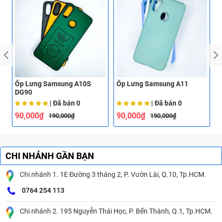
Ốp Lưng Samsung A10S
Ốp Lưng Samsung A11
Ố
DG90
| Đã bán
0
| Đã bán
0
90,000₫
90,000₫
190,000₫
190,000₫
CHI NHÁNH GẦN BẠN
Chi nhánh 1. 1E Đường 3 tháng 2, P. Vườn Lài, Q.10, Tp.HCM.
0764 254 113
Chi nhánh 2. 195 Nguyễn Thái Học, P. Bến Thành, Q.1, Tp.HCM.