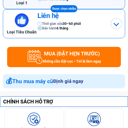
Loại 1
Liên hệ
Thời gian sửa
30–60 phút
Bảo hành
6 tháng
Loại Tiêu Chuẩn
MUA (ĐẶT HẸN TRƯỚC)
Không cần đặt cọc • Tới là làm ngay
💰
Thu mua máy cũ
Định giá ngay
CHÍNH SÁCH HỖ TRỢ