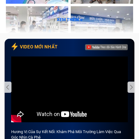
XEM THÊM
VIDEO MỚI NHẤT
Hương Vị Của Sự Kết Nối: Khám Phá Môi Trường Làm Việc Qua
CẢM 
Góc Nhìn Cà Phê