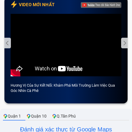
VIDEO MỚI NHẤT
Hương Vị Của Sự Kết Nối: Khám Phá Môi Trường Làm Việc Qua
CẢM 
Góc Nhìn Cà Phê
Quận 1
Quận 10
Q.Tân Phú
Đánh giá xác thực từ Google Maps