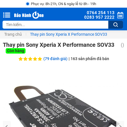
Phục vụ: 8h-21h, CN & ngày lễ từ 8h - 19h
0764 254 113
0283 957 2222
Trang chủ
Thay pin Sony Xperia X Performance SOV33
Thay pin Sony Xperia X Performance SOV33
(
)
Còn hàng
(79 đánh giá)
|
163
sản phẩm đã bán