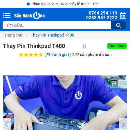
Phục vụ: 8h-21h, CN & ngày lễ từ 8h - 19h
0764 254 113
0283 957 2222
Trang chủ
Thay Pin Thinkpad T480
Thay Pin Thinkpad T480
()
Còn hàng
(79 đánh giá)
|
247
sản phẩm đã bán