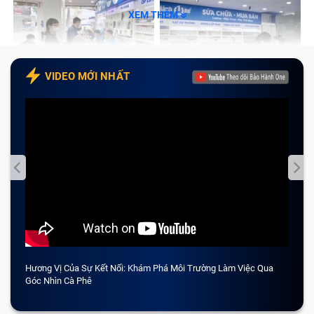
XEM THÊM
VIDEO MỚI NHẤT
Hương Vị Của Sự Kết Nối: Khám Phá Môi Trường Làm Việc Qua
CẢM 
Góc Nhìn Cà Phê