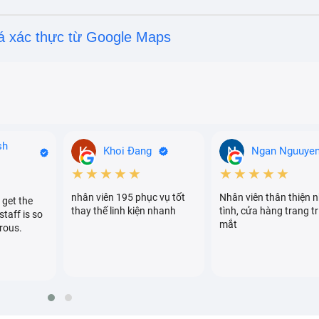
á xác thực từ Google Maps
sh
Khoi Đang
Ngan Nguuye
★★★★★
★★★★★
nhân viên 195 phục vụ tốt
Nhân viên thân thiện n
 get the
thay thế linh kiện nhanh
tình, cửa hàng trang tr
staff is so
mắt
rous.