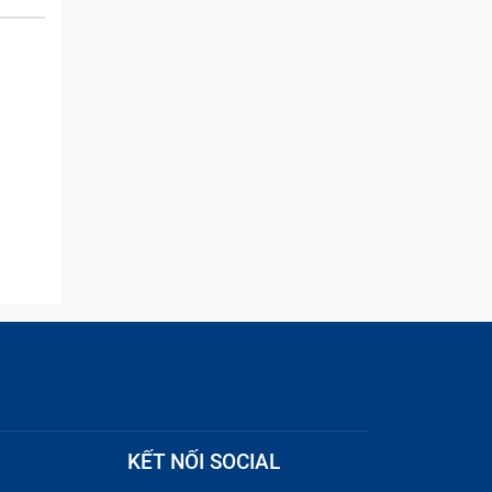
issue but I brought it in here
and they were able to
quickly remove the ads :)
KẾT NỐI SOCIAL