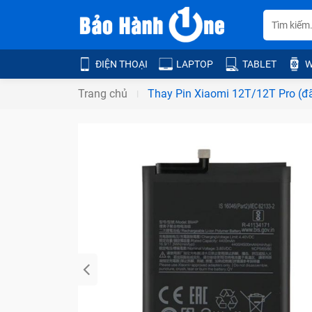
ĐIỆN THOẠI
LAPTOP
TABLET
W
Trang chủ
Thay Pin Xiaomi 12T/12T Pro (đ