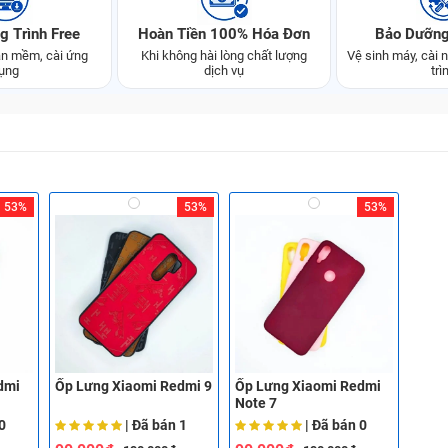
g Trình Free
Hoàn Tiền 100% Hóa Đơn
Bảo Dưỡng
n mềm, cài ứng
Khi không hài lòng chất lượng
Vệ sinh máy, cài
ụng
dịch vụ
trì
53%
53%
53%
dmi
Ốp Lưng Xiaomi Redmi 9
Ốp Lưng Xiaomi Redmi
Note 7
0
| Đã bán
1
| Đã bán
0