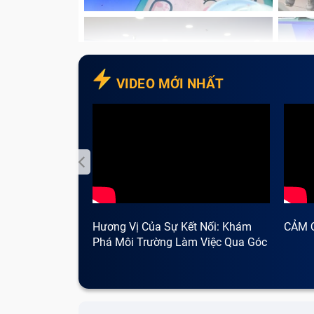
VIDEO MỚI NHẤT
Hương Vị Của Sự Kết Nối: Khám
CẢM 
Phá Môi Trường Làm Việc Qua Góc
Nhìn Cà Phê