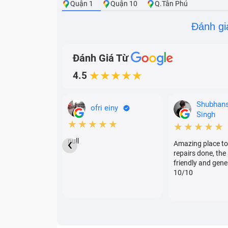
Quận 1
Quận 10
Q.Tân Phú
Đánh gi
Đánh Giá Từ
4.5
★★★★★
Shubhan
ofri einy
Singh
★★★★★
★★★★★
‹
null
Amazing place to
repairs done, the 
friendly and gene
10/10