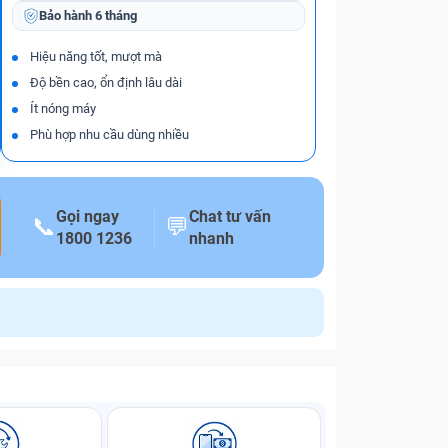
Bảo hành
6 tháng
Hiệu năng tốt, mượt mà
Độ bền cao, ổn định lâu dài
Ít nóng máy
Phù hợp nhu cầu dùng nhiều
Gọi ngay
Chat tư vấn
📞
💬
1800 1236
nhanh