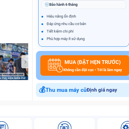
Bảo hành
6 tháng
Hiệu năng ổn định
Đáp ứng nhu cầu cơ bản
Bảo Hành One
Tiết kiệm chi phí
Phù hợp máy ít sử dụng
›
MUA (ĐẶT HẸN TRƯỚC)
Không cần đặt cọc • Tới là làm ngay
💰
Thu mua máy cũ
Định giá ngay