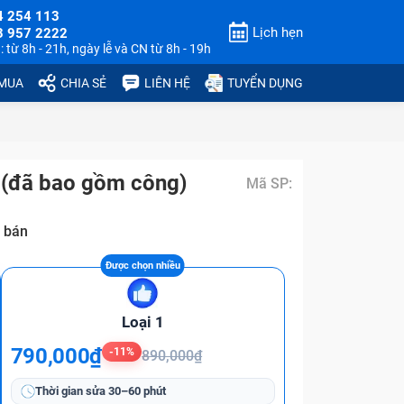
4 254 113
Lịch hẹn
3 957 2222
 từ 8h - 21h, ngày lễ và CN từ 8h - 19h
 MUA
CHIA SẺ
LIÊN HỆ
TUYỂN DỤNG
 (đã bao gồm công)
Mã SP:
 bán
Loại 1
790,000₫
-11%
890,000₫
Thời gian sửa
30–60 phút