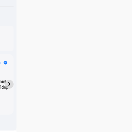
Bike Tours
n
Dragon
★★★★★
›
hiệt
My son downloaded some
í đẹp
games onto my phone,
which resulted in malicious
adware being installed and
preventing me from being
able to do anything as a
new ad would display every
few seconds. Removing the
games didn't resolve the