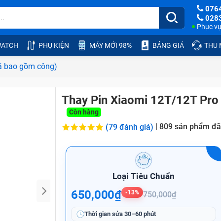
076
028
Phục vụ:
ATCH
PHỤ KIỆN
MÁY MỚI 98%
BẢNG GIÁ
THU
ã bao gồm công)
Thay Pin Xiaomi 12T/12T Pro
Còn hàng
|
809
sản phẩm đã
(79 đánh giá)
Loại Tiêu Chuẩn
650,000₫
-13%
750,000₫
Thời gian sửa
30–60 phút