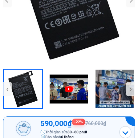
‹
›
590,000₫
-22%
760,000₫
Thời gian sửa
30–60 phút
Bảo hành
6 tháng