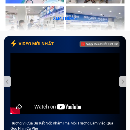
XEM THÊM
VIDEO MỚI NHẤT
Hương Vị Của Sự Kết Nối: Khám Phá Môi Trường Làm Việc Qua
CẢM 
Góc Nhìn Cà Phê