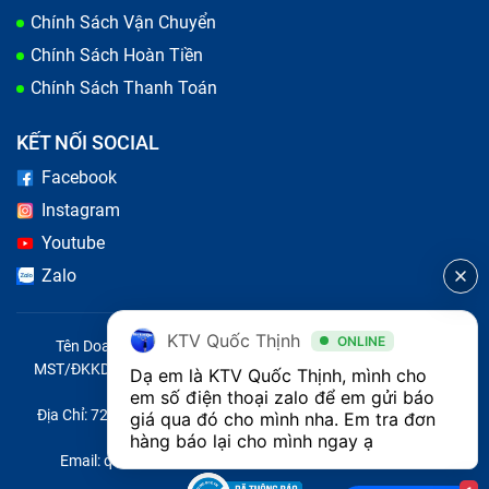
Chính Sách Vận Chuyển
Chính Sách Hoàn Tiền
Chính Sách Thanh Toán
KẾT NỐI SOCIAL
Facebook
Instagram
Youtube
Zalo
KTV Quốc Thịnh
ONLINE
Tên Doanh Nghiệp: CÔNG TY TNHH CITY ONE VIỆT NAM
MST/ĐKKD/QĐTL: 0316569346 do sở KHĐT TP.HCM cấp ngày
Dạ em là KTV Quốc Thịnh, mình cho 
14/04/2023
em số điện thoại zalo để em gửi báo 
Địa Chỉ: 721 Trường Chinh, Phường Tây Thạnh, Quận Tân Phú,
giá qua đó cho mình nha. Em tra đơn 
Thành phố Hồ Chí Minh, Việt Nam
hàng báo lại cho mình ngay ạ 
Email: quoc@baohanhone.com | Điện Thoại: 18001236