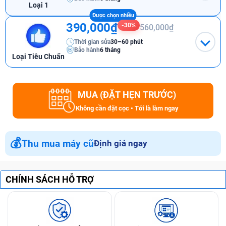
Loại 1
390,000₫
-30%
560,000₫
Thời gian sửa
30–60 phút
Bảo hành
6 tháng
Loại Tiêu Chuẩn
MUA (ĐẶT HẸN TRƯỚC)
Không cần đặt cọc • Tới là làm ngay
💰
Thu mua máy cũ
Định giá ngay
CHÍNH SÁCH HỖ TRỢ