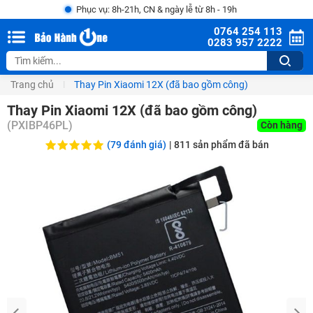
Phục vụ: 8h-21h, CN & ngày lễ từ 8h - 19h
0764 254 113
0283 957 2222
Trang chủ
Thay Pin Xiaomi 12X (đã bao gồm công)
Thay Pin Xiaomi 12X (đã bao gồm công)
(
PXIBP46PL
)
Còn hàng
(79 đánh giá)
|
811
sản phẩm đã bán