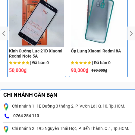
Kính Cường Lực 21D Xiaomi
Ốp Lưng Xiaomi Redmi 8A
Ố
Redmi Note 5A
| Đã bán
0
| Đã bán
0
50,000₫
90,000₫
190,000₫
CHI NHÁNH GẦN BẠN
Chi nhánh 1. 1E Đường 3 tháng 2, P. Vườn Lài, Q.10, Tp.HCM.
0764 254 113
Chi nhánh 2. 195 Nguyễn Thái Học, P. Bến Thành, Q.1, Tp.HCM.