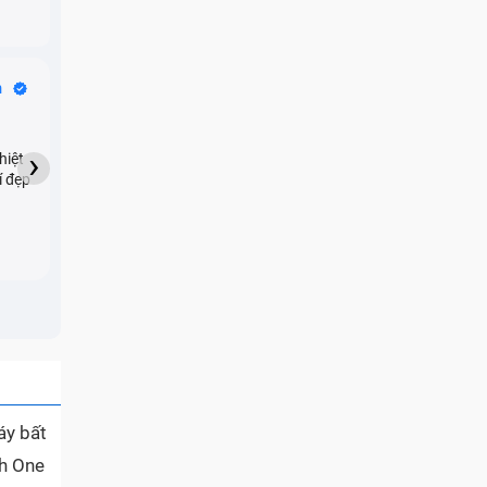
Bike Tours
n
Dragon
★★★★★
›
hiệt
My son downloaded some
í đẹp
games onto my phone,
which resulted in malicious
adware being installed and
preventing me from being
able to do anything as a
new ad would display every
few seconds. Removing the
games didn't resolve the
issue but I brought it in here
and they were able to
quickly remove the ads :)
áy bất
nh One