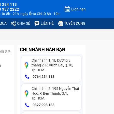
4 254 113
Lịch hẹn
3 957 2222
 từ 8h - 21h, ngày lễ và CN từ 8h - 19h
 MUA
CHIA SẺ
LIÊN HỆ
TUYỂN DỤNG
CHI NHÁNH GẦN BẠN
Mã SP:
Chi nhánh 1. 1E Đường 3
n
tháng 2, P. Vườn Lài, Q.10,
Tp.HCM.
0764 254 113
Chi nhánh 2. 195 Nguyễn Thái
Học, P. Bến Thành, Q.1,
Tp.HCM.
0327 998 188