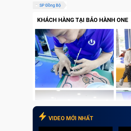
SP Đồng Bộ
Cam kết của Bảo Hành One với khách h
Tạm kết
KHÁCH HÀNG TẠI BẢO HÀNH ONE
Quạt tản nhiệt laptop có chức n
Quạt tản nhiệt laptop hay còn được gọi là 
quạt sẽ khởi động để giúp tản nhiệt ra ngoài
laptop sẽ nhanh bị nóng, làm ảnh hưởng tới 
VIDEO MỚI NHẤT