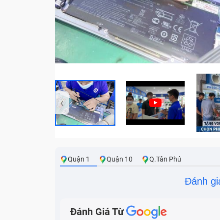
‹
Quận 1
Quận 10
Q.Tân Phú
Đánh gi
Đánh Giá Từ