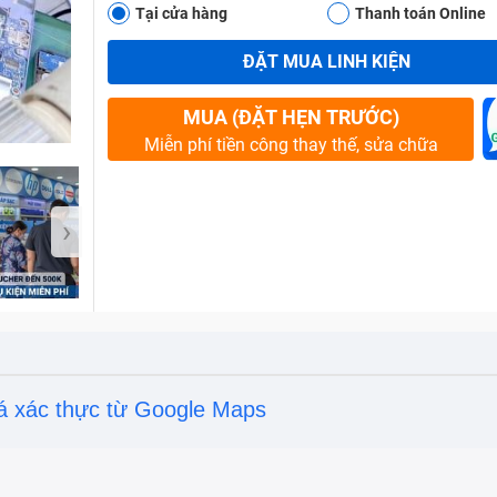
Tại cửa hàng
Thanh toán Online
ĐẶT MUA LINH KIỆN
Bảo Hành One
MUA (ĐẶT HẸN TRƯỚC)
Miễn phí tiền công thay thế, sửa chữa
›
á xác thực từ Google Maps