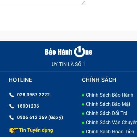
vi xử lý (CPU) của máy tính. Thường có kích thước nhỏ và 
 bo mạch chủ.
a (GPU), giúp làm mát các thành phần phần cứng quan trọ
UY TÍN LÀ SỐ 1
 gắn ngoài vỏ máy tính để lưu thông không khí, giúp giảm n
HOTLINE
CHÍNH SÁCH
trong laptop, làm mát CPU và các thành phần khác của lapt
028 3957 2222
Chính Sách Bảo Hành
Chính Sách Bảo Mật
18001236
Chính Sách Đổi Trả
0906 612 369 (Góp ý)
Chính Sách Vận Chuyể
Tin Tuyển dụng
Chính Sách Hoàn Tiền