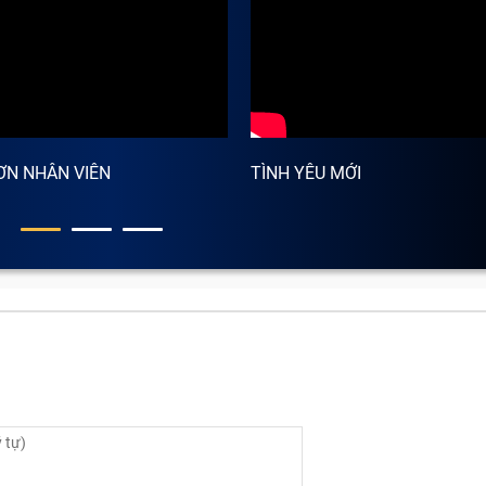
ƠN NHÂN VIÊN
TÌNH YÊU MỚI
hận quan trọng giúp máy tính giữ được tuổi thọ