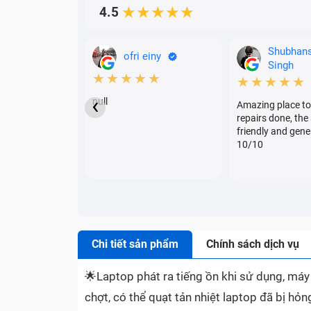
4.5
★★★★★
Shubhan
ofri einy
Singh
★★★★★
★★★★★
‹
null
Amazing place to
repairs done, the 
friendly and gene
10/10
Chi tiết sản phẩm
Chính sách dịch vụ
🌟
Laptop phát ra tiếng ồn khi sử dụng, má
chợt, có thể quạt tản nhiệt laptop đã bị h