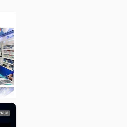
y,
iện.