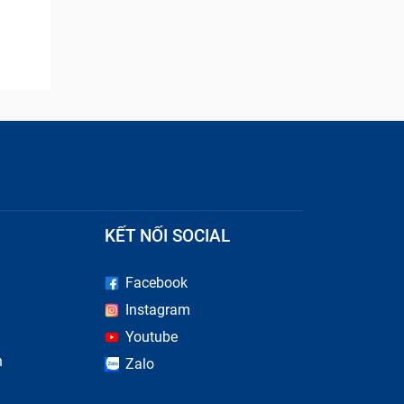
được
ng của
hiệt
KẾT NỐI SOCIAL
op.
Facebook
Instagram
Youtube
n
Zalo