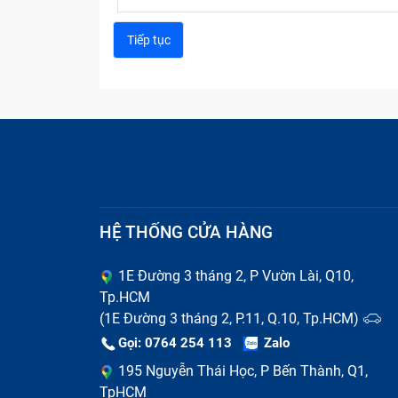
Phân loại quạt tản nhiệt laptop
Phân loại theo vị trí sử dụng
Quạt tản nhiệt CPU:
Dùng để làm mát bộ 
thiết kế đặc biệt để gắn vào socket của
Quạt tản nhiệt GPU:
Dành cho card đồ họ
card đồ họa.
Quạt tản nhiệt cho vỏ máy tính:
Các quạt
độ tổng thể cho hệ thống.
HỆ THỐNG CỬA HÀNG
Quạt tản nhiệt laptop:
Các quạt nhỏ gắn 
1E Đường 3 tháng 2, P Vườn Lài, Q10,
Tp.HCM
(1E Đường 3 tháng 2, P.11, Q.10, Tp.HCM)
Gọi: 0764 254 113
Zalo
195 Nguyễn Thái Học, P Bến Thành, Q1,
TpHCM