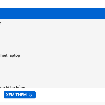
?
nhiệt laptop
top bị hư hỏng
XEM THÊM
tốt, giá rẻ tại Bảo Hành One
tại trung tâm Bảo Hành One