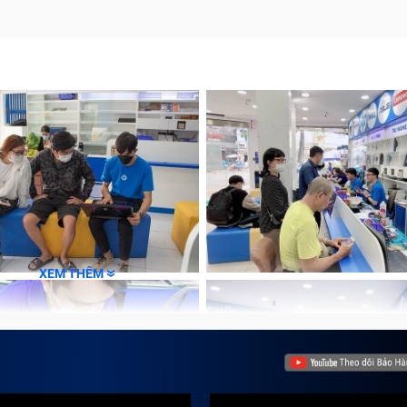
àng khi thay quạt tản nhiệt laptop
ăng gì?
FAN laptop được tích hợp bên trong laptop. Khi khởi động má
, đây là bộ phận rất cần thiết, vì nếu không có quạt tản nhiệt
linh kiện quan trọng bên trong, lâu dần sẽ làm hư hỏng linh k
XEM THÊM