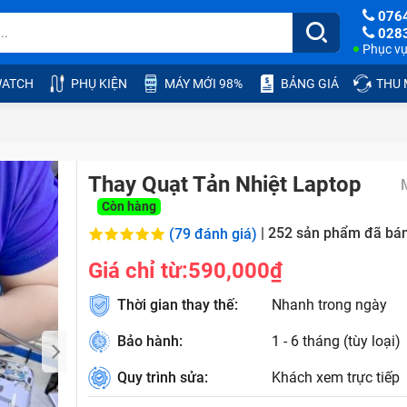
076
028
Phục vụ:
ATCH
PHỤ KIỆN
MÁY MỚI 98%
BẢNG GIÁ
THU
Thay Quạt Tản Nhiệt Laptop
Còn hàng
|
252
sản phẩm đã bá
(79 đánh giá)
Giá chỉ từ:
590,000₫
Thời gian thay thế:
Nhanh trong ngày
Bảo hành:
1 - 6 tháng (tùy loại)
Quy trình sửa:
Khách xem trực tiếp