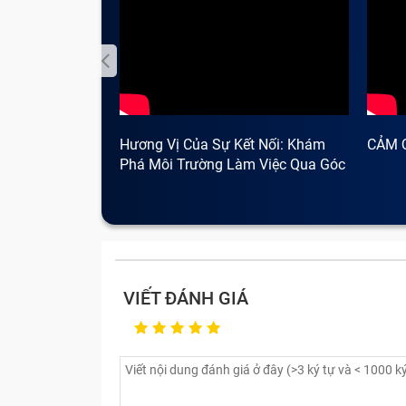
Hương Vị Của Sự Kết Nối: Khám
CẢM 
Phá Môi Trường Làm Việc Qua Góc
Nhìn Cà Phê
VIẾT ĐÁNH GIÁ
Quạt tản nhiệt là bộ p