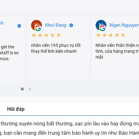
sh
Khoi Đang
Ngan Nguuye
★★★★★
★★★★★
nhân viên 195 phục vụ tốt
Nhân viên thân thiện n
 get the
thay thế linh kiện nhanh
tình, cửa hàng trang tr
staff is so
mắt
rous.
Hỏi đáp
y thường xuyên nóng bất thường, sạc pin lâu vào hay đứng m
ỏng, bạn cần mang đến trung tâm bảo hành uy tín như Bảo Hà