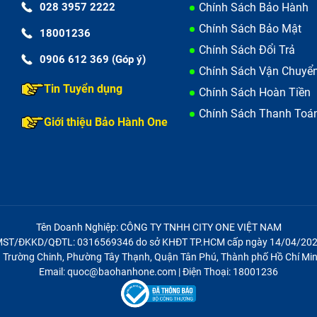
028 3957 2222
Chính Sách Bảo Hành
Chính Sách Bảo Mật
18001236
Chính Sách Đổi Trả
0906 612 369 (Góp ý)
Chính Sách Vận Chuyể
Tin Tuyển dụng
Chính Sách Hoàn Tiền
Chính Sách Thanh Toá
Giới thiệu Bảo Hành One
chạm mạnh trong quá trình di chuyển, sử dụng,...
âng cấp hoặc thay RAM, linh kiện mới không đồng bộ với các
RAM bị hỏng. Do đó, việc chọn ra được linh kiện phù hợp v
Tên Doanh Nghiệp: CÔNG TY TNHH CITY ONE VIỆT NAM
ST/ĐKKD/QĐTL: 0316569346 do sở KHĐT TP.HCM cấp ngày 14/04/20
stro 3568 bị hỏng cũng có thể xuất phát từ lỗi phần mề
21 Trường Chinh, Phường Tây Thạnh, Quận Tân Phú, Thành phố Hồ Chí Min
Email: quoc@baohanhone.com | Điện Thoại: 18001236