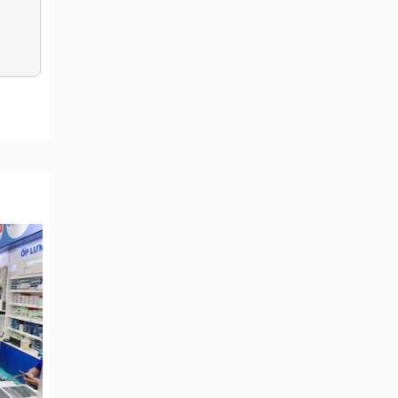
 đang
ụng
 và tự
 thiện
nâng