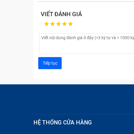
Dấu hiệ
VIẾT ĐÁNH GIÁ
Nguyên nhân gây lỗi, hỏng cần
Có nhiều nguyên nhân gây lỗi, hỏng cần phả
Chân cắm RAM bị bám bụi và rỉ sét sau m
giữa ram và bo mạch chủ.
HỆ THỐNG CỬA HÀNG