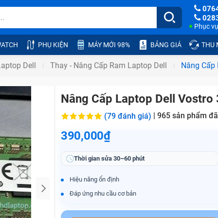
076
028
Phục vụ:
ATCH
PHỤ KIỆN
MÁY MỚI 98%
BẢNG GIÁ
THU
aptop Dell
Thay - Nâng Cấp Ram Laptop Dell
Nâng Cấp 
Nâng Cấp Laptop Dell Vostro
|
965
sản phẩm đã
(79 đánh giá)
390,000₫
Thời gian sửa
30–60 phút
Hiệu năng ổn định
Đáp ứng nhu cầu cơ bản