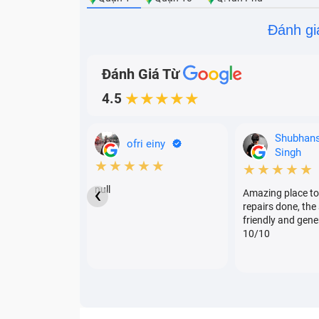
Đánh gi
Đánh Giá Từ
4.5
★★★★★
Shubhan
ofri einy
Singh
★★★★★
★★★★★
‹
null
Amazing place to
repairs done, the 
friendly and gene
10/10