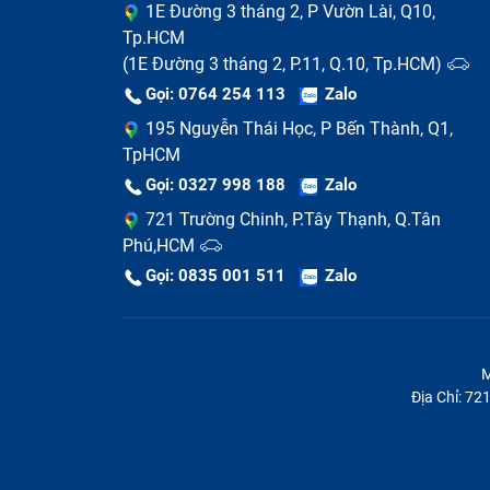
1E Đường 3 tháng 2, P Vườn Lài, Q10,
Tp.HCM
(1E Đường 3 tháng 2, P.11, Q.10, Tp.HCM)
Gọi: 0764 254 113
Zalo
195 Nguyễn Thái Học, P Bến Thành, Q1,
TpHCM
Gọi: 0327 998 188
Zalo
721 Trường Chinh, P.Tây Thạnh, Q.Tân
Phú,HCM
Gọi: 0835 001 511
Zalo
RAM Laptop có thể bị lỏng do vô tình va 
Cũng có thể trong quá trình tiến hành n
RAM còn lại cũng là nguyên nhân khiến 
khi thay thế cũng khá quan trọng.
M
Ngoài ra, RAM laptop Nâng Cấp Dell Vo
Địa Chỉ: 7
dụng thứ 3 hoặc bản update Windows.