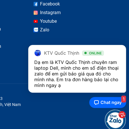
Facebook
Instagram
Youtube
n
Zalo
n
KTV Quốc Thịnh
ONLINE
Dạ em là KTV Quốc Thịnh chuyên ram 
laptop Dell, mình cho em số điện thoại 
zalo để em gửi báo giá qua đó cho 
mình nha. Em tra đơn hàng báo lại cho 
 thanh
mình ngay ạ
ới máy
1
23
m, ứng
h, Việt Nam