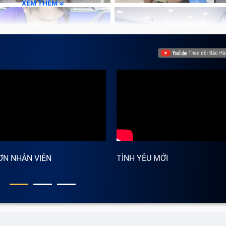
XEM THÊM
iúp bạn xử lý dữ liệu một cách nhanh chóng mà tốc độ hoạ
 một trong những dấu hiệu dưới đây xuất hiện, thì có kh
ế.
ữ trong máy tính nhưng không mở được hoặc thường xuyên g
khoảng trống nhưng máy tính thường có các hiện tượng giật
 trường hợp này, hãy mang máy tới trung tâm để được hỗ tr
trên xuất hiện màn hình xanh BSOD (Blue Screen of Death)
hững dấu hiệu thường xuyên xuất hiện khi RAM bị hỏng hoặc 
oạt động của Laptop giảm mạnh, cũng có thể là một dấu hi
ƠN NHÂN VIÊN
TÌNH YÊU MỚI