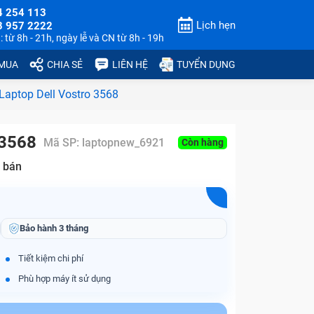
4 254 113
Lịch hẹn
3 957 2222
 từ 8h - 21h, ngày lễ và CN từ 8h - 19h
 MUA
CHIA SẺ
LIÊN HỆ
TUYỂN DỤNG
Laptop Dell Vostro 3568
 3568
Mã SP:
laptopnew_6921
Còn hàng
 bán
Bảo hành
3 tháng
Tiết kiệm chi phí
Phù hợp máy ít sử dụng