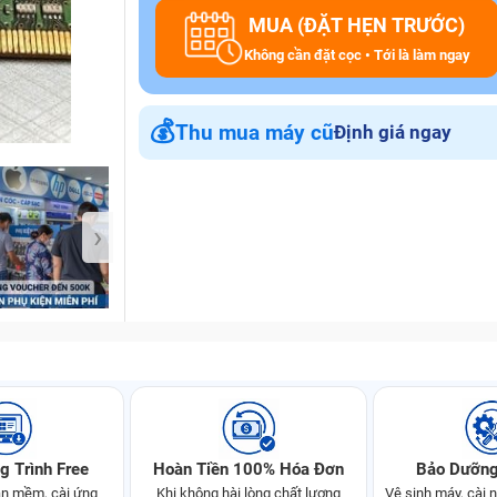
MUA (ĐẶT HẸN TRƯỚC)
Không cần đặt cọc • Tới là làm ngay
Bảo Hành One
💰
Thu mua máy cũ
Định giá ngay
›
g Trình Free
Hoàn Tiền 100% Hóa Đơn
Bảo Dưỡng
n mềm, cài ứng
Khi không hài lòng chất lượng
Vệ sinh máy, cài