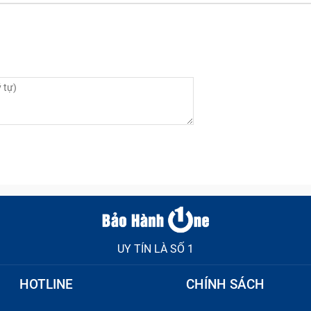
u nhận biết laptop cần thay RAM
 thay RAM Laptop Nâng Cấp Dell Vostro 356
i thay RAM Laptop Nâng Cấp Dell Vostro 3568, cụ thể:
ột thời gian dài sử dụng. Điều này làm giảm chất lượng ti
UY TÍN LÀ SỐ 1
HOTLINE
CHÍNH SÁCH