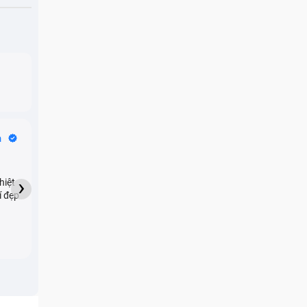
Bike Tours
n
Dragon
★★★★★
›
hiệt
My son downloaded some
í đẹp
games onto my phone,
which resulted in malicious
adware being installed and
preventing me from being
able to do anything as a
new ad would display every
few seconds. Removing the
games didn't resolve the
issue but I brought it in here