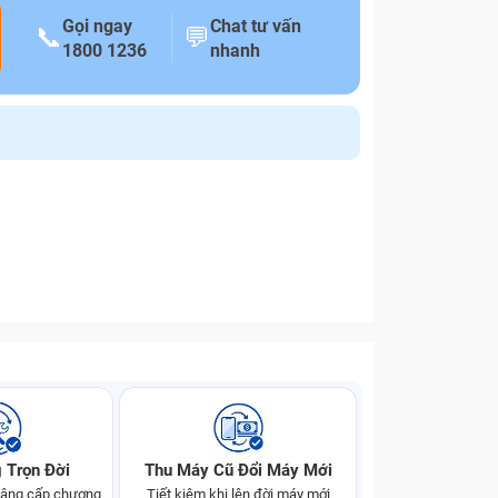
Gọi ngay
Chat tư vấn
📞
💬
1800 1236
nhanh
 Trọn Đời
Thu Máy Cũ Đổi Máy Mới
 nâng cấp chương
Tiết kiệm khi lên đời máy mới