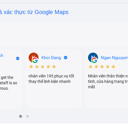
á xác thực từ Google Maps
sh
Khoi Đang
Ngan Nguuye
★★★★★
★★★★★
nhân viên 195 phục vụ tốt
Nhân viên thân thiện n
 get the
thay thế linh kiện nhanh
tình, cửa hàng trang tr
staff is so
mắt
rous.