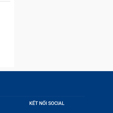
and they were able to
quickly remove the ads :)
8
ếp xúc
KẾT NỐI SOCIAL