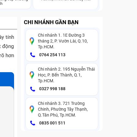
nh
CHI NHÁNH GẦN BẠN
Chi nhánh 1. 1E Đường 3
áy tính
tháng 2, P. Vườn Lài, Q.10,
t động
Tp.HCM.
rõ hơn
0764 254 113
Chi nhánh 2. 195 Nguyễn Thái
Học, P. Bến Thành, Q.1,
Tp.HCM.
0327 998 188
Chi nhánh 3. 721 Trường
Chinh, Phường Tây Thạnh,
Q.Tân Phú, Tp.HCM.
0835 001 511