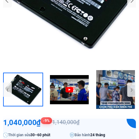
‹
›
1,040,000₫
-9%
1,140,000₫
Thời gian sửa
30–60 phút
Bảo hành
24 tháng