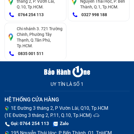
tháng 2, P. Vườn Lài,
Nguyễn Thái Học, P. Bến
cao gấp nhiều lần so với các ổ SATA SSD truyền thống.
Q.10, Tp.HCM.
Thành, Q.1, Tp.HCM.
0764 254 113
0327 998 188
Chi nhánh 3. 721 Trường
Chinh, Phường Tây
Thạnh, Q.Tân Phú,
Tp.HCM.
0835 001 511
UY TÍN LÀ SỐ 1
Tốc độ đọc và ghi của NVMe SSD có thể lên đến 3,000
MB/s đến 7,000 MB/s, tùy thuộc vào phiên bản PCIe
HỆ THỐNG CỬA HÀNG
được sử dụng.
1E Đường 3 tháng 2, P Vườn Lài, Q10, Tp.HCM
(1E Đường 3 tháng 2, P.11, Q.10, Tp.HCM)
Ứng dụng
: Dùng cho các laptop cao cấp, chơi game,
Gọi: 0764 254 113
Zalo
hoặc các máy tính xách tay cần hiệu suất cao.
195 Nguyễn Thái Học, P Bến Thành, Q1, TpHCM