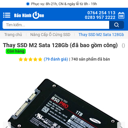
Phục vụ: 8h-21h, CN & ngày lễ từ 8h - 19h
0764 254 113
0283 957 2222
Trang chủ
Nâng Cấp Ổ Cứng SSD
Thay SSD M2 Sata 128Gb (
Thay SSD M2 Sata 128Gb (đã bao gồm công)
(
)
Còn hàng
(79 đánh giá)
|
740
sản phẩm đã bán