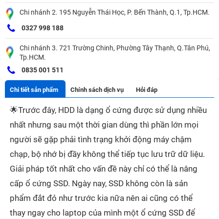
Chi nhánh 2. 195 Nguyễn Thái Học, P. Bến Thành, Q.1, Tp.HCM.
0327 998 188
Chi nhánh 3. 721 Trường Chinh, Phường Tây Thạnh, Q.Tân Phú,
Tp.HCM.
0835 001 511
Chi tiết sản phẩm
Chính sách dịch vụ
Hỏi đáp
🌟
Trước đây, HDD là dạng ổ cứng được sử dụng nhiều
nhất nhưng sau một thời gian dùng thì phần lớn mọi
người sẽ gặp phải tình trạng khởi động máy chậm
chạp, bộ nhớ bị đầy không thể tiếp tục lưu trữ dữ liệu.
Giải pháp tốt nhất cho vấn đề này chỉ có thể là nâng
cấp ổ cứng SSD. Ngày nay, SSD không còn là sản
phẩm đắt đỏ như trước kia nữa nên ai cũng có thể
thay ngay cho laptop của mình một ổ cứng SSD để