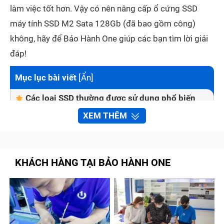
làm việc tốt hơn. Vậy có nên nâng cấp ổ cứng SSD
máy tính SSD M2 Sata 128Gb (đã bao gồm công)
không, hãy để Bảo Hành One giúp các bạn tìm lời giải
đáp!
Mục lục bài viết
[
Ẩn
]
Các loại SSD thường được sử dụng phổ biến
hiện nay
XEM THÊM
SATA SSD (SATA III)
NVMe SSD
KHÁCH HÀNG TẠI BẢO HÀNH ONE
M.2 SSD
Dấu hiệu nhận biết cần nâng cấp SSD máy tính
SSD M2 Sata 128Gb (đã bao gồm công)
Nguyên nhân ổ cứng SSD máy tính SSD M2
Sata 128Gb (đã bao gồm công) bị hỏng?